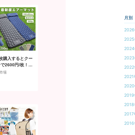
ット トイレ ラピ
シェルター 家族 2
 ニ人分 ニ人用 中
月別
オススメ [AS12]
2026
2025
2024
2023
2枚購入するとクー
で2600円/枚！！
2022
エアーマット エアー
市場
2021
ッド キャンプマット
ウトドアマット 車中
2020
ット 足踏み式 枕
2019
 折畳み式 幅広厚
軽量 テント キャン
2018
コンパクト 防水 防
2017
防災グッズ 40Dナ
ン+TPU生地 収納
2016
き CQCD02-1