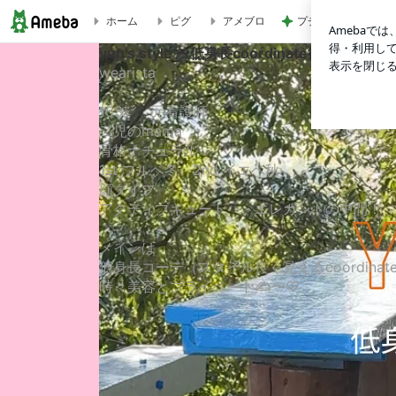
プチプラで高見えす
ホーム
ピグ
アメブロ
3.11/防災グッズの見直し | yun's style 〜低身長coordina
yun's style 〜低身長coordinate術と日々の
wearista
153㌢ 元看護師
二児のmama
骨格ナチュラル
1st ブルベ冬 2nd イエベ秋
顔タイプ
アクティブキュート 、エレガントの中間！
メインは
低身長コーデ（スタイル良く見えるcoordinat
時々美容とプライベート✍️〜♡