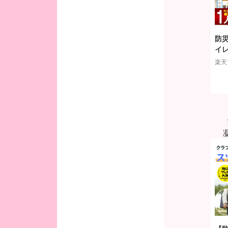
防災
イレ
懐中
楽天
中身
ク 
グッ
性 
災害
円ぽ
供用
ご 
ト 
S