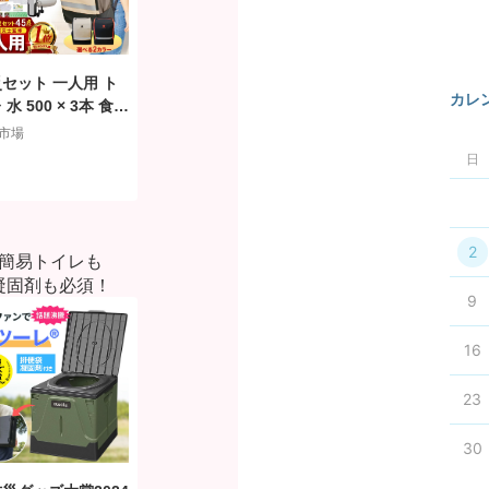
セット 一人用 ト
カレ
 水 500 × 3本 食品
電灯 ランタン 袋
市場
 45点 防災 リュッ
日
防災リュック 防災
ズ 防災バッグ 女
防災用品 地震対策
対策 震災 ※ 1000
2
簡易トイレも
っきり 子ども 子
凝固剤も必須！
 2人用 3人用 はし
9
スリッパ ヘルメッ
ではありません SS
16
23
30