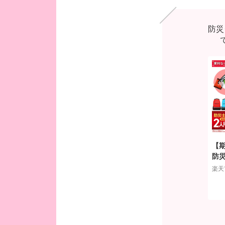
防災
【
防災
プレ
楽天
天
】3
対策
保存
ライ