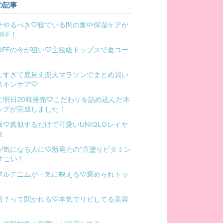
の記事
そやるべき♡寝ている間の集中保湿ケアが
OFF！
%OFFの今が狙い♡主役級トップスで夏コー
しすぎて底見え楽天マラソンでまとめ買い
スキンケア♡
に明日20時発売♡こだわりを詰め込んだ本
ッグが完成しました！
版♡真似するだけで可愛いUNIQLOレイヤ
集
が気になる人に♡新発売の”直塗りビタミン
がすごい！
プルデニムが一気に映える♡褒められトッ
目？って聞かれる♡本気でリピしてる美容