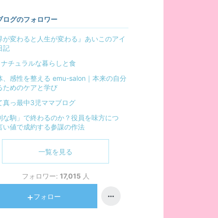
ブログのフォロワー
界が変わると人生が変わる』あいこのアイ
日記
a｜ナチュラルな暮らしと食
、感性を整える emu-salon｜本来の自分
るためのケアと学び
て真っ最中3児ママブログ
利な駒」で終わるのか？役員を味方につ
言い値で成約する参謀の作法
一覧を見る
フォロワー:
17,015
人
フォロー