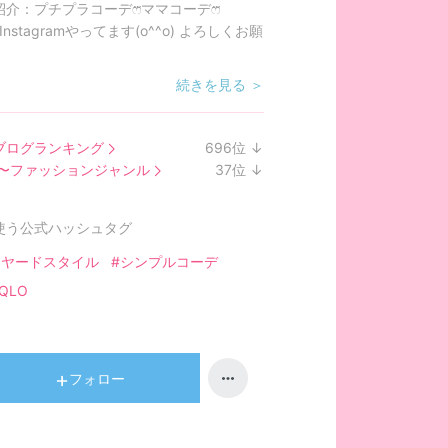
紹介：
プチプラコーデෆ⃛ママコーデෆ⃛
r.Instagramやってます(o^^o) よろしくお願
続きを見る ＞
ブログランキング
696
位
↓
ラ
代〜ファッションジャンル
37
位
↓
ン
ラ
キ
ン
使う公式ハッシュタグ
ン
キ
グ
ン
イヤードスタイル
#シンプルコーデ
下
グ
IQLO
降
下
降
フォロー