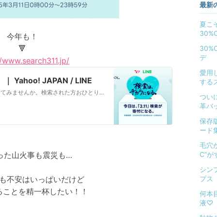
最新
夏こ
30%
今年も！
🔻
30
デ
//www.search311.jp/
愛用
ahoo! JAPAN / LINE
する
3月11日に、ヤフーやLINEで「3.11」と検索してみませんか。検索された方おひとりにつき10円を、東日本大震災および能登半島の被災地支援をはじめとする、より良い未来づくりの活動に寄付いたします。
つい
革バ
保存
ード
毛穴
った山火事も震災も…
C”
シン
も不安はいっぱいだけど
プス
ることを精一杯したい！！
何本
液♡