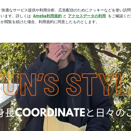
る本革ベルト
芸能人ブログ
人気ブログ
新規登録
ロ
te術と日々のコト〜
コト〜
e）