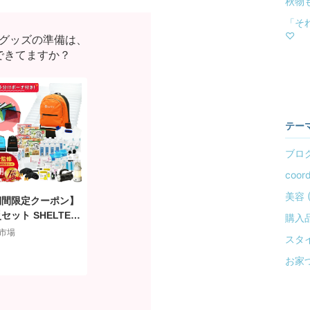
秋物
「そ
♡
グッズの準備は、
できてますか？
テー
ブログ 
coord
美容 (
期間限定クーポン】
セット SHELTER
購入品 
ミアム 2人用 【楽
市場
スタイ
総合ランキング1位
/31価格改定！ 災害
お家づ
 おすすめ 非常食
食 保存水 ラジオ
ト ランタン エア