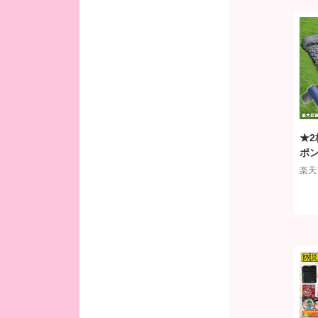
ーマ
タ 
人分
身 
★
ポン
★
楽天
ベ
ア
泊マ
付き
手 
プ 
潮 
イロ
袋付