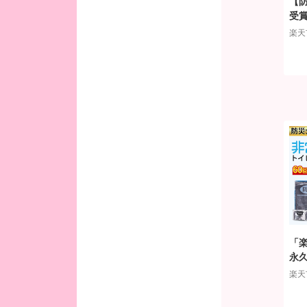
【防
受賞
トイ
楽天
ー
イレ
用 
耐荷
き
「
永
簡
楽天
レセ
災グ