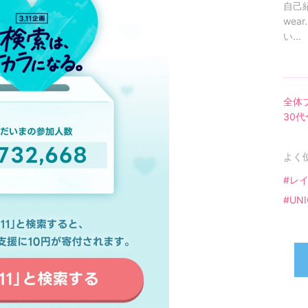
自己
wea
い...
全体
30
よく
#レ
#UN