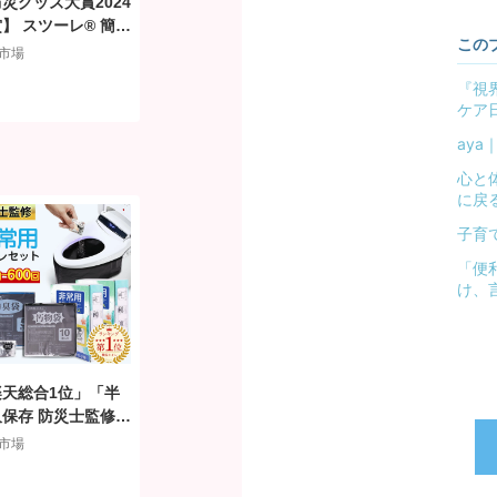
災グッズ大賞2024
】 スツーレ® 簡易
この
レ 折りたたみ ポ
市場
タブルトイレ 携帯ト
『視
 防災トイレ 災害
ケア
非常用 防災グッズ
重100kg 排便袋付
ay
心と体
に戻
子育
「便
け、
楽天総合1位」「半
久保存 防災士監修」
易トイレ 非常用トイ
市場
ット 防災用品 防
ッズ 防災セット 5