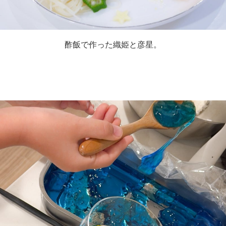
酢飯で作った織姫と彦星。