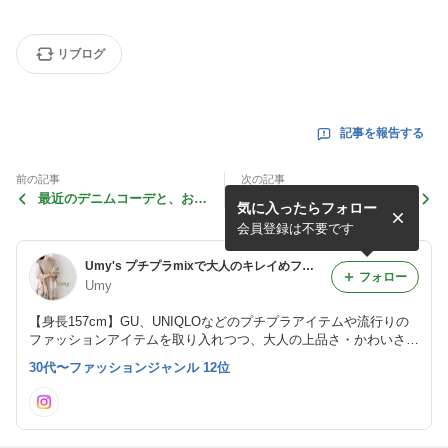
リブログ
記事を報告する
前の記事
次の記事
最近のデニムコーデと、お気
食べすぎた翌日のリセット
気に入ったらフォロー
に入りのシルバー小物
と、今年よくしているコーデ
会員登録は不要です
Umy's プチプラmixで大人のキレイめファッション
フォロー
Umy
【身長157cm】GU、UNIQLOなどのプチプラアイテムや流行りの
ファッションアイテムを取り入れつつ、大人の上品さ・かわいさを
忘れないコーデ投稿しています◡̈
30代〜ファッションジャンル 12位