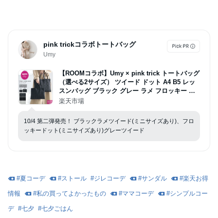
pink trickコラボトートバッグ
Umy
【ROOMコラボ】Umy × pink trick トートバッグ
（選べる2サイズ） ツイード ドット A4 B5 レッ
スンバッグ ブラック グレー ラメ フロッキー 大
人 学校 授業参観 説明会 通勤 バッグ 結婚式 二次
楽天市場
会 オケージョン サブバッグ
10/4 第二弾発売！ ブラックラメツイード(ミニサイズあり)、フロ
ッキードット(ミニサイズあり)グレーツイード
#
夏コーデ
#
ストール
#
ジレコーデ
#
サンダル
#
楽天お得
情報
#
私の買ってよかったもの
#
ママコーデ
#
シンプルコー
デ
#
七夕
#
七夕ごはん