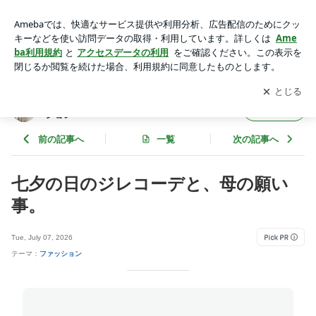
七夕の日のジレコーデと、母の願い事。 | Umy's プチプラmix
で大人のキレイめファッション
アプリをダウンロードして
ブログの更新通知
を受け取りまし
開く
ょう。
Umy's プチプラmixで大人のキレイめファッ
フォロー
ション
前の記事へ
一覧
次の記事へ
七夕の日のジレコーデと、母の願い
事。
Tue, July 07, 2026
テーマ：
ファッション