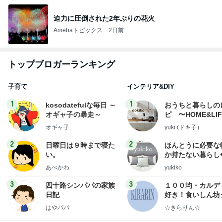
迫力に圧倒された2年ぶりの花火
Amebaトピックス
2日前
トップブロガーランキング
子育て
インテリア&DIY
1
1
kosodatefulな毎日 ～
おうちと暮らしの
オギャ子の暴走～
ピ 〜HOME&LI
オギャ子
yuki (ドキ子）
2
2
日曜日は９時まで寝た
ほんとうに必要な
い。
か持たない暮らし
ep Life Simple
あべかわ
yukiko
ンテリアのきろく
3
3
四十路シンパパの家族
１００均・カルデ
日記
好き！食いしん坊
らりん☆のブログ
はやパパ
☆きらりん☆