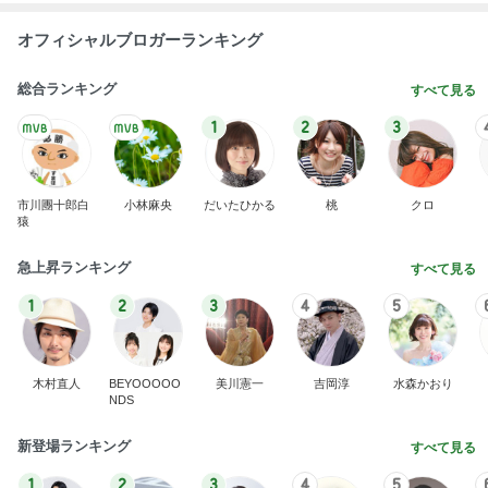
オフィシャルブロガーランキング
総合ランキング
すべて見る
1
2
3
市川團十郎白
小林麻央
だいたひかる
桃
クロ
猿
急上昇ランキング
すべて見る
1
2
3
4
5
木村直人
BEYOOOOO
美川憲一
吉岡淳
水森かおり
NDS
新登場ランキング
すべて見る
1
2
3
4
5