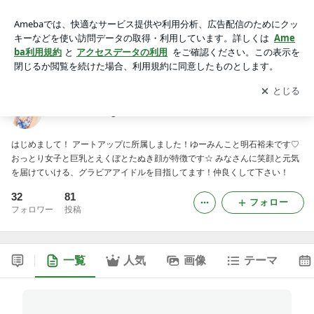
明石裕未blog
アプリをダウンロードして
ブログの更新通知
を受け取りまし
開く
ょう。
明石裕未blog
はじめまして！ アートアップに所属しました！ゆーみんこと明石裕未です♡
おっとり女子と巨乳とえくぼとたぬき顔が特徴です☆ みなさんに笑顔と元気
を届けていける、グラビアアイドルを目指してます！仲良くして下さい！
32
81
フォロー
フォロワー
投稿
一覧
人気
画像
テーマ