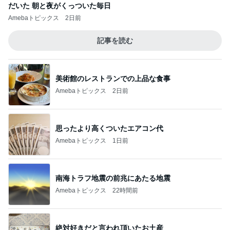
だいた 朝と夜がくっついた毎日
Amebaトピックス
2日前
記事を読む
美術館のレストランでの上品な食事
Amebaトピックス
2日前
思ったより高くついたエアコン代
Amebaトピックス
1日前
南海トラフ地震の前兆にあたる地震
Amebaトピックス
22時間前
絶対好きだと言われ頂いたお土産