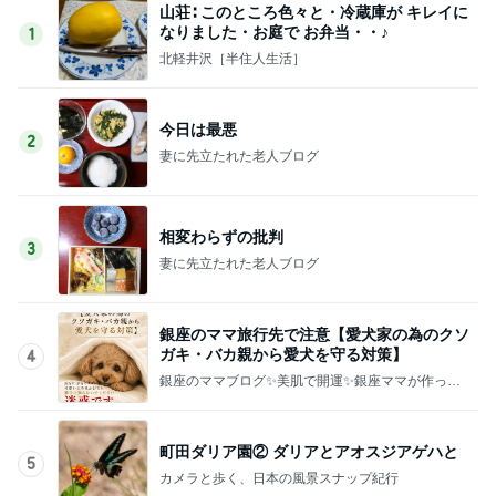
山荘∶ このところ色々と・冷蔵庫が キレイに
なりました・お庭で お弁当・・♪
1
北軽井沢［半住人生活］
今日は最悪
2
妻に先立たれた老人ブログ
相変わらずの批判
3
妻に先立たれた老人ブログ
銀座のママ旅行先で注意【愛犬家の為のクソ
ガキ・バカ親から愛犬を守る対策】
4
銀座のママブログ✨美肌で開運✨銀座ママが作った
化粧品✨銀座クラブ高嶋25歳で開店✨高嶋りえ子
お着物でエルメス バーキン コーデ
町田ダリア園② ダリアとアオスジアゲハと
5
カメラと歩く、日本の風景スナップ紀行