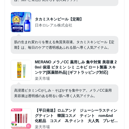
タカミスキンピール【定期】
日本ロレアル株式会社
肌の生まれ変わりを整える角質美容液。タカミスキンピール【定
期】は、毎日のケアで透明感あふれる肌へ導く人気アイテム。
MERANO メラノCC 薬用しみ 集中対策 美容液 2
0ml 保湿 ビタミン シミ ニキビ ロート製薬 スキ
ンケア[医薬部外品] [ギフトラッピング対応]
楽天市場
高浸透ビタミンCがしみ・そばかすを集中ケア。メラノCC薬用
美容液は透明感のある明るい肌へ導く人気アイテム。
【平日発送】ロムアンド ジューシーラスティン
グティント 韓国コスメ ティント rom&nd
化粧品 コスメ JLティント 大人気 プレゼン
ト リップ
楽天市場