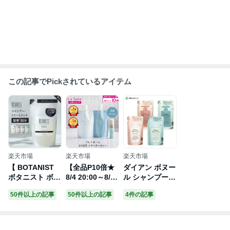
この記事でPickされているアイテム
楽天市場
楽天市場
楽天市場
【 BOTANIST
【全品P10倍★
ダイアン ボヌー
ボタニスト ボタ
8/4 20:00～8/11
ル シャンプー
ニカル シャンプ
1:59】ラサーナ
トリートメント
50件以上の記事
50件以上の記事
4件の記事
ー ・トリートメ
プレミオール 21
詰替え用 400ml
ント 詰め替え用
日間 スターター
| ヘアケア 女性
パウチ [セット]
セット | シャン
天然由来成分 ノ
】無料 モイスト
プー トリートメ
ンシリコン オー