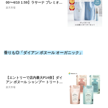
00〜4/10 1:59】ラサーナ プレミオー
ル 21日間 スターターセット | シャン
楽天市場
プー トリートメント ヘアエッセンス
ヘアケア 洗い流さない お試し セット
ヘアオイル 旅行用 トラベルセット パ
サつき トラベル
香りも◎「ダイアン ボヌール オーガニック」
【エントリーで店内最大P14倍】ダイ
アン ボヌール シャンプー トリートメ
ント 詰替え用 400ml | ヘアケア 女性
楽天市場
天然由来成分 ノンシリコン オーガニ
ック 無添加 ナチュラル ファーミング
シャンプー クラフトオイル レディー
ス 詰め替え 詰め替え用 詰替用