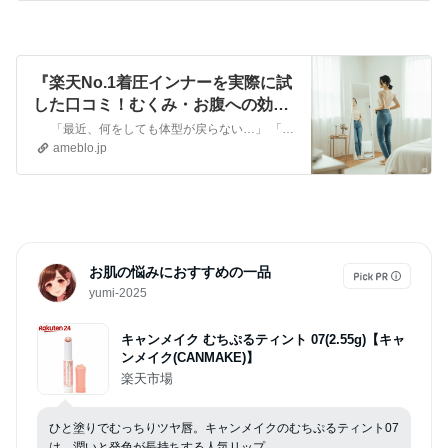
『楽天No.1着圧インナーを実際に試
した口コミ！むくみ・お腹への効果
検証』
「最近、何をしても体型が戻らない…」 「お腹も足も重くて、むくみもひどいし、 鏡を見るのがちょっとつらい」 …
ameblo.jp
お肌の悩みにおすすめの一品
yumi-2025
キャンメイク むちぷるティント 07(2.55g)【キャ
ンメイク(CANMAKE)】
楽天市場
ひと塗りでむっちりツヤ唇。キャンメイクのむちぷるティント07
は、潤いと発色が長持ちする人気リップ。