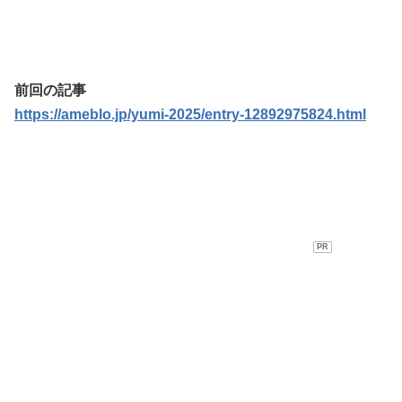
前回の記事
https://ameblo.jp/yumi-2025/entry-12892975824.html
PR