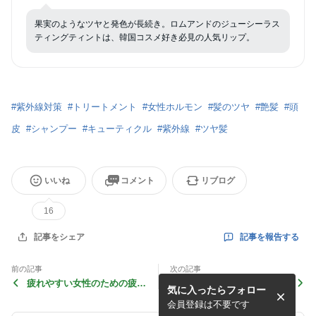
果実のようなツヤと発色が長続き。ロムアンドのジューシーラス
ティングティントは、韓国コスメ好き必見の人気リップ。
#
紫外線対策
#
トリートメント
#
女性ホルモン
#
髪のツヤ
#
艶髪
#
頭
皮
#
シャンプー
#
キューティクル
#
紫外線
#
ツヤ髪
いいね
コメント
リブログ
16
記事を報告する
記事をシェア
前の記事
次の記事
疲れやすい女性のための疲労
40代が美しく見える人の共
気に入ったらフォロー
回復ガイド！栄養、睡眠、運
通点は疲れの抜け方にあっ
動、ストレス管理の秘訣
た！NMNで実感した変化
会員登録は不要です