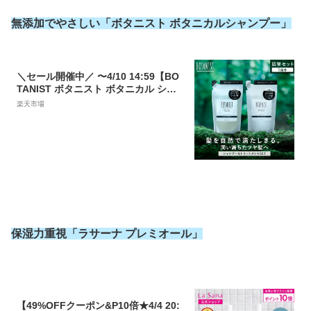
無添加でやさしい「ボタニスト ボタニカルシャンプー」
＼セール開催中／ 〜4/10 14:59【BO
TANIST ボタニスト ボタニカル シャ
ンプー ・トリートメント 詰め替え用
楽天市場
パウチ [セット] 】無料 モイスト スム
ース ダメージケア 詰替 くせ毛 スカル
プ cpnb 母の日 プレゼント ギフト
保湿力重視「ラサーナ プレミオール」
【49%OFFクーポン&P10倍★4/4 20: