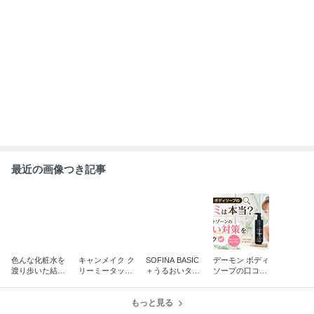
最近の画像つき記事
色んな化粧水を
キャンメイク ク
SOFINA BASIC
デーモン ボディ
渡り歩いた結
リーミータッチ
＋うるおいター
ソープの口コミ
果！これだけは
ライナーは何色
ボ化粧水はベタ
は本当？デリケ
常備してる1本
が使いやすい？
つく？成分・価
ートゾーンのに
30代向けカラー
もっと見る
格・使い方を発
おい対策をチェ
と落ちにくさを
売前に確認
ック