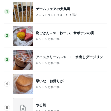
ゲームフェアの犬鳥馬
1
スコットランドひきこもり日記
晩ごはん～✨ わーい、サボテンの実
2
ロンドンあれこれ
アイスクリーム～✨ + 水出しダージリン
3
ロンドンあれこれ
早いな…お帰りが…
4
ロンドンあれこれ
やる気
5
ロンドンあれこれ