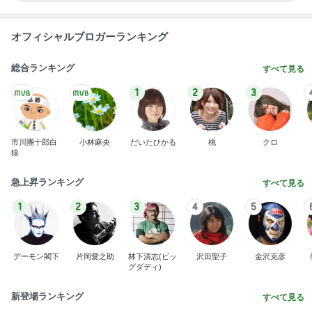
オフィシャルブロガーランキング
総合ランキング
すべて見る
1
2
3
市川團十郎白
小林麻央
だいたひかる
桃
クロ
猿
急上昇ランキング
すべて見る
1
2
3
4
5
デーモン閣下
片岡愛之助
林下清志(ビッ
沢田聖子
金沢克彦
グダディ)
新登場ランキング
すべて見る