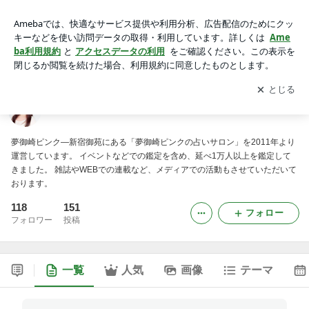
夢御崎ピンクの占いINFORMATION
アプリをダウンロードして
ブログの更新通知
を受け取りまし
開く
ょう。
夢御崎ピンクの占いINFORMATION
夢御崎ピンク―新宿御苑にある「夢御崎ピンクの占いサロン」を2011年より
運営しています。 イベントなどでの鑑定を含め、延べ1万人以上を鑑定して
きました。 雑誌やWEBでの連載など、メディアでの活動もさせていただいて
おります。
118
151
フォロー
フォロワー
投稿
一覧
人気
画像
テーマ