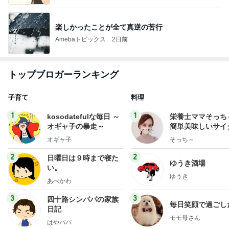
楽しかったことが全て真逆の苦行
Amebaトピックス
2日前
トップブロガーランキング
子育て
料理
1
1
kosodatefulな毎日 ～
栄養士ママそっち
オギャ子の暴走～
簡単美味しいサイ
献立
オギャ子
そっち～
2
2
日曜日は９時まで寝た
ゆうき酒場
い。
ゆうき
あべかわ
3
3
四十路シンパパの家族
毎日笑顔で過ごし
日記
モモ母さん
はやパパ