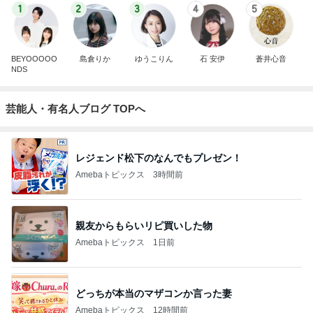
1
2
3
4
5
BEYOOOOO
島倉りか
ゆうこりん
石 安伊
蒼井心音
NDS
芸能人・有名人ブログ TOPへ
レジェンド松下のなんでもプレゼン！
Amebaトピックス
3時間前
親友からもらいリピ買いした物
Amebaトピックス
1日前
どっちが本当のマザコンか言った妻
Amebaトピックス
12時間前