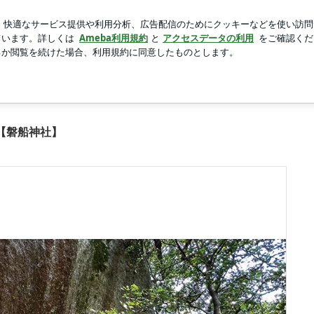
すぎる夫の状態
新規登録
ロ
芸能人ブログ
人気ブログ
12枚中5枚目
【磐船神社】