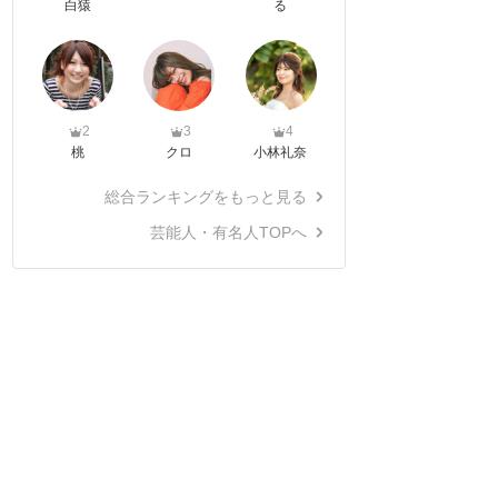
白猿
る
2
3
4
桃
クロ
小林礼奈
総合ランキングをもっと見る
芸能人・有名人TOPへ