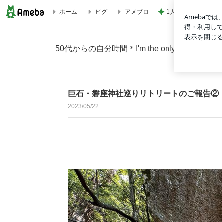
1人で考えるには重
ホーム
ピグ
アメブロ
巨石・磐座神社巡りリトリートのご報告②【磐船神社】の画像 
50代からの自分時間＊I'm the only one＊
巨石・磐座神社巡りリトリートのご報告②
2023/05/22