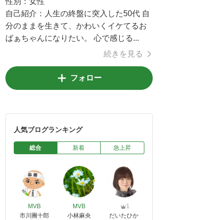
性別：
女性
自己紹介：
人生の終盤に突入した50代 自
分のままを生きて、かわいくイケてるお
ばぁちゃんになりたい。 心で感じる...
続きを見る
フォロー
人気ブログランキング
総合
新着
急上昇
MVB
MVB
1
市川團十郎
小林麻央
だいたひか