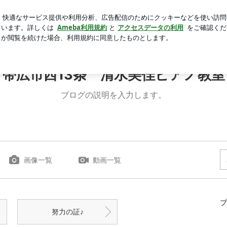
日本の便利さ
芸能人ブログ
人気ブログ
新規登録
ロ
帯広市西13条 清水美佳ピアノ教室
ブログの説明を入力します。
画像一覧
動画一覧
プ
努力の証♪