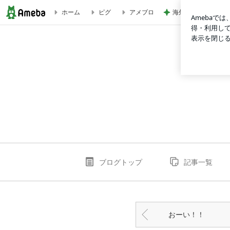
海外旅行で実感した
ホーム
ピグ
アメブロ
ありがとうございます♪ | 帯広市西13条 清水美佳ピアノ教室
ブログトップ
記事一覧
おーい！！