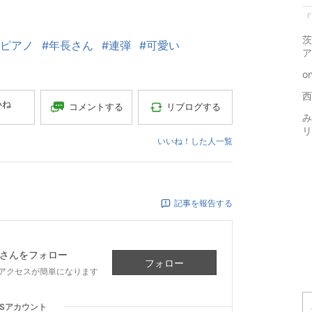
「
茨
#ピアノ
#年長さん
#連弾
#可愛い
ア
o
西
いね
コメントする
リブログする
み
リ
いいね！した人一覧
記事を報告する
さんをフォロー
フォロー
アクセスが簡単になります
NSアカウント