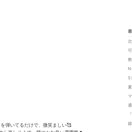
最
次
可
教
N
S
夏
マ
通
『
嬉
を弾いてるだけで、微笑ましい🥰