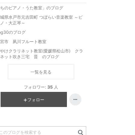
ちのピアノ・うた教室」のブログ
城県水戸市元吉田町 つぼらい音楽教室 ～ピ
ノ・大正琴～
ng30のブログ
宮市 夙川フルート教室
やけクラリネット教室(愛媛県松山市) クラ
ネット吹き三宅 晋 のブログ
一覧を見る
フォロワー:
35
人
フォロー