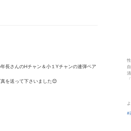
性
年長さんのHチャン＆小１Yチャンの連弾ペア
自
清
「
真を送って下さいました😊
よ
#