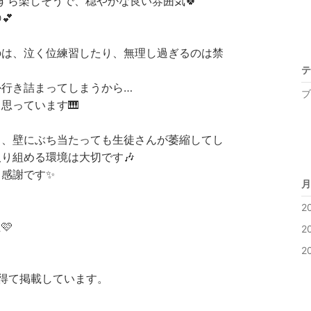
すら楽しそうで、穏やかな良い雰囲気🍀
💕
のは、泣く位練習したり、無理し過ぎるのは禁
テ
か行き詰まってしまうから…
ブ
思っています🎹
り、壁にぶち当たっても生徒さんが萎縮してし
り組める環境は大切です🎶
感謝です✨
月
2
🩷
2
2
得て掲載しています。