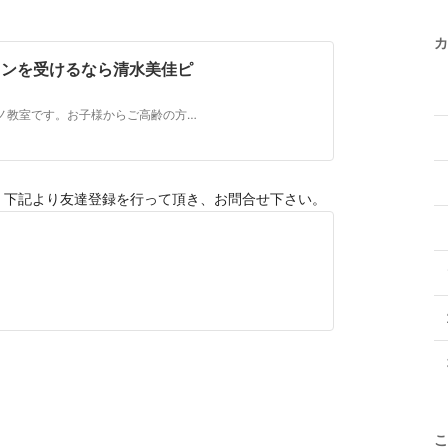
カ
スンを受けるなら清水美佳ピ
帯広市でピアノ教室を運営している清水美佳ピアノ教室です。お子様からご高齢の方までレッスンを受けていただくことができます。レッスンはそれぞれのレベルや目的に合わせてクラス分けしています。帯広市で無料体験レッスン実施中！
ます。下記より友達登録を行って頂き、お問合せ下さい。
こ