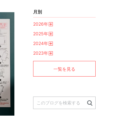
月別
2026
年
開
2025
年
く
開
2024
年
く
開
2023
年
く
開
く
一覧を見る