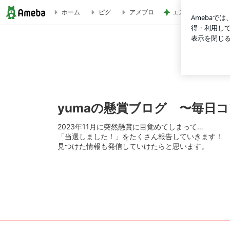
エステの施術で減っ
ホーム
ピグ
アメブロ
懸賞情報☆コモディイイダ サントリー健康茶ビンゴ | yum
yumaの懸賞ブログ 〜毎日
2023年11月に突然懸賞に目覚めてしまって…
「当選しました！」をたくさん報告していきます！
見つけた情報も発信していけたらと思います。