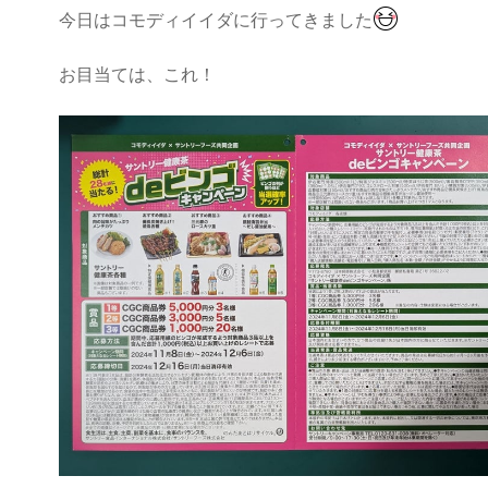
今日はコモディイイダに行ってきました
ン
ラ
キ
ン
ン
キ
お目当ては、これ！
グ
ン
上
グ
昇
上
昇