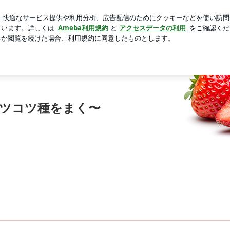
た体重への疑問
芸能人ブログ
人気ブログ
新規登録
aの懸賞ブログ 〜毎日コツコツ種をまく〜
コツコツ種をまく〜