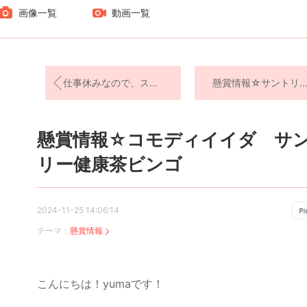
画像一覧
動画一覧
仕事休みなので、スーパー巡り…いえ、できませんでした
懸賞情報☆サントリー 健康茶おみ
懸賞情報☆コモディイイダ サ
リー健康茶ビンゴ
2024-11-25 14:06:14
テーマ：
懸賞情報
こんにちは！yumaです！
ラ