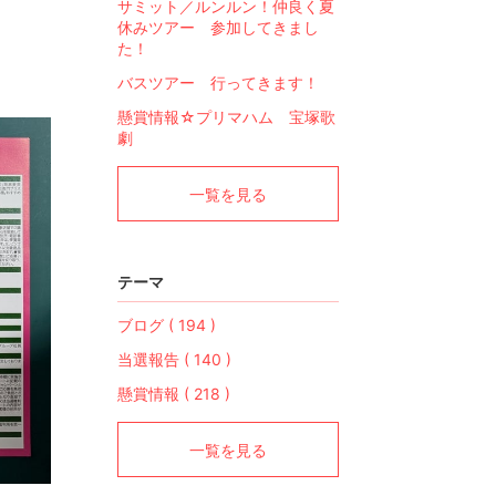
サミット／ルンルン！仲良く夏
休みツアー 参加してきまし
た！
バスツアー 行ってきます！
懸賞情報☆プリマハム 宝塚歌
劇
一覧を見る
テーマ
ブログ ( 194 )
当選報告 ( 140 )
懸賞情報 ( 218 )
一覧を見る