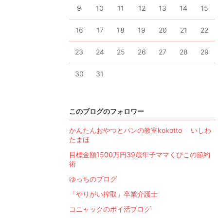
9
10
11
12
13
14
15
16
17
18
19
20
21
22
23
24
25
26
27
28
29
30
31
このブログのフォロワー
かんたんおやつとパンの教室kokotto いしわ
たまほ
目標金額1500万円39歳年子ママくぴこの節約
術
ゆっちのブログ
「やりがい搾取」卒業介護士
コニャックのポイ活ブログ