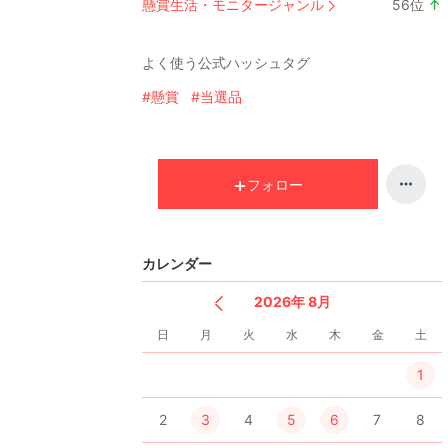
懸賞生活・モニタージャンル
56
位
↑
よく使う公式ハッシュタグ
#懸賞
#当選品
フォロー
カレンダー
2026年 8月
日
月
火
水
木
金
土
1
2
3
4
5
6
7
8