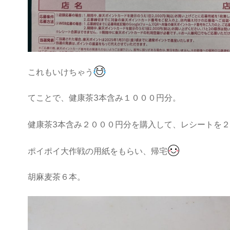
これもいけちゃう
てことで、健康茶3本含み１０００円分。
健康茶3本含み２０００円分を購入して、レシートを
ポイポイ大作戦の用紙をもらい、帰宅
胡麻麦茶６本。