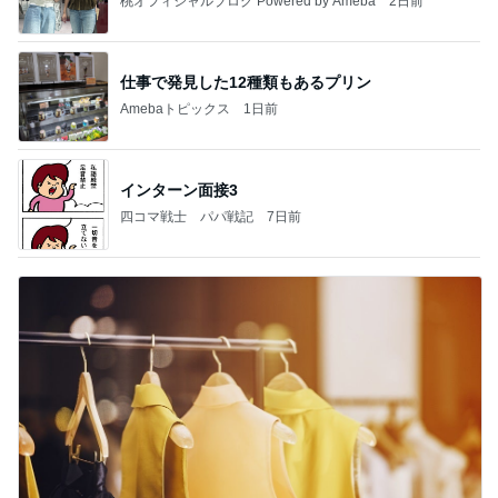
桃オフィシャルブログ Powered by Ameba
2日前
仕事で発見した12種類もあるプリン
Amebaトピックス
1日前
インターン面接3
四コマ戦士 パパ戦記
7日前