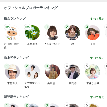
オフィシャルブロガーランキング
総合ランキング
すべて見る
1
2
3
市川團十郎白
小林麻央
だいたひかる
桃
クロ
猿
急上昇ランキング
すべて見る
1
2
3
4
5
木村直人
BEYOOOOO
美川憲一
吉岡淳
水森かおり
NDS
新登場ランキング
すべて見る
1
2
3
4
5