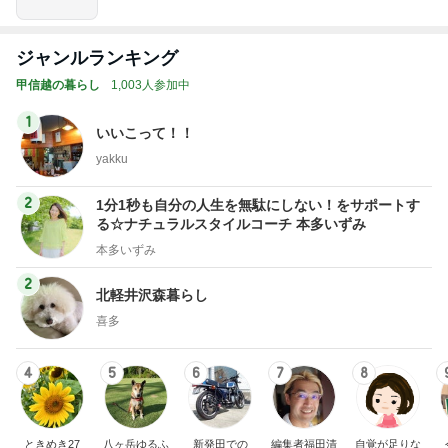
ジャンルランキング
甲信越の暮らし
1,003人参加中
1
いいこって！！
yakku
2
1分1秒も自分の人生を無駄にしない！をサポートす
る☆ナチュラルスタイルコーチ 本多いずみ
本多いずみ
2
北軽井沢森暮らし
喜多
4
5
6
7
8
ときめき27
八ヶ岳ゆるふ
新発田での
編集者福田清
自覚が足りな