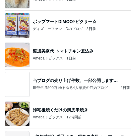
ポップマートDIMOO×ピクサー☆
ディズニーファン Dのブログ
8日前
渡辺美奈代 トマトチキン煮込み
Amebaトピックス
1日前
当ブログの売り上げ件数、一部公開します…
世帯年収500万 ゆるゆる4人家族の節約ブログ 〜
2日前
ケチ旦那と金銭感覚マヒ嫁の日々〜
帰宅後焼くだけの鶏皮串焼き
Amebaトピックス
12時間前