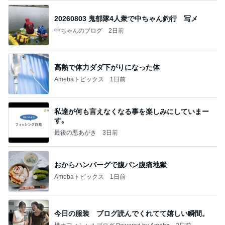
20260803 鬼郁隊4人衆で中ちゃん釣行 写メ
中ちゃんのブログ
2日前
高熱で体力ダダ下がりになった体
Amebaトピックス
1日前
私達が何も言えなくなる事を楽しみにしていまー
す｡
最後の悪あがき
3日前
おからハンバーグで腹パン腹痛地獄
Amebaトピックス
1日前
今日の服装 ブログ読んでくれてて嬉しい瞬間。