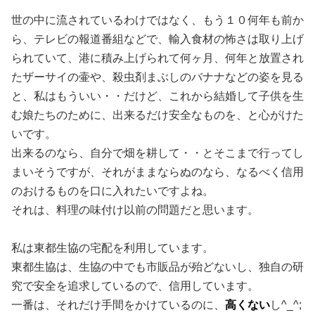
世の中に流されているわけではなく、もう１０何年も前か
ら、テレビの報道番組などで、輸入食材の怖さは取り上げ
られていて、港に積み上げられて何ヶ月、何年と放置され
たザーサイの壷や、殺虫剤まぶしのバナナなどの姿を見る
と、私はもういい・・だけど、これから結婚して子供を生
む娘たちのために、出来るだけ安全なものを、と心がけた
いです。
出来るのなら、自分で畑を耕して・・とそこまで行ってし
まいそうですが、それがままならぬのなら、なるべく信用
のおけるものを口に入れたいですよね。
それは、料理の味付け以前の問題だと思います。
私は東都生協の宅配を利用しています。
東都生協は、生協の中でも市販品が殆どないし、独自の研
究で安全を追求しているので、信用しています。
一番は、それだけ手間をかけているのに、
高くない
し^_^;