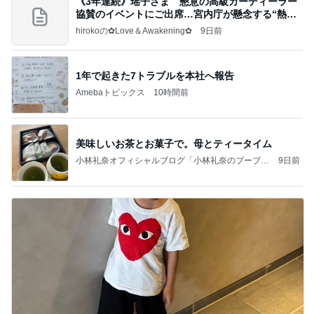
《3年連続》瑶子さま 懇意の高級カーディーラー
協賛のイベントにご出席…宮内庁が懸念する“熱心
すぎ
hirokoの✿Love＆Awakening✿
9日前
1年で起きた7トラブルを本社へ報告
Amebaトピックス
10時間前
美味しいお茶とお菓子で。母とティータイム
小林礼奈オフィシャルブログ「小林礼奈のブーブー
9日前
ブログ」Powered by Ameba