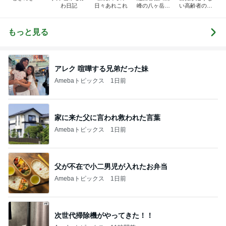
わ日記
日々あれこれ
峰の八ヶ岳南
い高齢者のブ
麓田舎暮らし
ログ
天使のように
大胆に悪魔の
もっと見る
ように繊細に
八美里ファー
ムと実践出版
塾と
アレク 喧嘩する兄弟だった妹
Amebaトピックス
1日前
家に来た父に言われ救われた言葉
Amebaトピックス
1日前
父が不在で小二男児が入れたお弁当
Amebaトピックス
1日前
次世代掃除機がやってきた！！