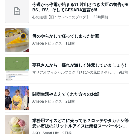
今週から停電が始まる?! 片山さつき大臣の警告がE
BS、RV、そしてGESARA宣言が⁈
心の道標【旧：ヤ～ベェのブログ】
22時間前
母のやらかしで狂ってしまった計画
Amebaトピックス
1日前
夢見さんから 揺れが激しく注意していましょう❗️
マリアオフィシャルブログ「ひむかの風にさそわれ
9日前
て」Powered by Ameba
闘病生活や支えてくれた方々のお話
Amebaトピックス
2日前
業務用アイスどこに売ってる？ロッテやタカナシ等
安い市販の2リットルアイスは業務スーパーやシャ
トレ
AKO | Smart Life
9日前