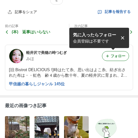
4
記事を報告する
記事をシェア
前の記事
次の記事
(本) 返事はいらない
(本) 我らが隣人の犯罪
気に入ったらフォロー
会員登録は不要です
軽井沢で美穂の時つむぎ
フォロー
みほ
[旧:Bistrot DELICIOUS !]時はたて糸、思い出はよこ糸、紡ぎ出さ
れた布は・・虹色 齢４歳から数十年、夏の軽井沢に育まれ、201
2年よりほぼ軽井沢生活にスイッチしています。
甲信越の暮らしジャンル 145位
最近の画像つき記事