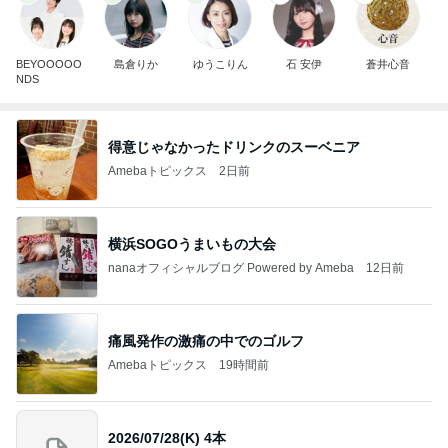
BEYOOOOO
島倉りか
ゆうこりん
石 安伊
蒼井心音
NDS
得意じゃなかったドリンクのスーベニア
Amebaトピックス
2日前
横浜SOGOうまいもの大会
nanaオフィシャルブログ Powered by Ameba
12日前
痛風発作の激痛の中でのゴルフ
Amebaトピックス
19時間前
2026/07/28(K) 4本