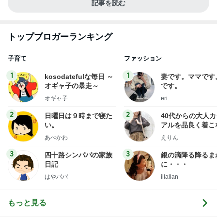
記事を読む
トップブロガーランキング
子育て
ファッション
1
1
kosodatefulな毎日 ～
妻です。ママです
オギャ子の暴走～
です。
オギャ子
eri.
2
2
日曜日は９時まで寝た
40代からの大人
い。
アルを品良く着こ
ファッションブロ
あべかわ
えりん
3
3
四十路シンパパの家族
銀の滴降る降るま
日記
に・・・
はやパパ
illallan
もっと見る