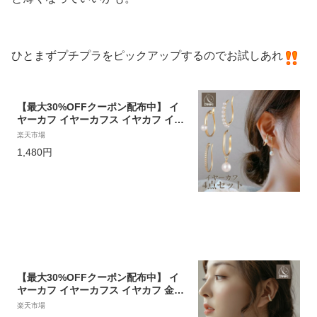
ひとまずプチプラをピックアップするのでお試しあれ
【最大30%OFFクーポン配布中】 イ
ヤーカフ イヤーカフス イヤカフ イヤ
リング 4点セット 大ぶり パール 金属
楽天市場
アレルギー対応 18K レディース ニッ
1,480円
ケルフリー ゴールド シルバー ピンク
ゴールド 送料無料 ランキング1位 プ
チプライス高見え CRAIFE
【最大30%OFFクーポン配布中】 イ
ヤーカフ イヤーカフス イヤカフ 金属
アレルギー対応 14K ジルコニア ニッ
楽天市場
ケルフリー リバーシブル レディース