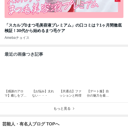
「スカルプDまつ毛美容液プレミアム」の口コミは？1ヶ月間徹底
検証！30代から始めるまつ毛ケア
Amebaチョイス
最近の画像つき記事
【感謝のアロ
【お悩み】太れ
【共通点】ファ
【デート服】自
マ】癒しをプレ
ない・・・
ッションと料理
分の魅力を最大
ゼントしたいか
限に引き出して
ら
もっと見る
芸能人・有名人ブログ TOPへ