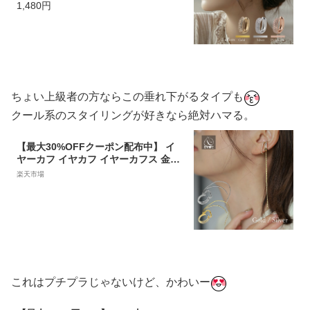
1,480円
大人 かわいい ジュエリー ゴールド シ
ルバー ピンクゴールド 送料無料 プチ
プライス高見え CRAIFE
ちょい上級者の方ならこの垂れ下がるタイプも
クール系のスタイリングが好きなら絶対ハマる。
【最大30%OFFクーポン配布中】 イ
ヤーカフ イヤカフ イヤーカフス 金属
アレルギー対応 18K レディース 大人
楽天市場
ロングチェーン ジルコニア 個性的 モ
ダン かわいい ジュエリー ゴールド シ
ルバー 片耳用 送料無料 プチプライス
高見え CRAIFE
これはプチプラじゃないけど、かわいー