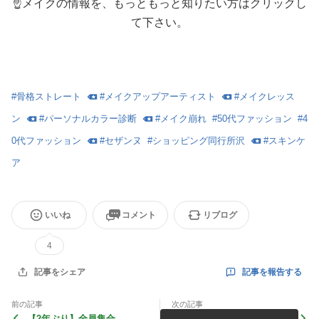
☝メイクの情報を、もっともっと知りたい方はクリックし
て下さい。
#
骨格ストレート
#
メイクアップアーティスト
#
メイクレッス
ン
#
パーソナルカラー診断
#
メイク崩れ
#
50代ファッション
#
4
0代ファッション
#
セザンヌ
#
ショッピング同行所沢
#
スキンケ
ア
いいね
コメント
リブログ
4
記事を報告する
記事をシェア
前の記事
次の記事
【2年ぶり】全員集合
【イエベ秋】唇だけブルベ冬