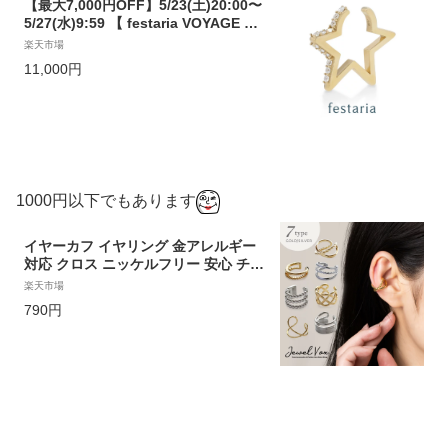
【最大7,000円OFF】5/23(土)20:00〜
5/27(水)9:59 【 festaria VOYAGE 】
イヤーカフ sv シルバー キュービック
楽天市場
ジルコニア ギフト プレゼント ジュエ
11,000円
リー レディース シンプル 大人 普段使
い 誕生日 箱付き ブランド フェスタリ
ア ボヤージュ
1000円以下でもあります
イヤーカフ イヤリング 金アレルギー
対応 クロス ニッケルフリー 安心 チェ
ーン風 2連風 シンプル レディース 重
楽天市場
ね付け 軟骨 片耳用 メール便送料無料
790円