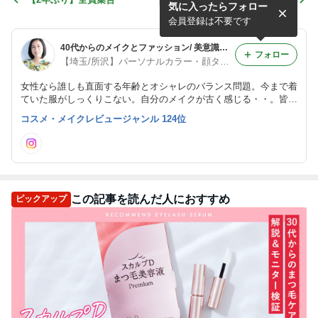
気に入ったらフォロー
会員登録は不要です
40代からのメイクとファッション/ 美意識はあなたの財産【埼玉 所沢】
フォロー
【埼玉/所沢】パーソナルカラー・顔タイプ診断®︎・骨格診断・メイクであなたを輝かせます！ 魚住ゆう
女性なら誰しも直面する年齢とオシャレのバランス問題。今まで着
ていた服がしっくりこない。自分のメイクが古く感じる・・。皆さ
んの言葉にならない違和感が解消されますように。大人世代を応援
コスメ・メイクレビュージャンル 124位
するブログです！
この記事を読んだ人におすすめ
ピックアップ