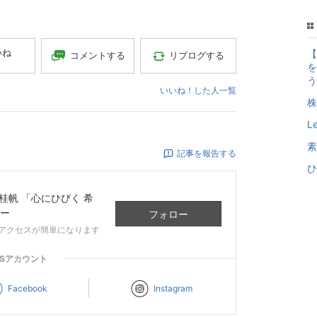
いね
【
コメントする
リブログする
を
う
いいね！した人一覧
株
L
素
記事を報告する
ひ
 高田 桂帆 「心にひびく 希
ー
フォロー
アクセスが簡単になります
NSアカウント
Facebook
Instagram