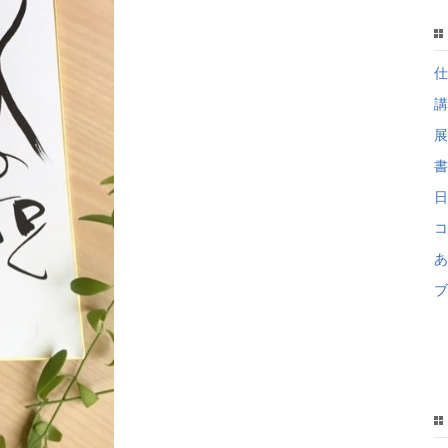
仕
講
展
書
日
コ
あ
ブ