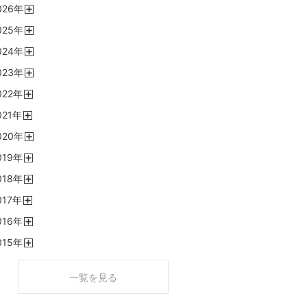
026
年
開
025
年
く
開
024
年
く
開
023
年
く
開
022
年
く
開
021
年
く
開
020
年
く
開
019
年
く
開
018
年
く
開
017
年
く
開
016
年
く
開
015
年
く
開
く
一覧を見る