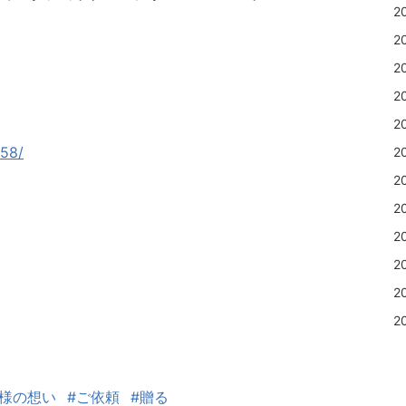
2
2
2
2
2
58/
2
2
2
2
2
2
2
客様の想い
#ご依頼
#贈る