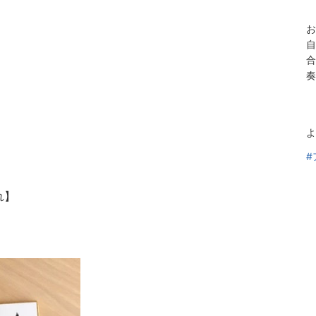
お
自
合
奏
よ
#
れ】