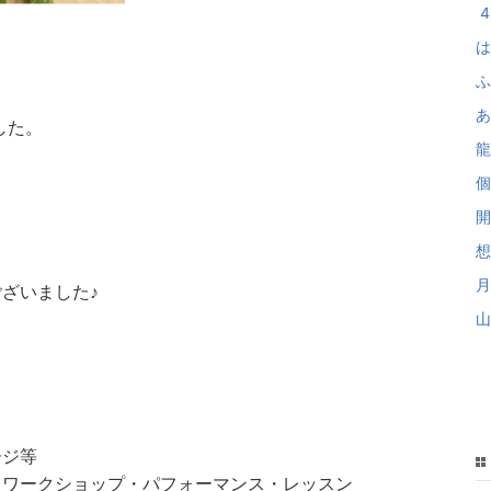
4
は
ふ
あ
した。
龍
個
開
想
月
ざいました♪
山
ージ等
・ワークショップ・パフォーマンス・レッスン