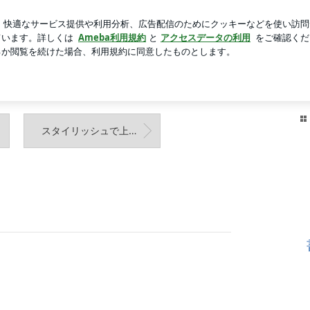
た納豆トッピング
芸能人ブログ
人気ブログ
新規登録
ihan
画像一覧
動画一覧
スタイリッシュで上品な表札♪ 無垢板&アイアン筆文字