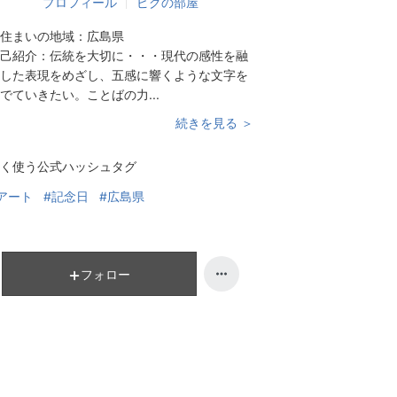
プロフィール
ピグの部屋
住まいの地域：
広島県
己紹介：
伝統を大切に・・・現代の感性を融
した表現をめざし、五感に響くような文字を
でていきたい。ことばの力...
続きを見る ＞
く使う公式ハッシュタグ
アート
#記念日
#広島県
フォロー