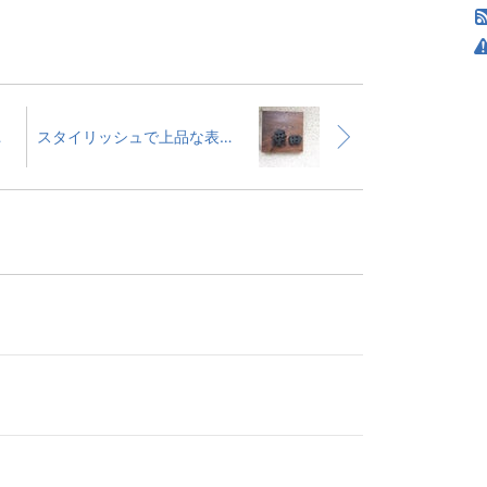
ル作品
スタイリッシュで上品な表札♪ 無垢板&アイアン筆文字
！