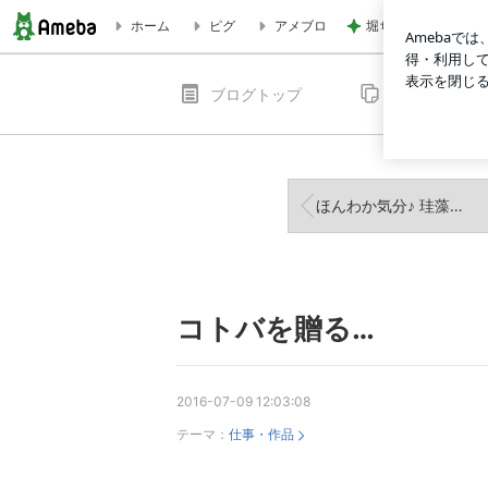
堀ちえみの夫 断っ
ホーム
ピグ
アメブロ
コトバを贈る… | 書道家 Art Caligrapher 高田 桂帆 takata ke
ブログトップ
記事一覧
ほんわか気分♪ 珪藻土パネル作品
コトバを贈る…
2016-07-09 12:03:08
テーマ：
仕事・作品