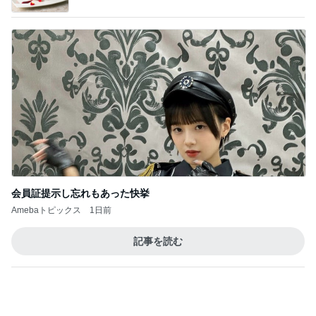
会員証提示し忘れもあった快挙
Amebaトピックス
1日前
記事を読む
トップブロガーランキング
旅行
料理
1
1
「吉田さんちのファミ
栄養士ママそっち
リー日記」Powered b
簡単美味しいサイ
y Ameba 吉田さんファ
献立
吉田さんファミリー
そっち～