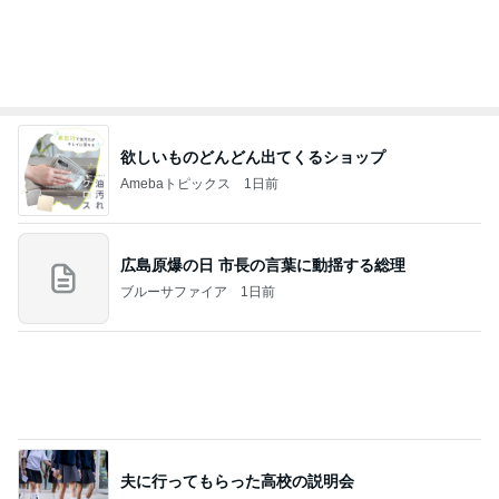
皆のおかげで続けられたブログ生活
Amebaトピックス
16時間前
７人待ち
沢田聖子オフィシャルブログ「In My Heartな旅日
2日前
記」by Ameba