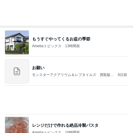
NISA①(;'∀')
パラスジュエリー（白美女神宝珠）の夢の記録
14日前
（続編）
ラックに納豆まで飾ってみた結果
Amebaトピックス
18時間前
良心的な事業所ほど経営は苦しく、障害ある子の居
場所「放課後デイサービス」で深刻化する理念と現
実の
立石美津子オフィシャルブログ「テキトー母さんの
1日前
すすめ」Powered by Ameba