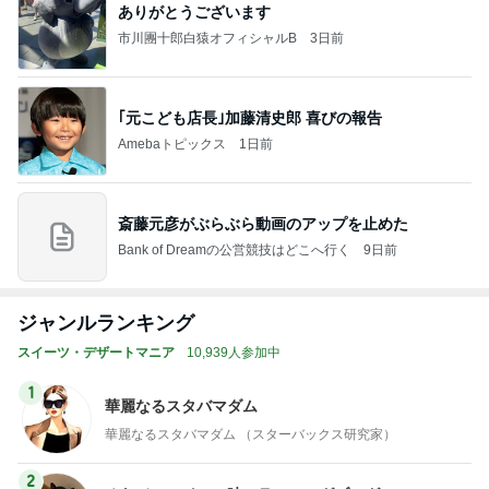
ありがとうございます
市川團十郎白猿オフィシャルB
3日前
｢元こども店長｣加藤清史郎 喜びの報告
Amebaトピックス
1日前
斎藤元彦がぶらぶら動画のアップを止めた
Bank of Dreamの公営競技はどこへ行く
9日前
ジャンルランキング
スイーツ・デザートマニア
10,939人参加中
1
華麗なるスタバマダム
華麗なるスタバマダム （スターバックス研究家）
2