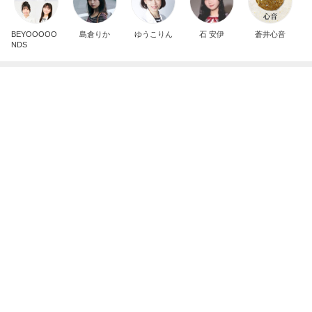
広島原爆の日 市長の言葉に動揺する総理
ブルーサファイア
1日前
夫に行ってもらった高校の説明会
Amebaトピックス
1日前
斎藤元彦がぶらぶら動画のアップを止めた
Bank of Dreamの公営競技はどこへ行く
9日前
つけてみて気づく室温のエグさ
Amebaトピックス
10時間前
ありがとうございます
市川團十郎白猿オフィシャルB
3日前