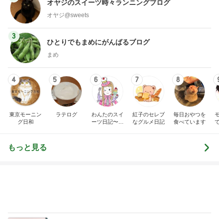
オヤジのスイーツ時々ランニングブログ
オヤジ@sweets
3
ひとりでもまめにがんばるブログ
まめ
4
5
6
7
8
東京モーニン
ラテログ
わんたのスイ
紅子のセレブ
毎日おやつを
グ日和
ーツ日記〜小
なグルメ日記
食べています
さな幸せ♡コ
ンビニスイー
ツ〜
もっと見る
夜勤の同僚からのグチグチした文句
Amebaトピックス
1日前