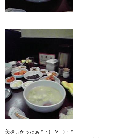
美味しかったぁ:*:・(￣∀￣)・:*: