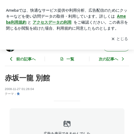
赤坂一龍 別館 | にゅぅ～こ日記
アプリをダウンロードして
ブログの更新通知
を受け取りまし
開く
ょう。
にゅぅ～こ日記
フォロー
前の記事へ
一覧
次の記事へ
赤坂一龍 別館
2008-11-27 01:26:04
テーマ：
食
広告を表示できませんでした