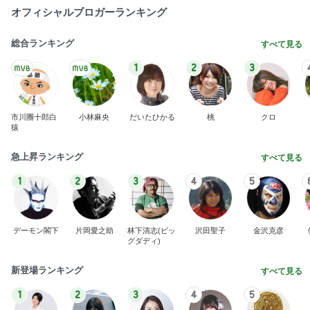
急上昇ランキング
すべて見る
1
2
3
4
5
デーモン閣下
片岡愛之助
林下清志(ビッ
沢田聖子
金沢克彦
グダディ)
新登場ランキング
すべて見る
1
2
3
4
5
BEYOOOOO
島倉りか
ゆうこりん
石 安伊
蒼井心音
NDS
欲しいものどんどん出てくるショップ
Amebaトピックス
1日前