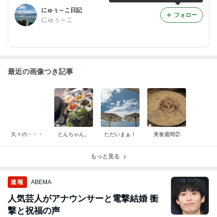
にゅぅ～こ日記
フォロー
にゅぅ～こ
最近の画像つき記事
久々の・・・
とんちゃん。
ただいまぁ！
美食週間②
もっと見る
速報
ABEMA
人気芸人がアナウンサーと電撃結婚 衝
撃と祝福の声