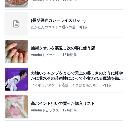
家族に奪われたコストコの新商品
Amebaトピックス
2日前
ラーメン二郎 新潟店【新潟市中央区】ラーメン小
つけメン変更 ツルパツ麺が旨い新潟二郎のつけ麺
主に新潟グルメとラーメン食べ歩きのよしなしご
14日前
と
体重が減らず近所のジムに入会
Amebaトピックス
1日前
涅槃寂静をゴールに設定することがなぜ大事なの
か、シンボルを受容可能なメッセージとして投げる
ことが
気功師から見たバレエとヒーリングのコツ～「まと
4日前
いのば」ブログ