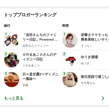
ミリーオフィシャルブ
ログ
2
2
☆やまあこ☆さんのデ
ゆうき酒場
ィズニー日記
ゆうき
☆やまあこ☆
3
3
日々是甘露2〜ディズニ
毎日笑顔で過ごし
ー風味〜
モモ母さん
甘露
もっと見る
オフィシャルブロガーランキング
総合ランキング
すべて見る
1
2
3
市川團十郎白
小林麻央
だいたひかる
桃
クロ
猿