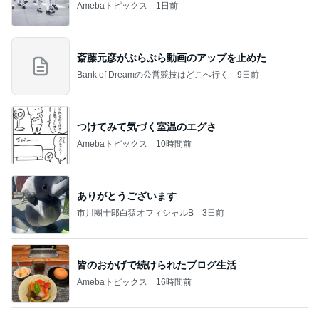
座席を取られ悔しい妊娠中の電車通勤
Amebaトピックス
10時間前
記事を読む
海外の彼女に届けたバラの花束
Amebaトピックス
16時間前
学生
日本人
7日前
真琴つばさ 被災地へ心からの祈り
Amebaトピックス
1日前