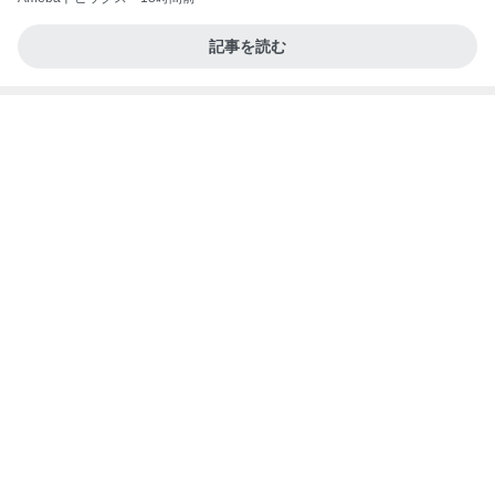
35℃で暑かった日のサッカー
Amebaトピックス
1日前