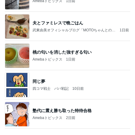
施術タオルを裏返し次の客に使う店
Amebaトピックス
16時間前
力強いジャンプをまるで天上の美しさのように軽や
かに着氷その芸術性によって心奪われる魔法を織り
なす
フィギュアスケート応援（くまはともだち）
2日前
高ポイント狙いで買った購入リスト
Amebaトピックス
19時間前
義母は観念した？
トンデモ義母ンヌからのストレスがヤバい。
2日前