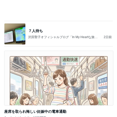
夫とファミレスで晩ごはん
武東由美オフィシャルブログ「MOTOちゃんとのは
1日前
っぴぃな毎日」Powered by Ameba
桃の匂いを消した強すぎる匂い
Amebaトピックス
1日前
同じ夢
四コマ戦士 パパ戦記
10日前
塾代に震え勝ち取った特待合格
Amebaトピックス
2日前
2026/08/07(K) 4本
何でかな？何でだろ？
1時間前