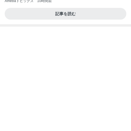
担任にいじめを報告したのが間違い
Amebaトピックス
18時間前
記事を読む
もうすぐやってくるお盆の季節
Amebaトピックス
13時間前