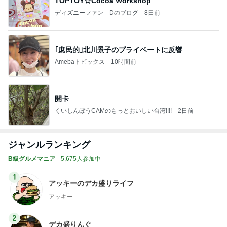
TOPTOY☆Cocoa Workshop
ディズニーファン Dのブログ
8日前
｢庶民的｣北川景子のプライベートに反響
Amebaトピックス
10時間前
開卡
くいしんぼうCAMのもっとおいしい台湾!!!!
2日前
ジャンルランキング
B級グルメマニア
5,675人参加中
1
アッキーのデカ盛りライフ
アッキー
2
デカ盛りんぐ