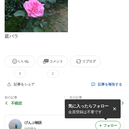
庭バラ
いいね
コメント
リブログ
5
2
記事を報告する
記事をシェア
前の記事
次の記事
不眠症
薬草観察会
気に入ったらフォロー
会員登録は不要です
げんぶ物語
フォロー
yutaka