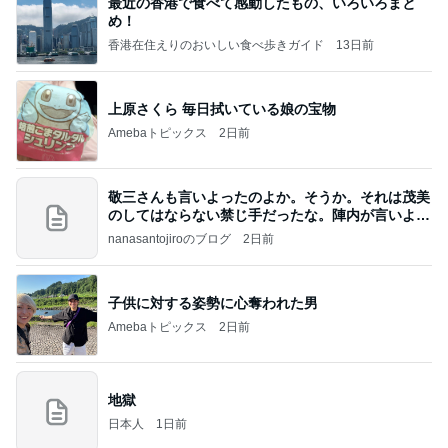
最近の香港で食べて感動したもの、いろいろまと
め！
香港在住えりのおいしい食べ歩きガイド
13日前
上原さくら 毎日拭いている娘の宝物
Amebaトピックス
2日前
敬三さんも言いよったのよか。そうか。それは茂美
のしてはならない禁じ手だったな。陣内が言いよる
のよ
nanasantojiroのブログ
2日前
子供に対する姿勢に心奪われた男
Amebaトピックス
2日前
地獄
日本人
1日前