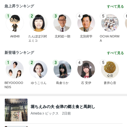
急上昇ランキング
すべて見る
1
2
3
4
5
AKB48
たんぽぽ川村
北村総一朗
北別府学
OCHA NORM
エミコ
A
新登場ランキング
すべて見る
1
2
3
4
5
BEYOOOOO
ゆうこりん
島倉りか
石 安伊
蒼井心音
NDS
堀ちえみの夫 会津の郷土食と馬刺し
Amebaトピックス
2日前