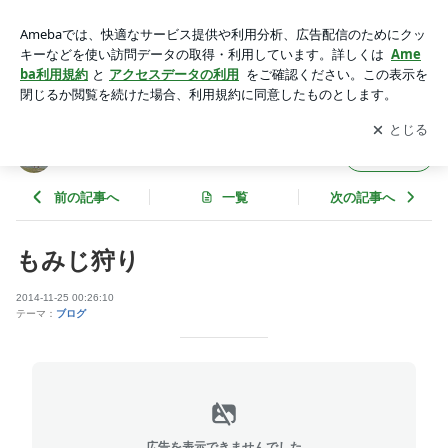
もみじ狩り | げんぶ物語
アプリをダウンロードして
ブログの更新通知
を受け取りまし
開く
ょう。
げんぶ物語
フォロー
前の記事へ
一覧
次の記事へ
もみじ狩り
2014-11-25 00:26:10
テーマ：
ブログ
広告を表示できませんでした