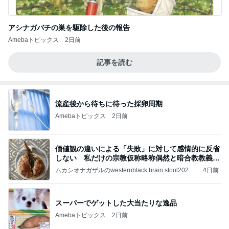
アシナガバチの巣を駆除した後の報告
Amebaトピックス
2日前
記事を読む
流産後から待ちに待った採卵周期
Amebaトピックス
2日前
価値観の違いによる「失敗」に対して感情的に反省
しない 私だけの宗教仮称略称偶然と暗合教教義候
補
ムカシオナガザルのwesternblack brain stool2024
4日前
年（令和6）11月25日以来減酒断煙再開ムカシオナ
ガザル
スーパーでゲットした大当たりな逸品
Amebaトピックス
2日前