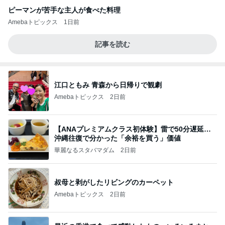
ピーマンが苦手な主人が食べた料理
Amebaトピックス
1日前
記事を読む
江口ともみ 青森から日帰りで観劇
Amebaトピックス
2日前
【ANAプレミアムクラス初体験】雷で50分遅延…
沖縄往復で分かった「余裕を買う」価値
華麗なるスタバマダム
2日前
叔母と剥がしたリビングのカーペット
Amebaトピックス
2日前