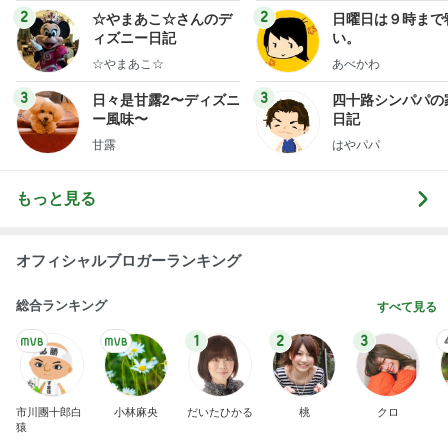
ログ
2
2
☆やまあこ☆さんのデ
日曜日は９時まで
ィズニー日記
い。
☆やまあこ☆
あべかわ
3
3
日々是甘露2〜ディズニ
四十路シンパパの
ー風味〜
日記
甘露
はやパパ
もっと見る
オフィシャルブロガーランキング
総合ランキング
すべて見る
1
2
3
市川團十郎白
小林麻央
だいたひかる
桃
クロ
猿