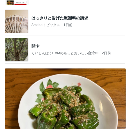
ba
はっきりと告げた慰謝料の請求
Amebaトピックス
1日前
開卡
くいしんぼうCAMのもっとおいしい台湾!!!!
2日前