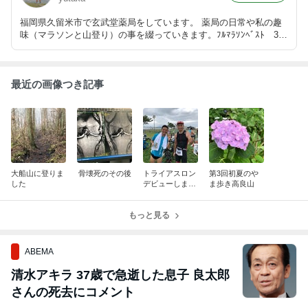
福岡県久留米市で玄武堂薬局をしています。 薬局の日常や私の趣
味（マラソンと山登り）の事を綴っていきます。ﾌﾙﾏﾗｿﾝﾍﾞｽﾄ 3時
間13分31秒 別府大分マラソン たまに健康の事やお気に入り商品
（漢方薬・若甦・レバコール・ミラグレーン・リスブラン）の事も
少しね。
最近の画像つき記事
大船山に登りま
骨壊死のその後
トライアスロン
第3回初夏のや
した
デビューしまし
ま歩き高良山
た
もっと見る
ABEMA
清水アキラ 37歳で急逝した息子 良太郎
さんの死去にコメント