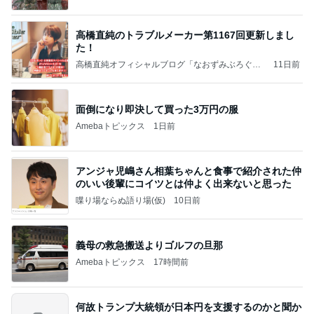
高橋直純のトラブルメーカー第1167回更新しまし
た！
高橋直純オフィシャルブログ「なおずみぶろぐ」
11日前
Powered by Ameba
面倒になり即決して買った3万円の服
Amebaトピックス
1日前
アンジャ児嶋さん相葉ちゃんと食事で紹介された仲
のいい後輩にコイツとは仲よく出来ないと思った
喋り場ならぬ語り場(仮)
10日前
義母の救急搬送よりゴルフの旦那
Amebaトピックス
17時間前
何故トランプ大統領が日本円を支援するのかと聞か