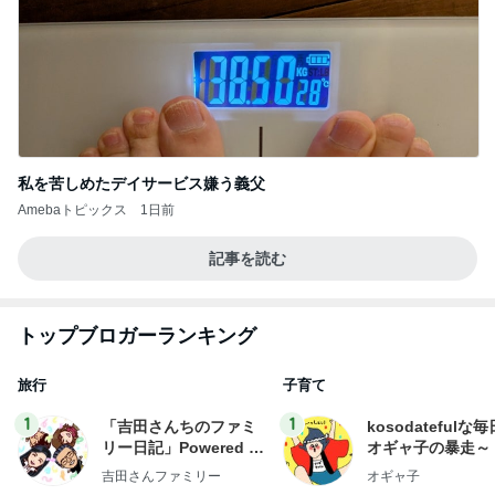
私を苦しめたデイサービス嫌う義父
Amebaトピックス
1日前
記事を読む
トップブロガーランキング
旅行
子育て
1
1
「吉田さんちのファミ
kosodatefulな毎
リー日記」Powered b
オギャ子の暴走～
y Ameba 吉田さんファ
吉田さんファミリー
オギャ子
ミリーオフィシャルブ