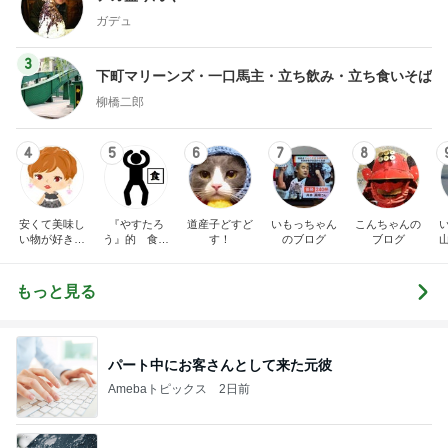
ガデュ
3
下町マリーンズ・一口馬主・立ち飲み・立ち食いそば
柳橋二郎
4
5
6
7
8
安くて美味し
『やすたろ
道産子どすど
いもっちゃん
こんちゃんの
い物が好き☆
う』的 食の
す！
のブログ
ブログ
彡
備忘録
もっと見る
パート中にお客さんとして来た元彼
Amebaトピックス
2日前