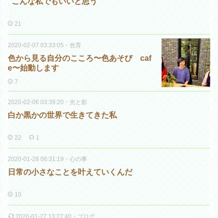
”こんな私でもいいと思う”
21
2020-02-07 03:33:05
・
色育
色から見る自分のこころ〜色あそび caf
e〜始動します
7
2020-02-06 03:39:20
・
光と影
白か黒かの世界で生きてきた私
22
1
2020-01-28 06:31:19
・
心の事
日常の小さなことを叶えていくんだ
10
2020-01-27 13:27:40
・
ブログ