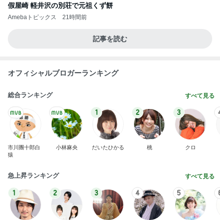
假屋崎 軽井沢の別荘で元祖くず餅
Amebaトピックス
21時間前
記事を読む
オフィシャルブロガーランキング
総合ランキング
すべて見る
1
2
3
市川團十郎白
小林麻央
だいたひかる
桃
クロ
猿
急上昇ランキング
すべて見る
1
2
3
4
5