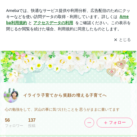
イライラ子育てから笑顔の増える子育てへ
アプリをダウンロードして
ブログの更新通知
を受け取りまし
開く
ょう。
イライラ子育てから笑顔の増える子育てへ
心の勉強をして、沢山の事に気づけたことを 思うがままに書いてます
56
137
フォロー
フォロワー
投稿