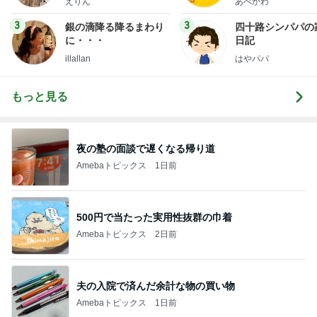
えりん
あべかわ
3
3
銀の滴降る降るまわり
四十路シンパパの
に・・・
日記
illallan
はやパパ
もっと見る
夜の塾の面談で遅くなる帰り道
Amebaトピックス
1日前
500円で当たった実用性抜群の巾着
Amebaトピックス
2日前
夫の入院で済んだ余計な物の買い物
Amebaトピックス
1日前