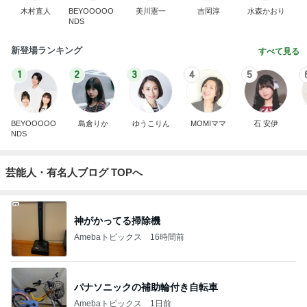
木村直人
BEYOOOOO
美川憲一
吉岡淳
水森かおり
NDS
新登場ランキング
すべて見る
1
2
3
4
5
BEYOOOOO
島倉りか
ゆうこりん
MOMIママ
石 安伊
NDS
芸能人・有名人ブログ TOPへ
神がかってる掃除機
Amebaトピックス
16時間前
パナソニックの補助輪付き自転車
Amebaトピックス
1日前