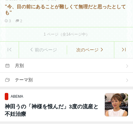
”今、目の前にあることが難しくて無理だと思ったとして
も”
3
2
1
ページ（全
14
ページ中）
前のページ
次のページ
月別
テーマ別
ABEMA
神田うの「神様を恨んだ」3度の流産と
不妊治療