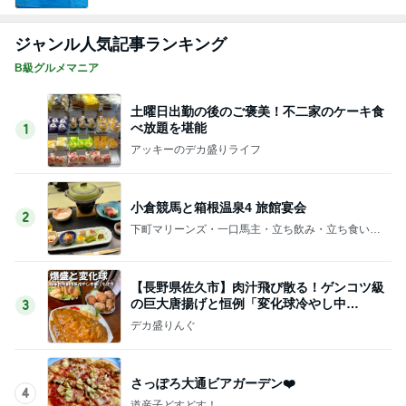
ジャンル人気記事ランキング
B級グルメマニア
土曜日出勤の後のご褒美！不二家のケーキ食
べ放題を堪能
1
アッキーのデカ盛りライフ
小倉競馬と箱根温泉4 旅館宴会
2
下町マリーンズ・一口馬主・立ち飲み・立ち食いそ
ば
【長野県佐久市】肉汁飛び散る！ゲンコツ級
の巨大唐揚げと恒例「変化球冷やし中
3
華」！！〜李紅蘭さん〜
デカ盛りんぐ
さっぽろ大通ビアガーデン❤️
4
道産子どすどす！