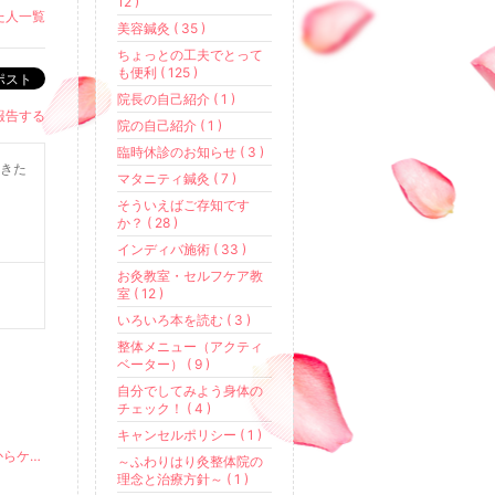
12 )
た人一覧
美容鍼灸 ( 35 )
ちょっとの工夫でとって
も便利 ( 125 )
ポスト
院長の自己紹介 ( 1 )
報告する
院の自己紹介 ( 1 )
臨時休診のお知らせ ( 3 )
きた
マタニティ鍼灸 ( 7 )
そういえばご存知です
か？ ( 28 )
インディバ施術 ( 33 )
お灸教室・セルフケア教
室 ( 12 )
いろいろ本を読む ( 3 )
整体メニュー（アクティ
ベーター） ( 9 )
自分でしてみよう身体の
チェック！ ( 4 )
キャンセルポリシー ( 1 )
肌のくすみが気になる時は、内臓の疲れかも。温かい飲み物で内側からケアを。
～ふわりはり灸整体院の
理念と治療方針～ ( 1 )