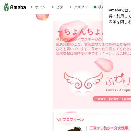
ホーム
ピグ
アメブロ
枝を曲げたアボカド
全然疲れが取れない…って感じている人は是非こちらを見てくだ
～ちょんちょんふわり
それぞれのライフステージの女性の身体のこと
鍼灸治療のこと、食養生やたまに私のこどもの
なども書いています。良かったら読んでくださ
読者登録は随時受付中です（＾＾）。お気軽に
プロフィール
三宮から徒歩５分女性専