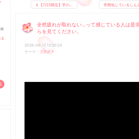
ゆ
【7/23限定】手の…
常態化しているしん
全然疲れが取れない…って感じている人は是
 南
らを見てください。
り
見る
2026-06-12 12:20:24
テーマ：
ブログ
る