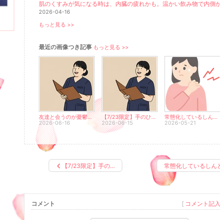
2026-04-16
もっと見る >>
最近の画像つき記事
もっと見る >>
友達と会うのが憂鬱？鏡を見てハッとしたら、美容鍼！
【7/23限定】手のひら3分でわかる体内ミネラル測定会
常態化しているしんどさから、羽の生えたような軽さのからだを取り戻しませんか？
2026-06-16
2026-06-15
2026-05-21
【7/23限定】手の…
常態化しているしん
コメント
[
コメント記