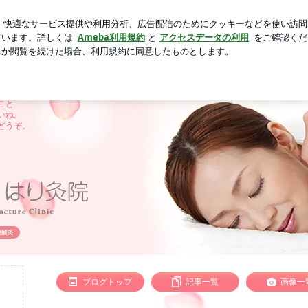
の新しい芽
芸能人ブログ
人気ブログ
新規登録
ログ
さい。 | ～ちょんちょんふわり～優しい刺激の鍼灸治療 ふ
～優しい刺激の鍼灸治療 ふわりはり
や
こと
いね。
どうぞ。
ブログトップ
記事一覧
画像一