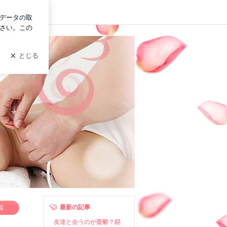
イン
わりはり灸院
灸院
最新の記事
覧
友達と会うのが憂鬱？鏡