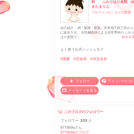
科 ふわりはり灸院 
きたまりん
プロフィール
｜
ピグの部屋
自己紹介：JR・阪神・阪急・市営地下鉄三宮から
に徒歩５分。 女性鍼灸師による女性専科の ふわ
はり灸院で...
続きを
よく使う公式ハッシュタグ
#憂鬱
#思春期
#体質改善
フォロー
アメンバーにな
メッセージを送る
このブログのフォロワー
フォロワー:
203
人
6719b9aさん
6719b9aのブログ