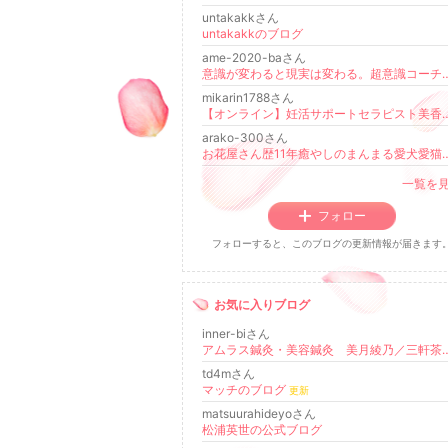
untakakkさん
untakakkのブログ
ame-2020-baさん
意識が変わると現実は変わる
mikarin1788さん
【オンライン】妊活サポートセラピスト美香｜オンライン妊娠力アップ講座（妊活
arako-300さん
お花屋さん歴11年癒やしのまんまる愛犬愛猫を作る幸せ時間そばに置いてほっこり癒
一覧を
フォロー
フォローすると、このブログの更新情報が届きます
お気に入りブログ
inner-biさん
アムラス鍼灸・美容鍼灸 美月綾乃／三軒茶屋・美容鍼・小顔矯正・アンチエ
td4mさん
マッチのブログ
更新
matsuurahideyoさん
松浦英世の公式ブログ