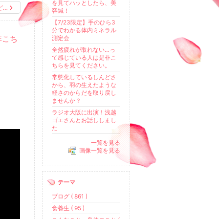
を見てハッとしたら、美
ど…
容鍼！
【7/23限定】手のひら3
分でわかる体内ミネラル
非こち
測定会
全然疲れが取れない…っ
て感じている人は是非こ
ちらを見てください。
常態化しているしんどさ
から、羽の生えたような
軽さのからだを取り戻し
ませんか？
ラジオ大阪に出演！浅越
ゴエさんとお話ししまし
た
一覧を見る
画像一覧を見る
テーマ
ブログ ( 861 )
食養生 ( 95 )