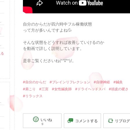
。超意識コーチング
自分のからだが四六時中フル稼働状態
って方が多いんですよね💦
講座）｜自身も不妊治療・流産を経験｜アメリカ×日本
そんな状態をどうすれば改善していけるのか
やされ笑顔になれる羊毛フェルトわたまる作家荒川わかこ
を動画で詳しく説明しています。
見る
是非ご覧くださいね(^▽^)/。
。
#自分のからだ
#ブレインリフレクション
#自律神経
#鍼灸
#肩こり
#三宮
#女性鍼灸師
#ドライヘッドスパ
#頭皮の硬さ
#リラックス
イジング・骨盤矯正・ダイエット・子宝鍼・不妊治療
いいね
リブログ
コメントする
9