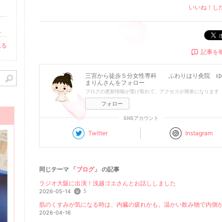
いいね！し
べて日常のなかにある」
更新
見る
記事を
三宮から徒歩５分女性専科 ふわりはり灸院 ゆ
まりん
さんをフォロー
ブログの更新情報が受け取れて、アクセスが簡単になります
フォロー
SNSアカウント
Twitter
Instagram
同じテーマ 「
ブログ
」 の記事
ラジオ大阪に出演！浅越ゴエさんとお話ししました
5
2026-05-14
2026-04-16