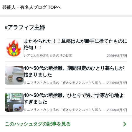
芸能人・有名人ブログ TOPへ
#
アラフィフ主婦
またやられた！！旦那はんが勝手に捨てたものに
絶句！！
レアな人生を歩む☆みのりの日常
2026年8月7日
40〜50代の断捨離。期間限定のひとり暮らしが
始まりました
ミニマリストみしぇるの「好きなモノとスッキリ暮ら
2026年8月7日
す」｜ 11年目の私が行き着いた究極の整え方
40〜50代の断捨離。ひとりで過ごす家が心地よ
すぎました
ミニマリストみしぇるの「好きなモノとスッキリ暮ら
2026年8月7日
す」｜ 11年目の私が行き着いた究極の整え方
このハッシュタグの記事を見る