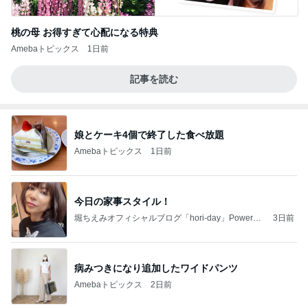
桃の母 お得すぎて心配になる特典
Amebaトピックス
1日前
記事を読む
娘とケーキ4個で終了した食べ放題
Amebaトピックス
1日前
今日の家事スタイル！
堀ちえみオフィシャルブログ「hori-day」Powered
3日前
by Ameba
病みつきになり追加したワイドパンツ
Amebaトピックス
2日前