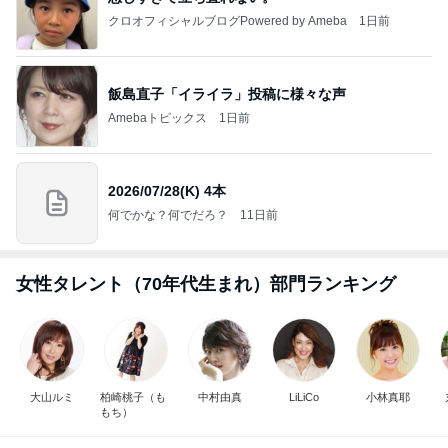
クロオフィシャルブログPowered by Ameba
1日前
飯島直子「イライラ」投稿に様々な声
Amebaトピックス
1日前
2026/07/28(K) 4本
何でかな？何でだろ？
11日前
女性タレント（70年代生まれ）部門ランキング
大山ルミ
柏崎桃子（も
中村由真
LiLiCo
小林真耶
もち）