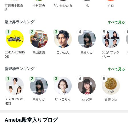
市川團十郎白
小林麻央
だいたひかる
桃
クロ
猿
急上昇ランキング
すべて見る
1
2
3
4
5
EBiDAN 39&Ki
高山善廣
こいたん
島倉りか
つばきファク
DS
トリー
新登場ランキング
すべて見る
1
2
3
4
5
BEYOOOOO
島倉りか
ゆうこりん
石 安伊
蒼井心音
NDS
Ameba殿堂入りブログ