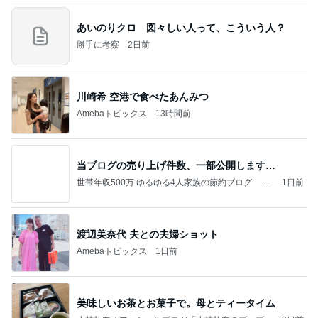
あいのりクロ 図々しい人って、こういう人？
勝手に考察
2日前
川崎希 空港で食べたあんみつ
Amebaトピックス
13時間前
当ブログの売り上げ件数、一部公開します…
世帯年収500万 ゆるゆる4人家族の節約ブログ 〜
1日前
ケチ旦那と金銭感覚マヒ嫁の日々〜
渡辺美奈代 夫との夫婦ショット
Amebaトピックス
1日前
美味しいお茶とお菓子で。母とティータイム