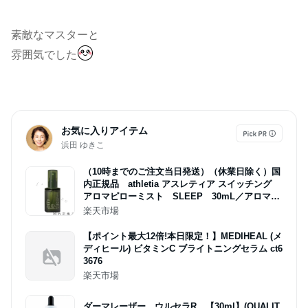
素敵なマスターと
雰囲気でした
お気に入りアイテム
浜田 ゆきこ
（10時までのご注文当日発送）（休業日除く）国
内正規品 athletia アスレティア スイッチング
アロマピローミスト SLEEP 30mL／アロマピ
ローミスト
楽天市場
【ポイント最大12倍!本日限定！】MEDIHEAL (メ
ディヒール) ビタミンC ブライトニングセラム ct6
3676
楽天市場
ダーマレーザー ウルセラR 【30ml】(QUALIT