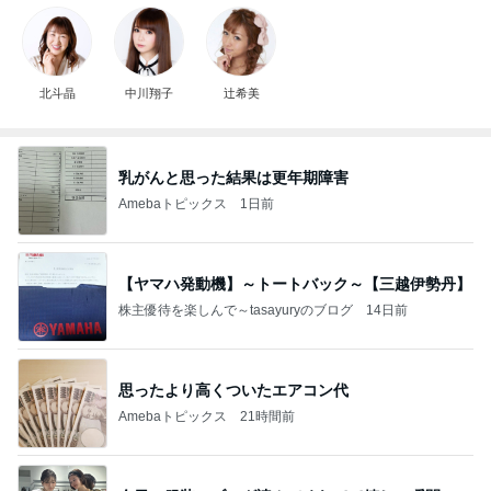
北斗晶
中川翔子
辻希美
乳がんと思った結果は更年期障害
Amebaトピックス
1日前
【ヤマハ発動機】～トートバック～【三越伊勢丹】
株主優待を楽しんで～tasayuryのブログ
14日前
思ったより高くついたエアコン代
Amebaトピックス
21時間前