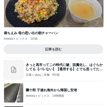
堀ちえみ 母の思い出の朝チャーハン
Amebaトピックス
1日前
記事を読む
きっと高市ってこの時代に嘘、誤魔化し、はぐらか
しても【バレない】【通用する】とでも思ってたん
だろ
広報 いぬねこ本舗
9日前
團十郎 子連れ海外から帰国し安堵
Amebaトピックス
14時間前