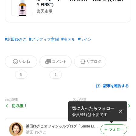
Y FIRST)
楽天市場
#
浜田ゆきこ
#
アラフィフ主婦
#
モデル
#
ワイン
いいね
コメント
リブログ
5
1
記事を報告する
前の記事
次の記事
初収穫！
夜ご飯！
気に入ったらフォロー
会員登録は不要です
浜田ゆきこオフィシャルブログ「Smile Life Story」Powered by Ameba
フォロー
浜田 ゆきこ