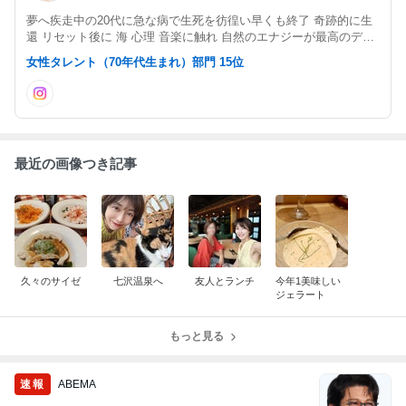
夢へ疾走中の20代に急な病で生死を彷徨い早くも終了 奇跡的に生
還 リセット後に 海 心理 音楽に触れ 自然のエナジーが最高のデト
ックスになる事を体いっぱい感じる モデル×薬膳ココロアドバイ
女性タレント（70年代生まれ）部門 15位
ザー×夢の回収中 50代からの飾らず慌てず自然体NaturalLifeををブ
ログで発信
最近の画像つき記事
久々のサイゼ
七沢温泉へ
友人とランチ
今年1美味しい
ジェラート
もっと見る
速報
ABEMA