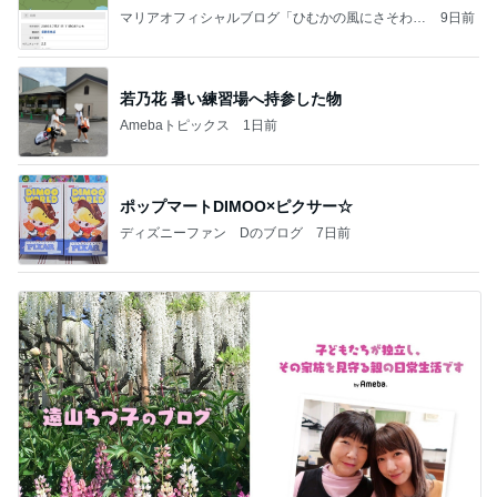
マリアオフィシャルブログ「ひむかの風にさそわれ
9日前
て」Powered by Ameba
若乃花 暑い練習場へ持参した物
Amebaトピックス
1日前
ポップマートDIMOO×ピクサー☆
ディズニーファン Dのブログ
7日前