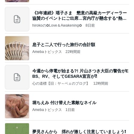
《3年連続》瑶子さま 懇意の高級カーディーラー
協賛のイベントにご出席…宮内庁が懸念する“熱心
すぎ
hirokoの✿Love＆Awakening✿
8日前
息子と二人で行った旅行の合計額
Amebaトピックス
22時間前
今週から停電が始まる?! 片山さつき大臣の警告がE
BS、RV、そしてGESARA宣言が⁈
心の道標【旧：ヤ～ベェのブログ】
12時間前
堀ちえみ 付け替えた素敵なネイル
Amebaトピックス
1日前
夢見さんから 揺れが激しく注意していましょう❗️