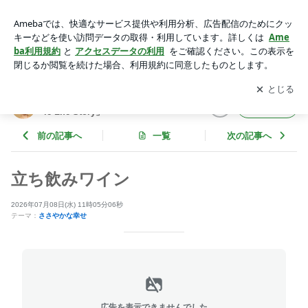
立ち飲みワイン | 浜田ゆきこオフィシャルブログ「Smile Life
Story」Powered by Ameba
アプリをダウンロードして
ブログの更新通知
を受け取りまし
開く
ょう。
浜田ゆきこオフィシャルブログ「Smi
フォロー
le Life Story」
前の記事へ
一覧
次の記事へ
立ち飲みワイン
2026年07月08日(水) 11時05分06秒
テーマ：
ささやかな幸せ
広告を表示できませんでした