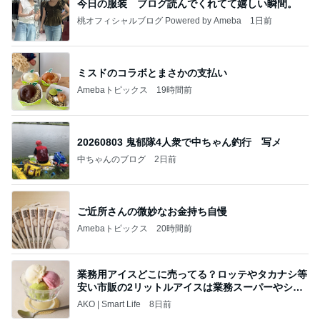
今日の服装 ブログ読んでくれてて嬉しい瞬間。
桃オフィシャルブログ Powered by Ameba
1日前
ミスドのコラボとまさかの支払い
Amebaトピックス
19時間前
20260803 鬼郁隊4人衆で中ちゃん釣行 写メ
中ちゃんのブログ
2日前
ご近所さんの微妙なお金持ち自慢
Amebaトピックス
20時間前
業務用アイスどこに売ってる？ロッテやタカナシ等
安い市販の2リットルアイスは業務スーパーやシャ
トレ
AKO | Smart Life
8日前