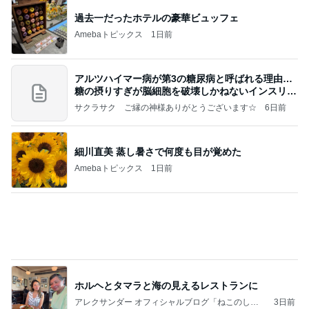
過去一だったホテルの豪華ビュッフェ
Amebaトピックス
1日前
アルツハイマー病が第3の糖尿病と呼ばれる理由…
糖の摂りすぎが脳細胞を破壊しかねないインスリン
の恐
サクラサク ご縁の神様ありがとうございます☆
6日前
細川直美 蒸し暑さで何度も目が覚めた
Amebaトピックス
1日前
ホルヘとタマラと海の見えるレストランに
アレクサンダー オフィシャルブログ「ねこのしっ
3日前