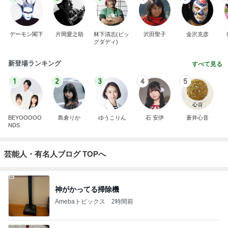
デーモン閣下
片岡愛之助
林下清志(ビッ
沢田聖子
金沢克彦
グダディ)
新登場ランキング
すべて見る
1
2
3
4
5
BEYOOOOO
島倉りか
ゆうこりん
石 安伊
蒼井心音
NDS
芸能人・有名人ブログ TOPへ
神がかってる掃除機
Amebaトピックス
2時間前