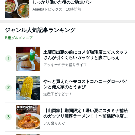
しっかり働いた後のご馳走パン
Amebaトピックス
10時間前
ジャンル人気記事ランキング
B級グルメマニア
土曜日出勤の前にコメダ珈琲店にてスタッフ
さんが引くくらいガッツリと腹ごしらえ
1
アッキーのデカ盛りライフ
やっと買えた〜❤️コストコハニーグローパイ
ンと俺ん家のとうきび
2
道産子どすどす！
【山岡家】期間限定！暑い夏にスタミナ補給
のガッツリ濃厚ラーメン！！〜前橋野中店さ
3
ん〜
デカ盛りんぐ