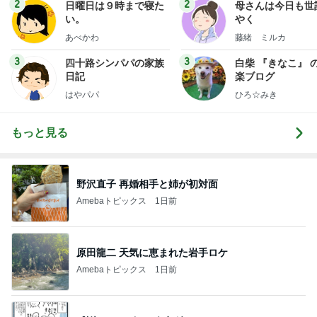
2
2
日曜日は９時まで寝た
母さんは今日も世
い。
やく
あべかわ
藤緒 ミルカ
3
3
四十路シンパパの家族
白柴 『きなこ』 
日記
楽ブログ
はやパパ
ひろ☆みき
もっと見る
野沢直子 再婚相手と姉が初対面
Amebaトピックス
1日前
原田龍二 天気に恵まれた岩手ロケ
Amebaトピックス
1日前