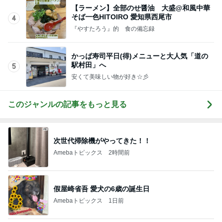
【ラーメン】全部のせ醤油 大盛@和風中華
そば一色HITOIRO 愛知県西尾市
4
『やすたろう』的 食の備忘録
かっぱ寿司平日(得)メニューと大人気「道の
駅村田」へ
5
安くて美味しい物が好き☆彡
このジャンルの記事をもっと見る
次世代掃除機がやってきた！！
Amebaトピックス
2時間前
假屋崎省吾 愛犬の6歳の誕生日
Amebaトピックス
1日前