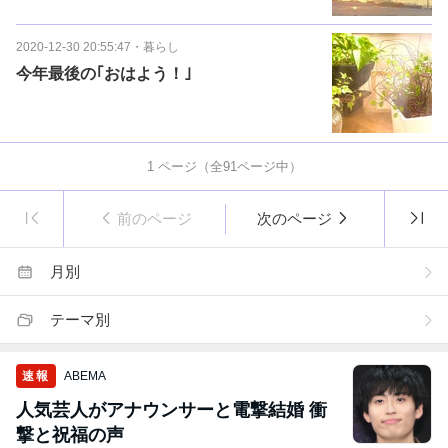
2020-12-30 20:55:47
・
暮らし
今年最後の｢おはよう！｣
1
ページ（全
91
ページ中）
前のページ
次のページ
月別
テーマ別
速報
ABEMA
人気芸人がアナウンサーと電撃結婚 衝
撃と祝福の声