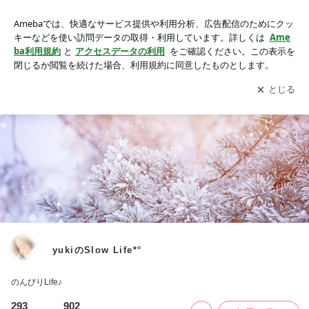
yukiのSlow Life*°
アプリをダウンロードして
ブログの更新通知
を受け取りまし
開く
ょう。
yukiのSlow Life*°
のんびりLife♪
293
902