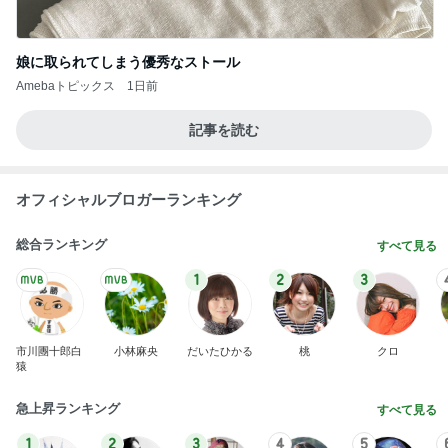
娘に取られてしまう優秀なストール
Amebaトピックス
1日前
記事を読む
オフィシャルブロガーランキング
総合ランキング
すべて見る
1
2
3
市川團十郎白
小林麻央
だいたひかる
桃
クロ
猿
急上昇ランキング
すべて見る
1
2
3
4
5