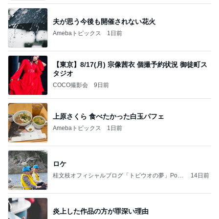
夫が思う今後も開催されない花火
Amebaトピックス
1日前
【東京】8/17(月) 宗像茜衣 個撮予約状況 御徒町ス
タジオ
COCO撮影会
9日前
上原さくら 食べたかった白玉パフェ
Amebaトピックス
1日前
ロケ
桂文枝オフィシャルブログ「トビウオの夢」Pow
14日前
ered by Ameba
炎上した作品の方が罪深い理由