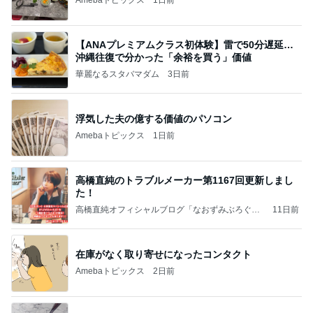
Amebaトピックス
1日前
【ANAプレミアムクラス初体験】雷で50分遅延…
沖縄往復で分かった「余裕を買う」価値
華麗なるスタバマダム
3日前
浮気した夫の億する価値のパソコン
Amebaトピックス
1日前
高橋直純のトラブルメーカー第1167回更新しまし
た！
高橋直純オフィシャルブログ「なおずみぶろぐ」
11日前
Powered by Ameba
在庫がなく取り寄せになったコンタクト
Amebaトピックス
2日前