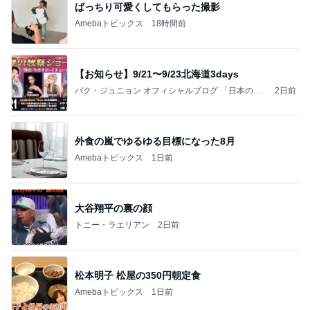
ばっちり可愛くしてもらった撮影
Amebaトピックス
18時間前
【お知らせ】9/21〜9/23北海道3days
パク・ジュニョン オフィシャルブログ 「日本の
2日前
心」 powered by Ameba
外食の嵐でゆるゆる目標になった8月
Amebaトピックス
1日前
大谷翔平の裏の顔
トニー・ラエリアン
2日前
松本明子 松屋の350円朝定食
Amebaトピックス
1日前