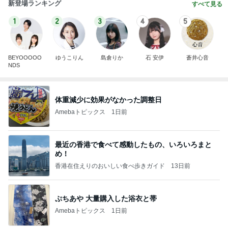
新登場ランキング
すべて見る
1
2
3
4
5
BEYOOOOO
ゆうこりん
島倉りか
石 安伊
蒼井心音
NDS
体重減少に効果がなかった調整日
Amebaトピックス
1日前
最近の香港で食べて感動したもの、いろいろまと
め！
香港在住えりのおいしい食べ歩きガイド
13日前
ぷちあや 大量購入した浴衣と帯
Amebaトピックス
1日前