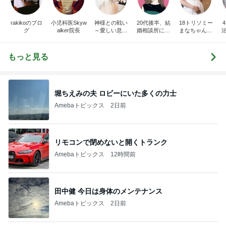
rakikoのブロ
小児科医Skyw
神様との戦い
20代後半、結
18トリソミー
4
グ
alker院長
～愛しい息子
婚相談所に入
まなちゃんマ
をもう一度～
り半年で医師
マの育児奮闘
と結婚。その
日記
後の話
もっと見る
堀ちえみの夫 ロビーにいた多くの力士
Amebaトピックス
2日前
リモコンで閉めないと開くトランク
Amebaトピックス
12時間前
田中健 今日は身体のメンテナンス
Amebaトピックス
2日前