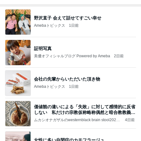
野沢直子 会えて話せてすごい幸せ
Amebaトピックス
1日前
証明写真
美優オフィシャルブログ Powered by Ameba
2日前
会社の先輩からいただいた頂き物
Amebaトピックス
1日前
価値観の違いによる「失敗」に対して感情的に反省
しない 私だけの宗教仮称略称偶然と暗合教教義候
補
ムカシオナガザルのwesternblack brain stool2024
4日前
年（令和6）11月25日以来減酒断煙再開ムカシオナ
ガザル
女性に多い自閉症のカモフラージュ