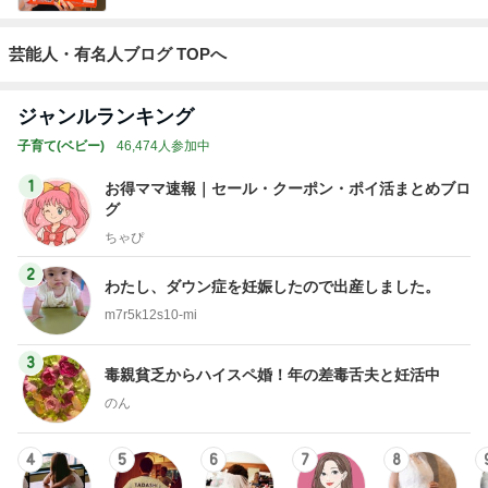
芸能人・有名人ブログ TOPへ
ジャンルランキング
子育て(ベビー)
46,474人参加中
1
お得ママ速報｜セール・クーポン・ポイ活まとめブロ
グ
ちゃぴ
2
わたし、ダウン症を妊娠したので出産しました。
m7r5k12s10-mi
3
毒親貧乏からハイスペ婚！年の差毒舌夫と妊活中
のん
4
5
6
7
8