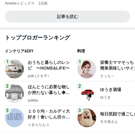
Amebaトピックス
1日前
記事を読む
トップブロガーランキング
インテリア&DIY
料理
1
1
おうちと暮らしのレシ
栄養士ママそっち
ピ 〜HOME&LIFE〜
簡単美味しいサイ
献立
yuki (ドキ子）
そっち～
2
2
ほんとうに必要な物し
ゆうき酒場
か持たない暮らし◆Ke
ゆうき
ep Life Simple◆〜イ
yukiko
ンテリアのきろく〜
3
3
１００均・カルディ大
毎日笑顔で過ごし
好き！食いしん坊☆き
モモ母さん
らりん☆のブログ
☆きらりん☆