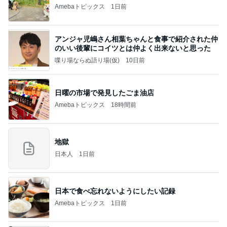
Amebaトピックス
1日前
アンジャ児嶋さん相葉ちゃんと食事で紹介された仲
のいい後輩にコイツとは仲よく出来ないと思った
喋り場ならぬ語り場(仮)
10日前
日曜の市場で発見したごま油店
Amebaトピックス
18時間前
地獄
日本人
1日前
日本で食べ忘れないようにしたい記録
Amebaトピックス
1日前