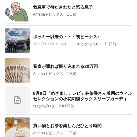
救急車で待たされたと怒る息子
Amebaトピックス
1日前
ポッキー以来の・・・初ビーナス♪
ＳＲ♡ＬＯＶＥＲの・・・キックでＧＯ♪
11日前
審査が通れば振り込まれる20万円
Amebaトピックス
1日前
8月6日「めざましテレビ」林佑香さん着用のウィル
セレクションの小花刺繍タックスリーブカーディガ
ン
れなのブログ
23時間前
買い物とお茶を楽しんだひとり時間
Amebaトピックス
1日前