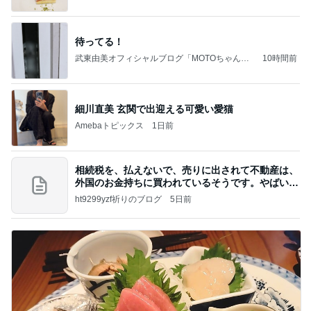
待ってる！
武東由美オフィシャルブログ「MOTOちゃんと
10時間前
のはっぴぃな毎日」Powered by Ameba
細川直美 玄関で出迎える可愛い愛猫
Amebaトピックス
1日前
相続税を、払えないで、売りに出されて不動産は、
外国のお金持ちに買われているそうです。やばいで
すよ
ht9299yzf祈りのブログ
5日前