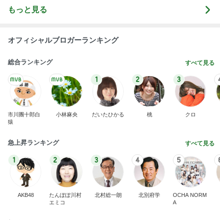
もっと見る
オフィシャルブロガーランキング
総合ランキング
すべて見る
1
2
3
市川團十郎白
小林麻央
だいたひかる
桃
クロ
猿
急上昇ランキング
すべて見る
1
2
3
4
5
AKB48
たんぽぽ川村
北村総一朗
北別府学
OCHA NORM
エミコ
A