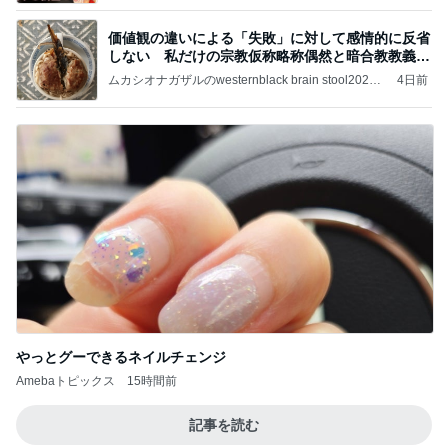
価値観の違いによる「失敗」に対して感情的に反省
しない 私だけの宗教仮称略称偶然と暗合教教義候
補
ムカシオナガザルのwesternblack brain stool2024
4日前
年（令和6）11月25日以来減酒断煙再開ムカシオナ
ガザル
やっとグーできるネイルチェンジ
Amebaトピックス
15時間前
記事を読む