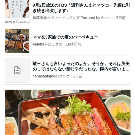
8月2日放送のTBS「週刊さんまとマツコ」先週に引
き続き出演します♪
植草美幸オフィシャルブログ Powered by Ameba
5日前
ママ友3家族での夏のバーベキュー
Amebaトピックス
18時間前
敬三さんも言いよったのよか。そうか。それは茂美
のしてはならない禁じ手だったな。陣内が言いよる
のよ
nanasantojiroのブログ
3日前