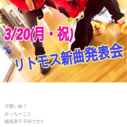
可愛い妹？
みっちーこと
桶屋美千子IRです‼︎