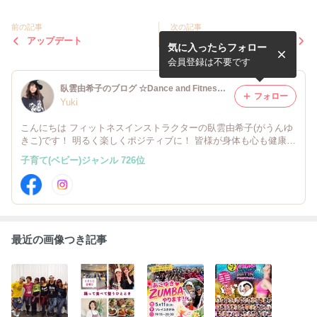
前の記事
次の記事
アップデート
気づけば…
気に入ったらフォロー
会員登録は不要です
臥雲由希子のブログ ☆Dance and Fitness ☆
フォロー
Yuki
こんにちは フィットネスインストラクターの臥雲由希子(がうんゆ
きこ)です！ 明るく楽しくポジティブに！ 皆様が身体も心も健康的
に過ごせるお手伝いが できたら嬉しいです(^^)
子育て(ベビー)ジャンル 726位
最近の画像つき記事