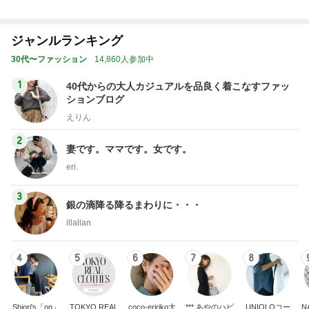
ジャンルランキング
30代〜ファッション
14,860人参加中
1
40代からの大人カジュアルを品良く着こなすファッ
ションブログ
えりん
2
妻です。ママです。女です。
eri.
3
銀の滴降る降るまわりに・・・
illallan
4
5
6
7
8
Shiori's「on」
TOKYO REAL
coco-eririko大
*** あやのハピ
UNIQLOコー
N