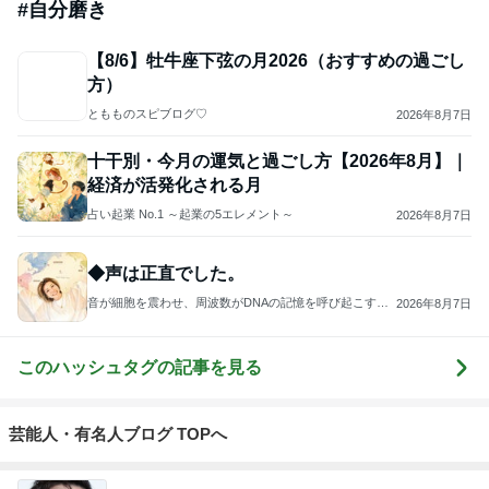
#
自分磨き
【8/6】牡牛座下弦の月2026（おすすめの過ごし
方）
ともものスピブログ♡
2026年8月7日
十干別・今月の運気と過ごし方【2026年8月】｜
経済が活発化される月
占い起業 No.1 ～起業の5エレメント～
2026年8月7日
◆声は正直でした。
音が細胞を震わせ、周波数がDNAの記憶を呼び起こす──
2026年8月7日
そのとき、細胞の奥に宿る“本来の私”が静かに目覚め、未
来がそっと動き出す
このハッシュタグの記事を見る
芸能人・有名人ブログ TOPへ