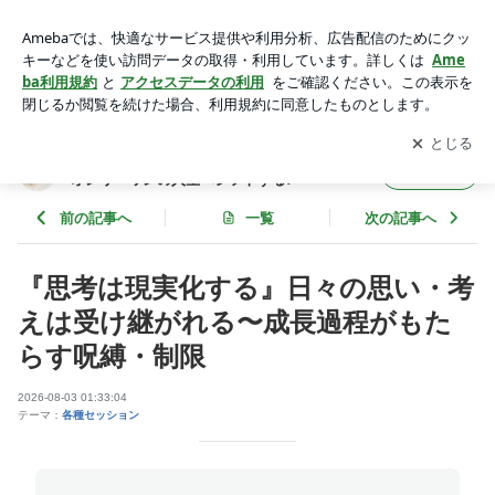
『思考は現実化する』日々の思い・考えは受け継がれる〜成長
過程がもたらす呪縛・制限 | 真実の愛❤️内なる美、自分にしか
アプリをダウンロードして
ブログの更新通知
を受け取りまし
開く
成しえないオンリーワンの人生へシフトする♪
ょう。
真実の愛❤️内なる美、自分にしか成しえない
フォロー
オンリーワンの人生へシフトする♪
前の記事へ
一覧
次の記事へ
『思考は現実化する』日々の思い・考
えは受け継がれる〜成長過程がもた
らす呪縛・制限
2026-08-03 01:33:04
テーマ：
各種セッション