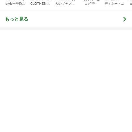
style〜干物女
CLOTHES 大
人のプチプラ
ログ ***
ディネート日
の成長記〜
人世代のリア
mixコーデ
記
ルクローズ
もっと見る