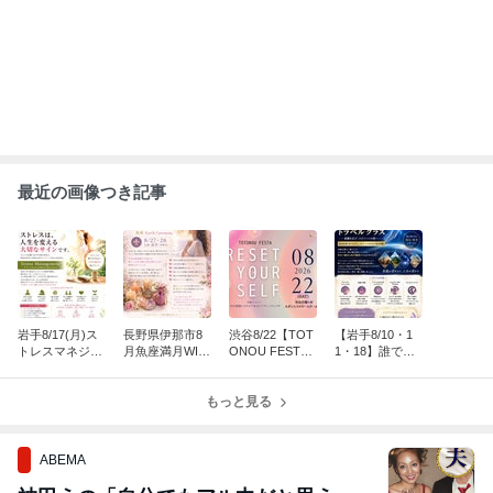
最近の画像つき記事
岩手8/17(月)ス
長野県伊那市8
渋谷8/22【TOT
【岩手8/10・1
トレスマネジメ
月魚座満月WIC
ONOU FESTA
1・18】誰でも
ント〜ストレス
CAラブマジッ
(ととのうフェ
受講できる！肉
は人生を変える
ク❤️Earth Cere
スタ)】
体を離れるアー
サイン〜
mony
もっと見る
ト『アストラル
トラベル』
ABEMA