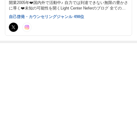
開業2005年❤️国内外で活動中♪ 自力では到達できない無限の豊かさ
に導く❤️未知の可能性を開くLight Center Neferのブログ 全ての人
類が持つ奇跡を起こす力、不可能を可能性する真の自己を復活しま
自己啓発・カウンセリングジャンル 498位
しょう！