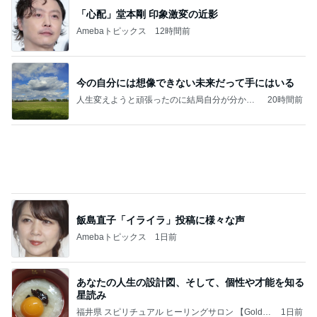
「心配」堂本剛 印象激変の近影
Amebaトピックス
12時間前
今の自分には想像できない未来だって手にはいる
人生変えようと頑張ったのに結局自分が分から
20時間前
なくなってしまった女性がワタシを取り戻す
《トータルリッチメソッド》
飯島直子「イライラ」投稿に様々な声
Amebaトピックス
1日前
あなたの人生の設計図、そして、個性や才能を知る
星読み︎
福井県 スピリチュアル ヒーリングサロン 【Golden
1日前
Apple】（ゴールデンアップル）☆Yuri☆のブログ