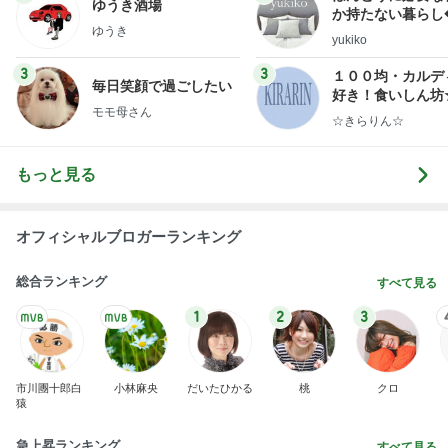
か持たない暮らし
ゆうき
ep Life Simple
yukiko
ンテリアのきろく
3
3
１００均・カルデ
毎日笑顔で過ごしたい
好き！食いしん坊
モモ母さん
らりん☆のブログ
☆きらりん☆
もっと見る
オフィシャルブロガーランキング
総合ランキング
すべて見る
1
2
3
市川團十郎白
小林麻央
だいたひかる
桃
クロ
猿
急上昇ランキング
すべて見る