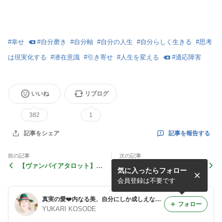
#
幸せ
#
自分磨き
#
自分軸
#
自分の人生
#
自分らしく生きる
#
思考
は現実化する
#
潜在意識
#
引き寄せ
#
人生を変える
#
適応障害
いいね
リブログ
382
1
記事を報告する
記事をシェア
前の記事
次の記事
【ヴァンパイアタロット】恋
【ラープロテクション】土地
気に入ったらフォロー
愛・仕事、情熱的な人生にす
や空間・人の感情が放つ邪
る♪
気、ネガティヴな波動から自
会員登録は不要です
分を守る危機管理
真実の愛❤️内なる美、自分にしか成しえないオンリーワンの人生へシフトする♪
フォロー
YUKARI KOSODE