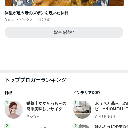
体型が違う母のズボンを履いた休日
Amebaトピックス
11時間前
記事を読む
トップブロガーランキング
料理
インテリア&DIY
1
1
栄養士ママそっち～の
おうちと暮らしの
簡単美味しいサイクル
ピ 〜HOME&LI
献立
そっち～
yuki (ドキ子）
2
2
ほんとうに必要な
ゆうき酒場