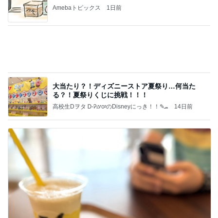
Amebaトピックス
1日前
日東駒専や産近甲龍は英語よりも国語の攻略が重視
される、のかもしれない。
Bank of Dreamの公営競技はどこへ行く
11日前
超厚切りで甘い新玉ねぎバーガー
Amebaトピックス
2日前
【秩父鉄道】８/２～１１/３０開催 ガリガリ君が
秩父鉄道に遊びにやってくる！のご紹介です
秩父市議会議員 黒澤秀之 ブログ Powered by Ame
10日前
ba
薬丸裕英 番組で教えてもらった下駄
Amebaトピックス
23時間前