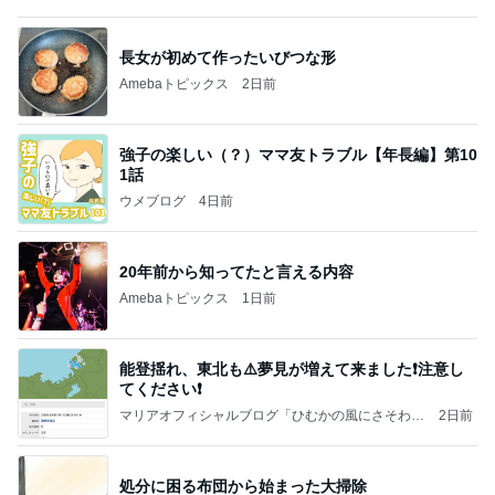
もっと早く来ればよかった島の銘菓
Amebaトピックス
21時間前
記事を読む
ウンザリする40℃近い日の暑さ
Amebaトピックス
15時間前
よし、タイ行こ
与儀大介
1日前
稼ぎが少なく両親の蓄えで生活