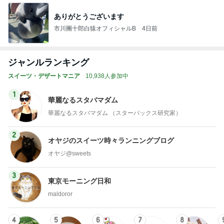
ありがとうございます
市川團十郎白猿オフィシャルB
4日前
ジャンルランキング
スイーツ・デザートマニア
10,938人参加中
1
華麗なるスタバマダム
華麗なるスタバマダム （スターバックス研究家）
2
オヤジのスイーツ時々ランニングブログ
オヤジ@sweets
3
東京モーニング日和
maldoror
4
5
6
7
8