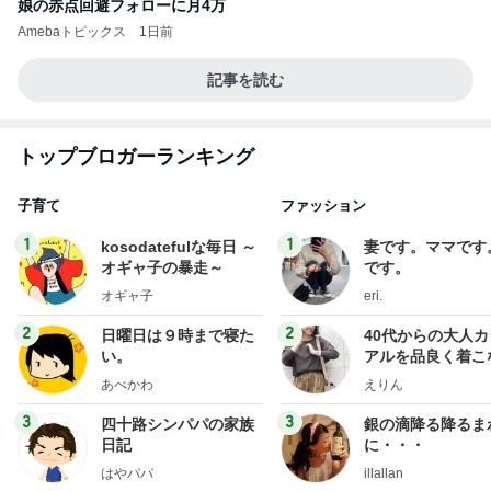
娘の赤点回避フォローに月4万
Amebaトピックス
1日前
記事を読む
トップブロガーランキング
子育て
ファッション
1
1
kosodatefulな毎日 ～
妻です。ママです
オギャ子の暴走～
です。
オギャ子
eri.
2
2
日曜日は９時まで寝た
40代からの大人
い。
アルを品良く着こ
ファッションブロ
あべかわ
えりん
3
3
四十路シンパパの家族
銀の滴降る降るま
日記
に・・・
はやパパ
illallan