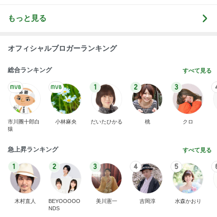
もっと見る
オフィシャルブロガーランキング
総合ランキング
すべて見る
1
2
3
市川團十郎白
小林麻央
だいたひかる
桃
クロ
猿
急上昇ランキング
すべて見る
1
2
3
4
5
木村直人
BEYOOOOO
美川憲一
吉岡淳
水森かおり
NDS