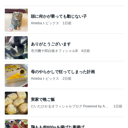
ありがとうございます
市川團十郎白猿オフィシャルB
4日前
母のやらかしで狂ってしまった計画
Amebaトピックス
2日前
実家で晩ご飯
だいたひかるオフィシャルブログ Powered by Ame
1日前
ba
鶏もも肉800gを揚げた唐揚げ
Amebaトピックス
2日前
わあ喉は‥