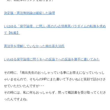
決定版・憲法無効論は破綻した論理
いはゆる「保守論壇」に問ふ ‹其の八›占領典憲パラダイムの転換を求め
て【転載】
憲法学を理解していなかった南出喜久治氏
いわゆる保守論壇に問う８への反論？への反論を勝手に書いてみた
その時に、｢南出先生のおっしゃっている事にお答えになっていらっし
ゃいませんので、そちらのHPにまた書いて下さいね｣と笑顔で話かけさ
せていただいたんですが･･･
その時には、私に何もおっしゃらず、黙って概説書を受け取ってくださ
ったんですよね。