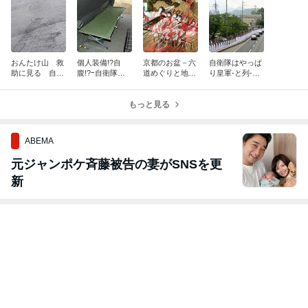
おんたけ山 救
個人装備!?自
京都のお盆－六
自衛隊はやっぱ
助に見る 自衛
腹!?ｰ自衛隊の
道めぐりと地獄
り皇軍-と列-の
隊さん装備
お話
絵図
話
もっと見る
ABEMA
元ジャンポケ斉藤被告の妻がSNSを更
新