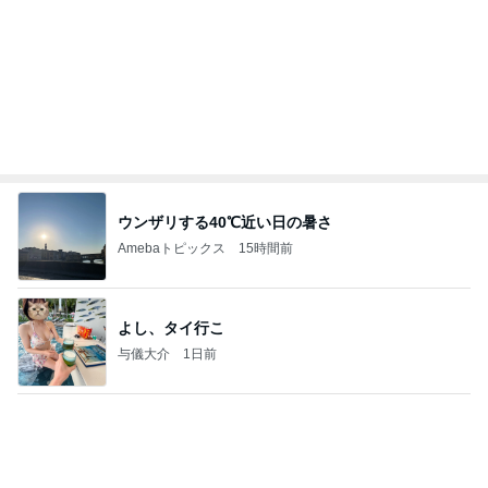
美奈代 結婚30周年に夫婦で答えた事
Amebaトピックス
1日前
良い氣分や妄想のワークを重ねても引き寄せが起き
ない理由
心のブレーキを外して引き寄せを加速させる方法：
4日前
引き寄せ研究所
予備も欲しいかわいいメッシュポーチ
Amebaトピックス
1日前
㊗️喜びを分け合える未来❣️”【この混沌の理由】”⽇
本も⾦融リセットの準備をしてます ””
あいすくりーむ『めるころ』
1時間前
長女に教えて貰った癒される香り