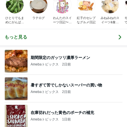
ひとりでもま
ラテログ
わんたのスイ
紅子のセレブ
みねみねのス
めにがんばる
ーツ日記〜小
なグルメ日記
イーツ&食パ
ブログ
さな幸せ♡コ
ンブログ❤️
ンビニスイー
ツ〜
もっと見る
期間限定のガッツリ濃厚ラーメン
Amebaトピックス
2日前
暑すぎて苦でしかないスーパーの買い物
Amebaトピックス
2日前
在庫切れだった黄色のポーチの補充
Amebaトピックス
1日前