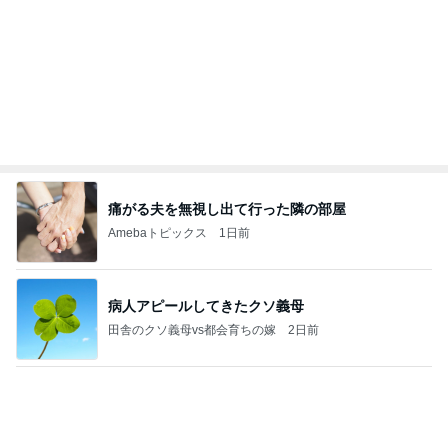
能登揺れ、東北も⚠️夢見が増えて来ました❗️注意し
てください❗️
マリアオフィシャルブログ「ひむかの風にさそわれ
2日前
て」Powered by Ameba
処分に困る布団から始まった大掃除
Amebaトピックス
1日前
大当たり？！ディズニーストア夏祭り…何当た
る？！夏祭りくじに挑戦！！！
高校生Dヲタ Ꭰ-ᎮꭵꭹꭴのDisneyにっき！！✎ܚ
14日前