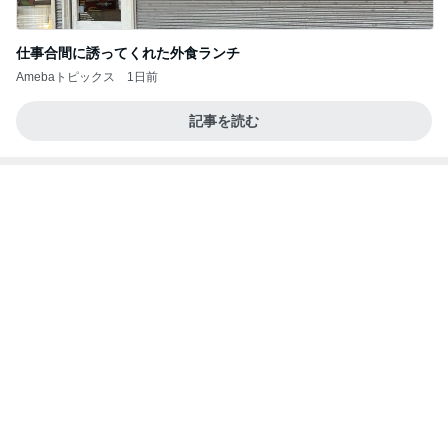
痛がる夫を無視し出て行った隣の部屋
Amebaトピックス
1日前
病人アピールしてきたクソ義母
田舎のクソ義母vs都会育ちの嫁
2日前
長女が初めて作ったいびつな形
Amebaトピックス
2日前
強子の楽しい（？）ママ友トラブル【年長編】第10
1話
ウメブログ
4日前
20年前から知ってたと言える内容
Amebaトピックス
1日前