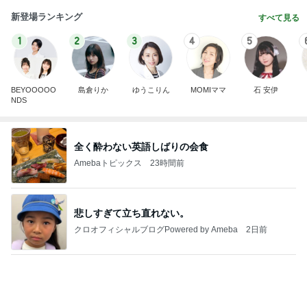
新登場ランキング
すべて見る
1
2
3
4
5
BEYOOOOO
島倉りか
ゆうこりん
MOMIママ
石 安伊
NDS
全く酔わない英語しばりの会食
Amebaトピックス
23時間前
悲しすぎて立ち直れない。
クロオフィシャルブログPowered by Ameba
2日前
頭に何かが乗っても動じない子
Amebaトピックス
1日前