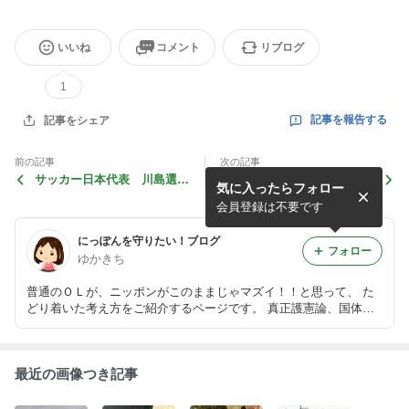
いいね
コメント
リブログ
1
記事を報告する
記事をシェア
前の記事
次の記事
サッカー日本代表 川島選手
いわゆる保守論壇に問う８へ
気に入ったらフォロー
のニュース
の反論？への反論を勝手に－
２印象操作の危険性
会員登録は不要です
にっぽんを守りたい！ブログ
フォロー
ゆかきち
普通のＯＬが、ニッポンがこのままじゃマズイ！！と思って、 た
どり着いた考え方をご紹介するページです。 真正護憲論、国体護
持総論を私なりに解釈・解説したものを掲載して参ります。
最近の画像つき記事