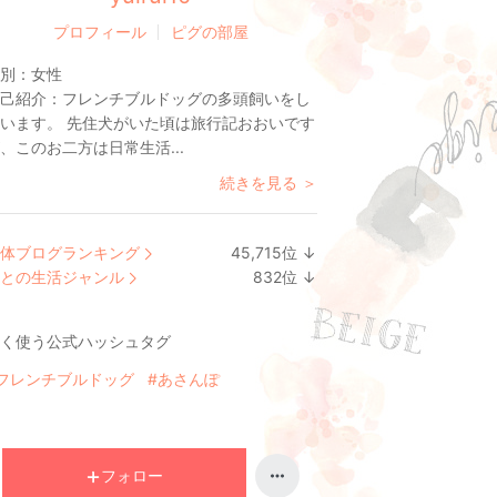
プロフィール
ピグの部屋
別：
女性
己紹介：
フレンチブルドッグの多頭飼いをし
います。 先住犬がいた頃は旅行記おおいです
、このお二方は日常生活...
続きを見る ＞
体ブログランキング
45,715
位
↓
ラ
との生活ジャンル
832
位
↓
ン
ラ
キ
ン
く使う公式ハッシュタグ
ン
キ
グ
ン
フレンチブルドッグ
#あさんぽ
下
グ
降
下
降
フォロー