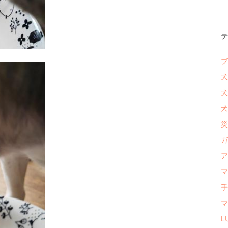
テ
ブ
犬
犬
犬
災
ガ
ア
マ
手
マ
L