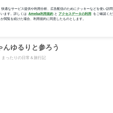
ットの停滞期
芸能人ブログ
人気ブログ
新規登録
ロ
ゃんゆるりと参ろう
、まったりの日常＆旅行記