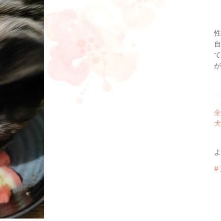
性
自
て
が
全
犬
よ
#