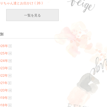
Ｕちゃん達とお出かけ ( 26 )
一覧を見る
別
026
年
開
025
年
く
開
024
年
く
開
023
年
く
開
022
年
く
開
021
年
く
開
020
年
く
開
019
年
く
開
018
年
く