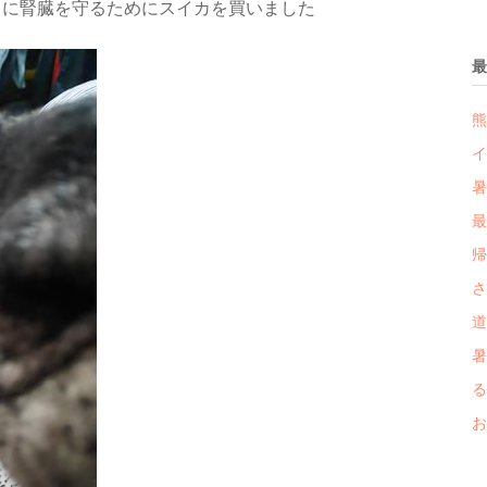
うに腎臓を守るためにスイカを買いました
最
熊
イ
暑
最
帰
さ
道
暑
る
お