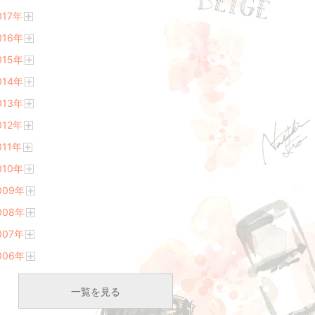
開
017
年
く
開
016
年
く
開
015
年
く
開
014
年
く
開
013
年
く
開
012
年
く
開
011
年
く
開
010
年
く
開
009
年
く
開
008
年
く
開
007
年
く
開
006
年
く
開
く
一覧を見る