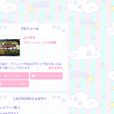
プロフィール
ふーママ
プロフィール
｜
ピグの部屋
己紹介：アメンバー申請は不可 リア知り合いのみ
定で細々としております
続きを見る
フォロー
アメンバーになる
メッセージを送る
このブログのフォロワー
ォロワー:
10
人
iyume325さん