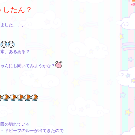
※
うしたん？
出ました、、、
？
検索、あるある？
ちゃんにも聞いてみようかな？
期限の切れている
シュドビーフのルーが出てきたので