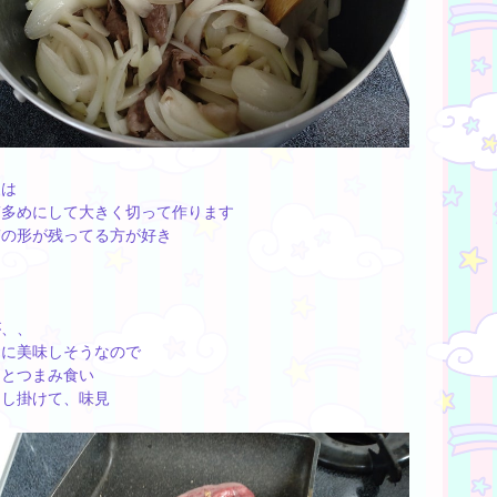
家は
ぎ多めにして大きく切って作ります
ぎの形が残ってる方が好き
が、、
りに美味しそうなので
っとつまみ食い
にし掛けて、味見