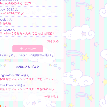
みゆめのゆめゆめ日記♡
k-ok1203さん
k-ok1203のブログ
apoolaさん
がおの種
eansdogさん
ロンチーくるみちゃんの でこっぱち日記＊
一覧を見る
フォロー
フォローすると、このブログの更新情報が届きます。
お気に入りブログ
ingokatori-officialさん
香取慎吾オフィシャルブログ「空想ファンテジー」Powered by Ameba
to-aiko-officialさん
佐藤藍子オフィシャルブログ「生き物の暮らし手帳」Powered by Ameba
一覧を見る
RSS