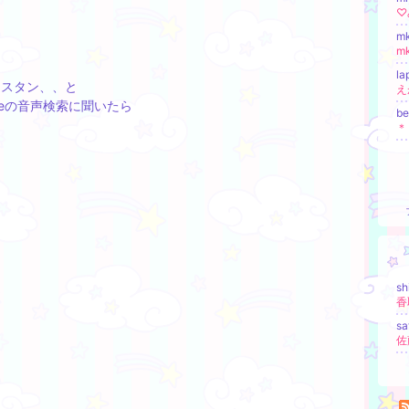
♡
m
m
l
フスタン、、と
え
gleの音声検索に聞いたら
b
＊
sh
sa