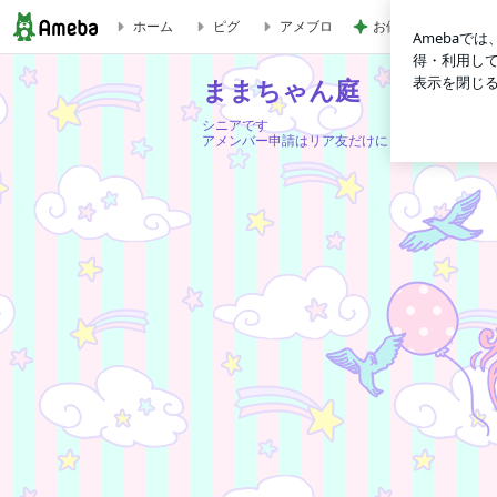
ホーム
ピグ
アメブロ
お値段以上で感動し
ハッシュドビーフにカザフスタン | ままちゃん庭
ままちゃん庭
シニアです
アメンバー申請はリア友だけにしています。