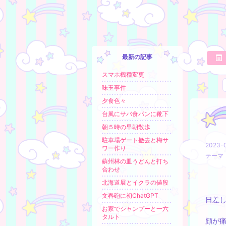
最新の記事
スマホ機種変更
味玉事件
夕食色々
台風にサバ食パンに靴下
朝５時の早朝散歩
駐車場ゲート撤去と梅サ
2023-0
ワー作り
テーマ
蘇州林の皿うどんと打ち
合わせ
北海道展とイクラの値段
文春砲に初ChatGPT
日差
お家でシャンプーと一六
タルト
顔が