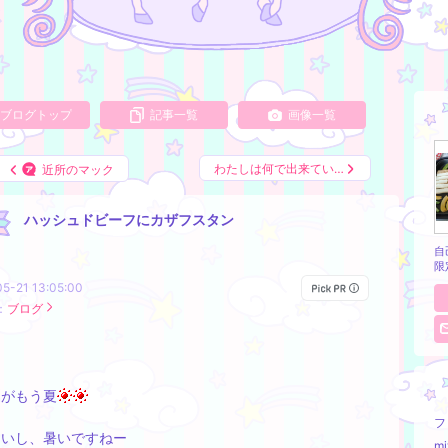
ブログトップ
記事一覧
画像一覧
わたしは何で出来てい…
近所のマック
ハッシュドビーフにカザフスタン
自
限
5-21 13:05:00
：
ブログ
しがもう夏
フ
痛いし、暑いですねー
m