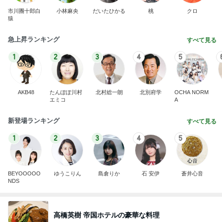
市川團十郎白
小林麻央
だいたひかる
桃
クロ
猿
急上昇ランキング
すべて見る
1
2
3
4
5
AKB48
たんぽぽ川村
北村総一朗
北別府学
OCHA NORM
エミコ
A
新登場ランキング
すべて見る
1
2
3
4
5
BEYOOOOO
ゆうこりん
島倉りか
石 安伊
蒼井心音
NDS
高橋英樹 帝国ホテルの豪華な料理