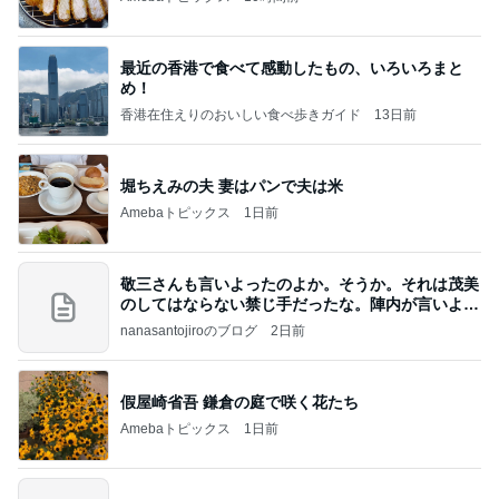
最近の香港で食べて感動したもの、いろいろまと
め！
香港在住えりのおいしい食べ歩きガイド
13日前
堀ちえみの夫 妻はパンで夫は米
Amebaトピックス
1日前
敬三さんも言いよったのよか。そうか。それは茂美
のしてはならない禁じ手だったな。陣内が言いよる
のよ
nanasantojiroのブログ
2日前
假屋崎省吾 鎌倉の庭で咲く花たち
Amebaトピックス
1日前