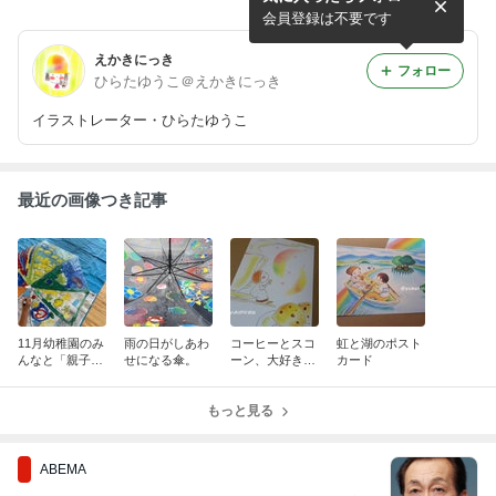
金津創作の森へ行ってきまし
会員登録は不要です
た。
えかきにっき
フォロー
ひらたゆうこ＠えかきにっき
イラストレーター・ひらたゆうこ
最近の画像つき記事
11月幼稚園のみ
雨の日がしあわ
コーヒーとスコ
虹と湖のポスト
んなと「親子で
せになる傘。
ーン、大好きな
カード
カラフルmyア
お店。
ンブレラ作り」
もっと見る
ABEMA