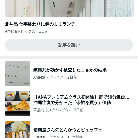
北斗晶 仕事終わりに鍋のままランチ
Amebaトピックス
1日前
記事を読む
鎮痛剤が効かず検査したまさかの結果
Amebaトピックス
2日前
【ANAプレミアムクラス初体験】雷で50分遅延…
沖縄往復で分かった「余裕を買う」価値
華麗なるスタバマダム
2日前
精肉屋さんのとんかつとビュッフェ
Amebaトピックス
10時間前