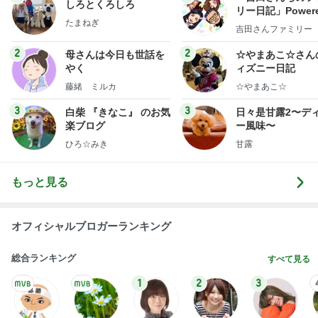
しろとくろしろ
リー日記」Powere
たまねぎ
y Ameba 吉田さ
吉田さんファミリー
ミリーオフィシャ
ログ
2
2
母さんは今日も世話を
☆やまあこ☆さん
やく
ィズニー日記
藤緒 ミルカ
☆やまあこ☆
3
3
白柴 『きなこ』 のお気
日々是甘露2〜デ
楽ブログ
ー風味〜
ひろ☆みき
甘露
もっと見る
オフィシャルブロガーランキング
総合ランキング
すべて見る
1
2
3