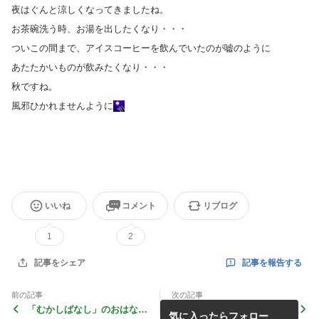
夜はぐんと涼しくなってきましたね。
お茶碗洗う時、お湯を出したくなり・・・
ついこの間まで、アイスコーヒーを飲んでいたのが嘘のように
あたたかいものが飲みたくなり・・・
秋ですね。
風邪ひかれませんように
いいね
コメント
リブログ
1
2
記事を報告する
記事をシェア
前の記事
次の記事
「むかしばなし」のおはな
ふくいの小さな手作り展vol
気に入ったらフォロー
し。
５ フライヤー完成＆昨日、