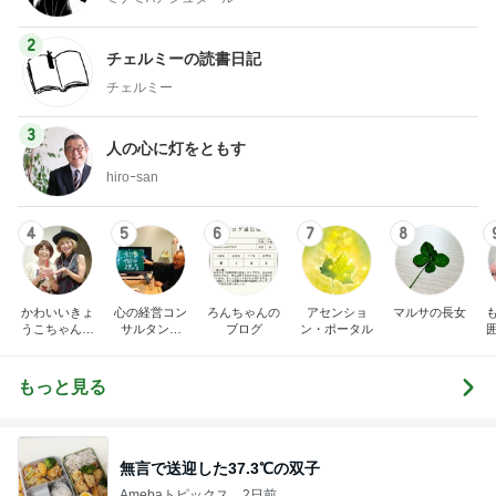
2
チェルミーの読書日記
チェルミー
3
人の心に灯をともす
hiroｰsan
4
5
6
7
8
かわいいきょ
心の経営コン
ろんちゃんの
アセンショ
マルサの長女
うこちゃんブ
サルタント
ブログ
ン・ポータル
ログ
（中小企業診
断士） 日本
の心（古典）
もっと見る
研究者 白倉
信司
無言で送迎した37.3℃の双子
Amebaトピックス
2日前