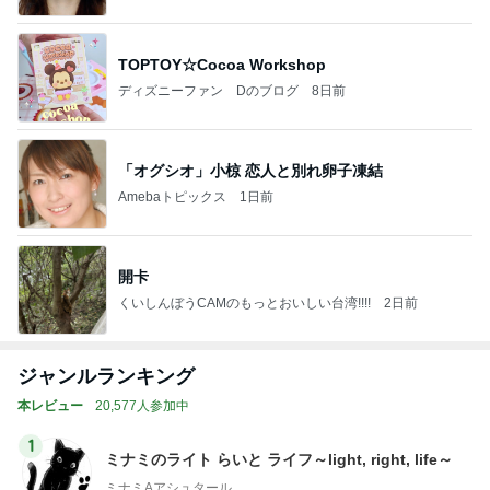
TOPTOY☆Cocoa Workshop
ディズニーファン Dのブログ
8日前
「オグシオ」小椋 恋人と別れ卵子凍結
Amebaトピックス
1日前
開卡
くいしんぼうCAMのもっとおいしい台湾!!!!
2日前
ジャンルランキング
本レビュー
20,577人参加中
1
ミナミのライト らいと ライフ～light, right, life～
ミナミAアシュタール