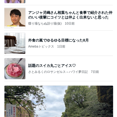
アンジャ児嶋さん相葉ちゃんと食事で紹介された仲
のいい後輩にコイツとは仲よく出来ないと思った
喋り場ならぬ語り場(仮)
10日前
外食の嵐でゆるゆる目標になった8月
Amebaトピックス
1日前
話題のスイカ丸ごとアイス♡
さとみるくのロサンゼルス⇔ハワイ夢日記
7日前