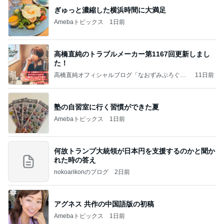
ぎゅっと濃縮した横浜時間に大満足
Amebaトピックス
1日前
高橋直純のトラブルメーカー第1167回更新しまし
た！
高橋直純オフィシャルブログ「なおずみぶろぐ」
11日前
Powered by Ameba
塾の自習室に行く習慣ができた夏
Amebaトピックス
1日前
何故トランプ大統領が日本円を支援するのかと聞か
れた時の答え
nokoarikonのブログ
2日前
アグネス 共作の中国語版の初稿
Amebaトピックス
1日前