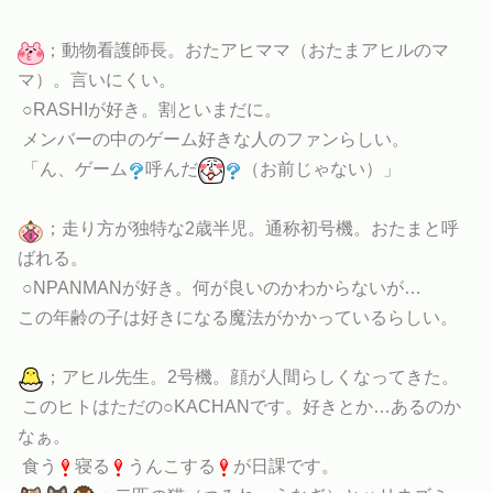
；動物看護師長。おたアヒママ（おたまアヒルのマ
マ）。言いにくい。
○RASHIが好き。割といまだに。
メンバーの中のゲーム好きな人のファンらしい。
「ん、ゲーム
呼んだ
（お前じゃない）」
；走り方が独特な2歳半児。通称初号機。おたまと呼
ばれる。
○NPANMANが好き。何が良いのかわからないが…
この年齢の子は好きになる魔法がかかっているらしい。
；アヒル先生。2号機。顔が人間らしくなってきた。
このヒトはただの○KACHANです。好きとか…あるのか
なぁ。
食う
寝る
うんこする
が日課です。