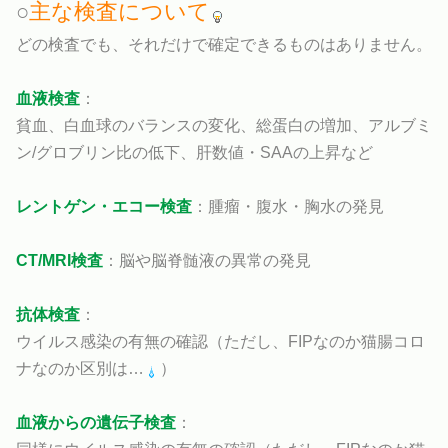
○
主な検査について
どの検査でも、それだけで確定できるものはありません。
血液検査
：
貧血、白血球のバランスの変化、総蛋白の増加、アルブミ
ン/グロブリン比の低下、肝数値・SAAの上昇など
レントゲン・エコー検査
：腫瘤・腹水・胸水の発見
CT/MRI検査
：脳や脳脊髄液の異常の発見
抗体検査
：
ウイルス感染の有無の確認（ただし、FIPなのか猫腸コロ
ナなのか区別は…
）
血液からの遺伝子検査
：