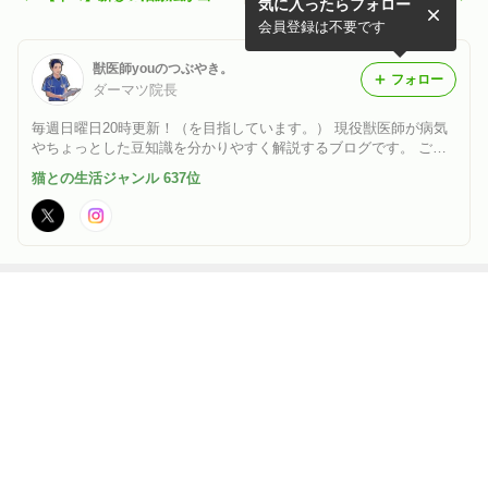
気に入ったらフォロー
きた？猫伝染性腹膜炎（FI
きた？猫伝染性腹膜炎（FI
P）とは③
P）とは①
会員登録は不要です
獣医師youのつぶやき。
フォロー
ダーマツ院長
毎週日曜日20時更新！（を目指しています。） 現役獣医師が病気
やちょっとした豆知識を分かりやすく解説するブログです。 ご興
味ある方は是非遊びに来てください♪
猫との生活ジャンル 637位