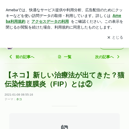
【ネコ】新しい治療法が出てきた？猫伝染性腹膜炎（FIP）と
は② | 獣医師youのつぶやき。
アプリをダウンロードして
ブログの更新通知
を受け取りまし
開く
ょう。
獣医師youのつぶやき。
フォロー
前の記事へ
一覧
次の記事へ
【ネコ】新しい治療法が出てきた？猫
伝染性腹膜炎（FIP）とは②
2021-01-08 08:55:16
テーマ：
ネコ