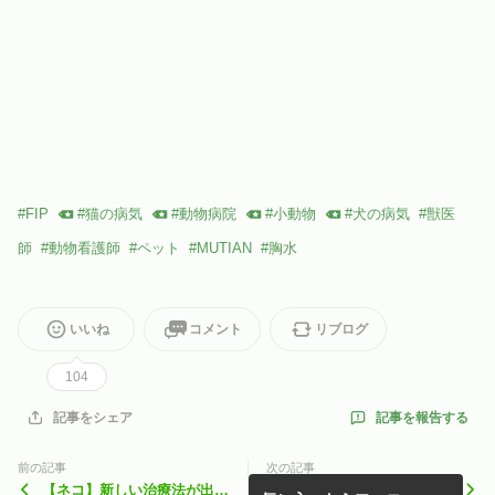
#
FIP
#
猫の病気
#
動物病院
#
小動物
#
犬の病気
#
獣医
師
#
動物看護師
#
ペット
#
MUTIAN
#
胸水
いいね
コメント
リブログ
104
記事を報告する
記事をシェア
前の記事
次の記事
【ネコ】新しい治療法が出て
【ネコ】新しい治療法が出て