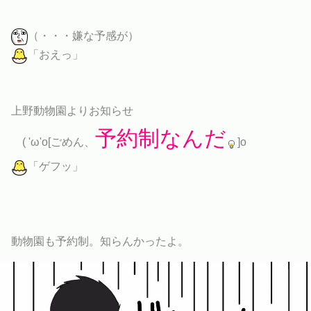
（・・・嫌な予感が）
「おえっ」
上野動物園よりお知らせ
予約制なんだ
( 'ω'o[ごめん、
]o
「ゲフッ」
動物園も予約制。知らんかったよ。