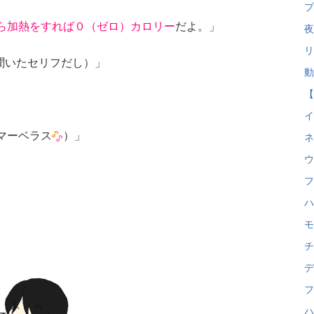
プ
ら加熱をすれば０（ゼロ）カロリー
だよ。」
夜
リ
聞いたセリフだし）」
動
【
イ
マーベラス
）」
ネ
ウ
フ
ハ
モ
チ
デ
フ
ハ