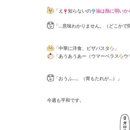
「え
知らないの
油は熱に弱いか
「…意味わかりません。（どこかで
「中華に洋食、ピザパスタ
」
「あうあうあー（ウマーベラス
ウ
「おうふ…。（胃もたれが…）」
今週も平和です。