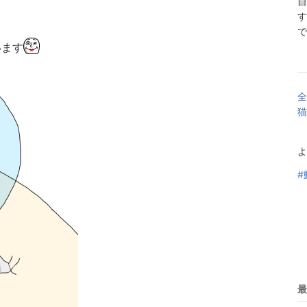
自
す
で
います
全
猫
よ
#
最