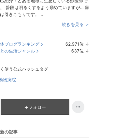
己紹介：
とある地域に生息している獣医師で
。 普段は明るくするよう勤めていますが… 家
は引きこもりです。...
続きを見る ＞
体ブログランキング
62,971
位
↓
ラ
との生活ジャンル
637
位
↓
ン
ラ
キ
ン
く使う公式ハッシュタグ
ン
キ
グ
ン
動物病院
下
グ
降
下
降
フォロー
新の記事