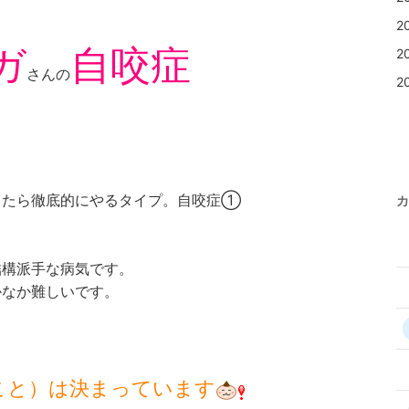
2
ガ
自咬症
2
さんの
2
ったら徹底的にやるタイプ。自咬症①
カ
結構派手な病気です。
かなか難しいです。
こと）は決まっています