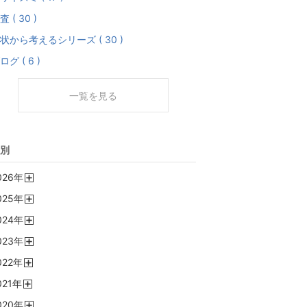
査 ( 30 )
状から考えるシリーズ ( 30 )
ログ ( 6 )
一覧を見る
別
026
年
開
025
年
く
開
024
年
く
開
023
年
く
開
022
年
く
開
021
年
く
開
020
年
く