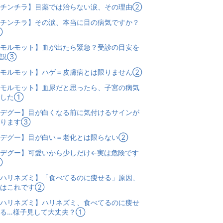
【チンチラ】目薬では治らない涙、その理由②
チンチラ】その涙、本当に目の病気ですか？
①
モルモット】血が出たら緊急？受診の目安を
解説③
【モルモット】ハゲ＝皮膚病とは限りません②
モルモット】血尿だと思ったら、子宮の病気
でした①
デグー】目が白くなる前に気付けるサインが
あります③
【デグー】目が白い＝老化とは限らない②
デグー】可愛いから少しだけ←実は危険です
①
ハリネズミ】「食べてるのに痩せる」原因、
実はこれです②
ハリネズミ】ハリネズミ、食べてるのに痩せ
てる…様子見して大丈夫？①