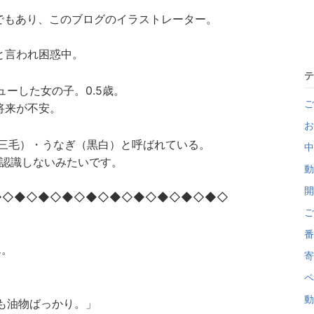
員でもあり、このブログのイラストレーター。
言われ困惑中。
テ
ーした女の子。0.5歳。
ご
来が不安。
お
三毛）・うなぎ（黒白）と呼ばれている。
中
識しないみたいです。
動
開
◆◇◆◇◆◇◆◇◆◇◆◇◆◇◆◇◆◇◆◇
ご
番
ん。
寄
ペ
動
も油物ばっかり。」