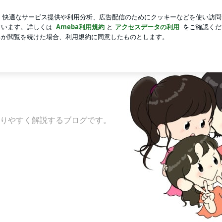
ロ減量した方法
芸能人ブログ
人気ブログ
新規登録
ロ
。自咬症② | 獣医師youのつぶやき。
Blog
Ameblo
）
りやすく解説するブログです。