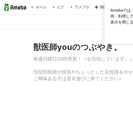
我慢せず1年で30キ
ホーム
ピグ
アメブロ
【フクロモモンガ】３大疾患 気になったら徹底的にやるタイプ
獣医師youのつぶやき。
毎週日曜日20時更新！（を目指しています。
現役獣医師が病気やちょっとした豆知識を分か
ご興味ある方は是非遊びに来てください♪