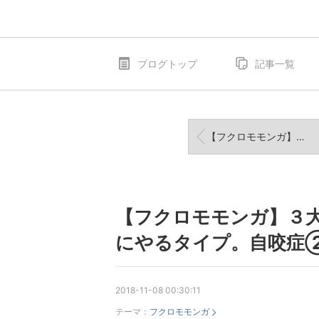
ブログトップ
記事一覧
【フクロモモンガ】3大疾患 そりゃ出てたら気になりますよ。陰茎脱①
【フクロモモンガ】３
にやるタイプ。自咬症
2018-11-08 00:30:11
テーマ：
フクロモモンガ