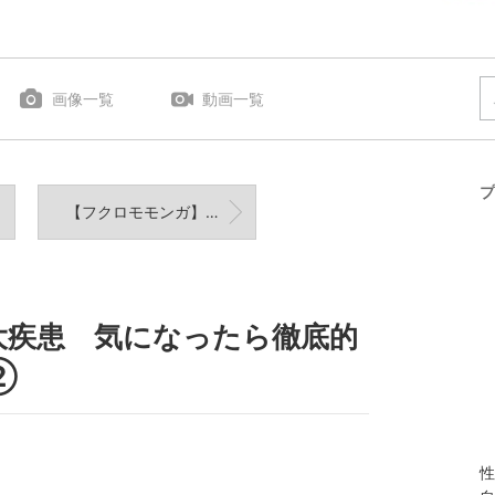
画像一覧
動画一覧
プ
【フクロモモンガ】３大疾患 気になったら徹底的にやるタイプ。自咬症①
大疾患 気になったら徹底的
②
性