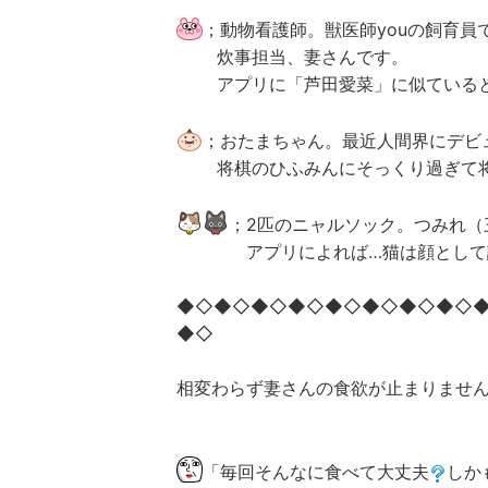
；動物看護師。獣医師youの飼育
炊事担当、妻さんです。
アプリに「芦田愛菜」に似ていると
；おたまちゃん。最近人間界にデビュ
将棋のひふみんにそっくり過ぎて将
；2匹のニャルソック。つみれ（
アプリによれば…猫は顔として認
◆◇◆◇◆◇◆◇◆◇◆◇◆◇◆◇
◆◇
相変わらず妻さんの食欲が止まりませ
「毎回そんなに食べて大丈夫
しか