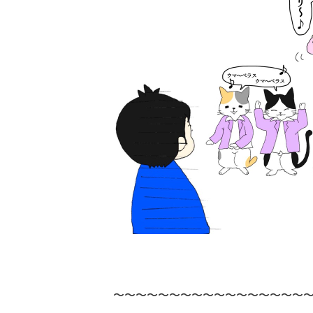
〜〜〜〜〜〜〜〜〜〜〜〜〜〜〜〜〜