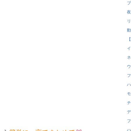
プ
夜
リ
動
【
イ
ネ
ウ
フ
ハ
モ
チ
デ
フ
ハ