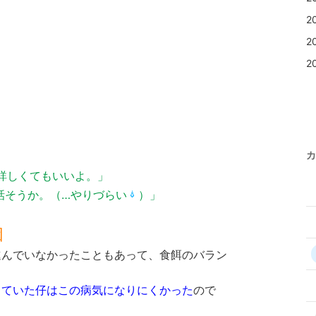
2
2
2
カ
詳しくてもいいよ。」
話そうか。（…やりづらい
）」
因
進んでいなかったこともあって、食餌のバラン
っていた仔はこの病気になりにくかった
ので