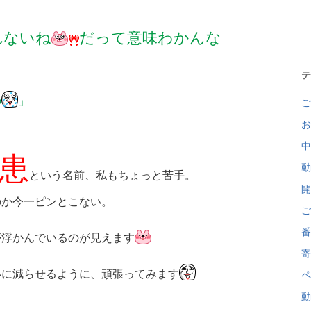
れないね
だって意味わかんな
テ
の
」
ご
お
中
患
動
という名前、私もちょっと苦手。
開
のか今一ピンとこない。
ご
番
が浮かんでいるのが見えます
寄
いに減らせるように、頑張ってみます
ペ
動