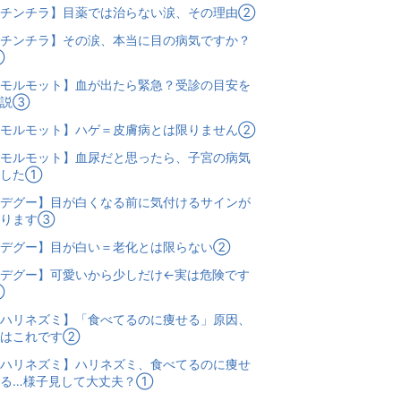
【チンチラ】目薬では治らない涙、その理由②
チンチラ】その涙、本当に目の病気ですか？
①
モルモット】血が出たら緊急？受診の目安を
解説③
【モルモット】ハゲ＝皮膚病とは限りません②
モルモット】血尿だと思ったら、子宮の病気
でした①
デグー】目が白くなる前に気付けるサインが
あります③
【デグー】目が白い＝老化とは限らない②
デグー】可愛いから少しだけ←実は危険です
①
ハリネズミ】「食べてるのに痩せる」原因、
実はこれです②
ハリネズミ】ハリネズミ、食べてるのに痩せ
てる…様子見して大丈夫？①