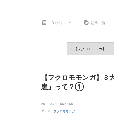
ブログトップ
記事一覧
【フクロモモンガ】３大疾病の１つ、「代謝性骨疾患」って？②
【フクロモモンガ】３
患」って？①
2018-03-09 05:53:50
テーマ：
フクロモモンガ