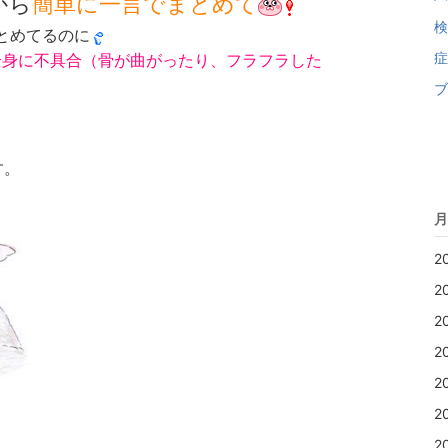
から
簡単に一言でまとめて
検
とめてるのに
症
全身に不具合（骨が曲がったり、フラフラした
ブ
す。
月
2
2
2
2
2
2
2