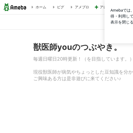
アレク 8歳息子の試
ホーム
ピグ
アメブロ
【フクロモモンガ】３大疾病の１つ、「代謝性骨疾患」って？① 
獣医師youのつぶやき。
毎週日曜日20時更新！（を目指しています。
現役獣医師が病気やちょっとした豆知識を分か
ご興味ある方は是非遊びに来てください♪