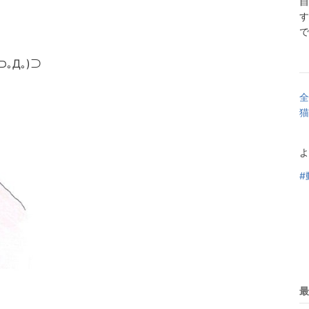
自
す
で
｡Д｡)⊃
全
猫
よ
#
最