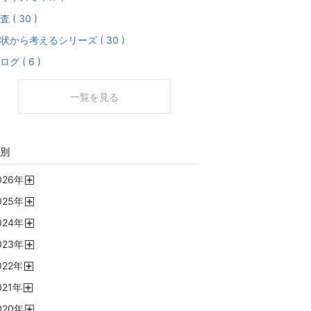
査 ( 30 )
状から考えるシリーズ ( 30 )
ログ ( 6 )
一覧を見る
別
026
年
開
025
年
く
開
024
年
く
開
023
年
く
開
022
年
く
開
021
年
く
開
020
年
く