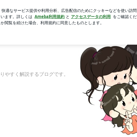
合での勇気
芸能人ブログ
人気ブログ
新規登録
ログ
| 獣医師youのつぶやき。
Blog
Ameblo
）
りやすく解説するブログです。