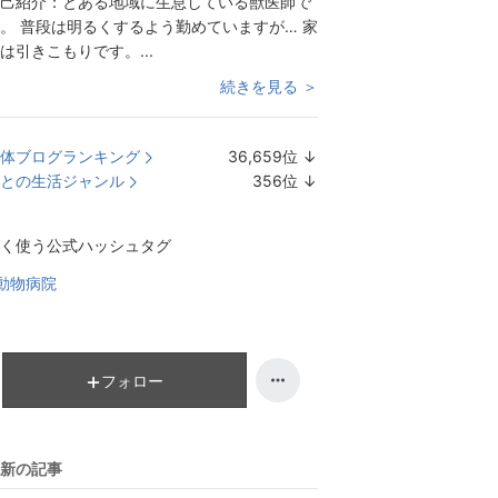
己紹介：
とある地域に生息している獣医師で
。 普段は明るくするよう勤めていますが… 家
は引きこもりです。...
続きを見る ＞
体ブログランキング
36,659
位
↓
ラ
との生活ジャンル
356
位
↓
ン
ラ
キ
ン
く使う公式ハッシュタグ
ン
キ
グ
ン
動物病院
下
グ
降
下
降
フォロー
新の記事