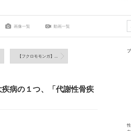
画像一覧
動画一覧
プ
【フクロモモンガ】初めまして。甘い物好きの滑空者〜Sugar glider〜②
大疾病の１つ、「代謝性骨疾
性