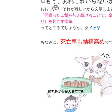
○もう、あれこれいらない
おおぅ
それが難しいから文章にま
「
間違ったご飯を与え続けることで、
り）を起こす病気
」
ってところでしょうか。ダメ
死亡率も結構高め
ちなみに、
で