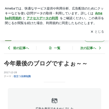
今年最後のブログですよぉ～～ | アイビー（測量×土地家屋調
査士×司法書士）
アプリをダウンロードして
ブログの更新通知
を受け取りまし
開く
ょう。
アイビー（測量×土地家屋調査士×司法書士）
フォロー
前の記事へ
一覧
次の記事へ
今年最後のブログですよぉ～～
2017-12-28
テーマ：
役立つ法律知識
広告を表示できませんでした