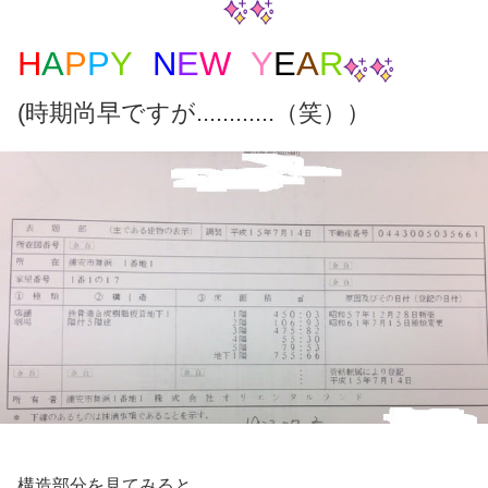
H
A
P
P
Y
N
E
W
Y
E
A
R
(時期尚早ですが............（笑））
構造部分を見てみると.............