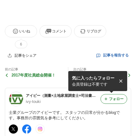
いいね
コメント
リブログ
6
記事を報告する
記事をシェア
前の記事
次の記事
2017年度社員総会開催！
外回り写真集
気に入ったらフォロー
会員登録は不要です
アイビー（測量×土地家屋調査士×司法書士）
フォロー
ivy-touki
士業グループのアイビーです。 スタッフの日常が分かるblogで
す。事務所の雰囲気を参考にしてください。