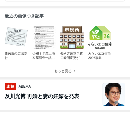
最近の画像つき記事
住民票の広域交
令和８年度土地
働き方改革？窓
みらいエコ住宅
付
家屋調査士試験
口時間変更が相
2026事業
受験
次いでいます
もっと見る
速報
ABEMA
及川光博 再婚と妻の妊娠を発表