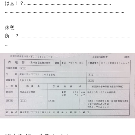
はぁ！？........................................................................
...................................................................................................
休憩
所！？............................................................................................
....