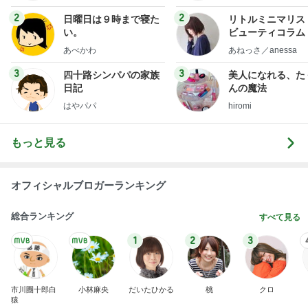
フ】
2
2
日曜日は９時まで寝た
リトルミニマリス
い。
ビューティコラム 
little minimalist'
あべかわ
あねっさ／anessa
uty colum
3
3
四十路シンパパの家族
美人になれる、た
日記
んの魔法
はやパパ
hiromi
もっと見る
オフィシャルブロガーランキング
総合ランキング
すべて見る
1
2
3
市川團十郎白
小林麻央
だいたひかる
桃
クロ
猿