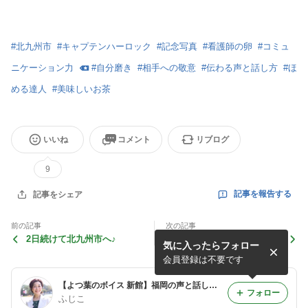
#
北九州市
#
キャプテンハーロック
#
記念写真
#
看護師の卵
#
コミュ
ニケーション力
#
自分磨き
#
相手への敬意
#
伝わる声と話し方
#
ほ
める達人
#
美味しいお茶
いいね
コメント
リブログ
9
記事を報告する
記事をシェア
前の記事
次の記事
2日続けて北九州市へ♪
大分へ♪
気に入ったらフォロー
会員登録は不要です
【よつ葉のボイス 新館】福岡の声と話し方コンサルタント藤重知子の日々あれこれ＆お役立ちブログ
フォロー
ふじこ