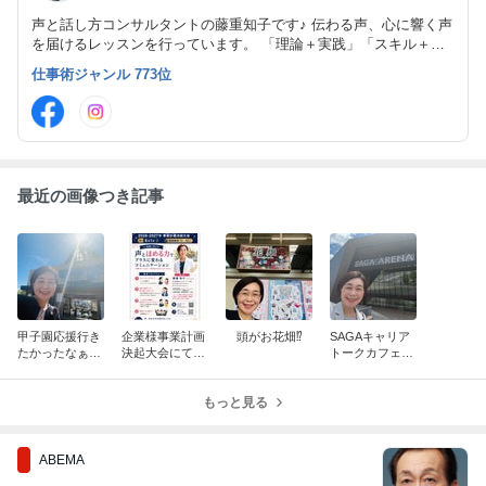
声と話し方コンサルタントの藤重知子です♪ 伝わる声、心に響く声
を届けるレッスンを行っています。 「理論＋実践」「スキル＋マ
インド」であなたらしさが輝く話し方をお伝えします。
仕事術ジャンル 773位
最近の画像つき記事
甲子園応援行き
企業様事業計画
頭がお花畑⁉️
SAGAキャリア
たかったなぁ…
決起大会にて講
トークカフェ＆
演
母校甲子園決め
た‼️
もっと見る
ABEMA