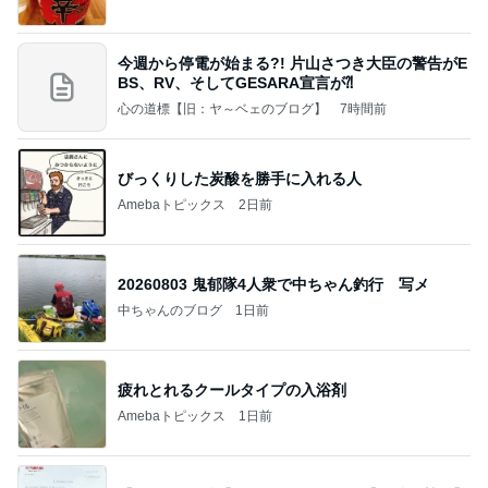
今週から停電が始まる?! 片山さつき大臣の警告がE
BS、RV、そしてGESARA宣言が⁈
心の道標【旧：ヤ～ベェのブログ】
7時間前
びっくりした炭酸を勝手に入れる人
Amebaトピックス
2日前
20260803 鬼郁隊4人衆で中ちゃん釣行 写メ
中ちゃんのブログ
1日前
疲れとれるクールタイプの入浴剤
Amebaトピックス
1日前