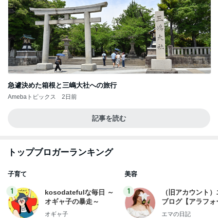
急遽決めた箱根と三嶋大社への旅行
Amebaトピックス
2日前
記事を読む
トップブロガーランキング
子育て
美容
1
1
kosodatefulな毎日 ～
（旧アカウント）
オギャ子の暴走～
ブログ【アラフォ
社売却セカンドラ
オギャ子
エマの日記