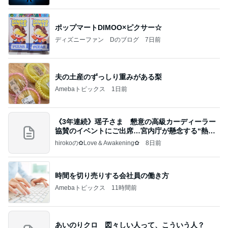
ポップマートDIMOO×ピクサー☆
ディズニーファン Dのブログ
7日前
夫の土産のずっしり重みがある梨
Amebaトピックス
1日前
《3年連続》瑶子さま 懇意の高級カーディーラー
協賛のイベントにご出席…宮内庁が懸念する“熱心
すぎ
hirokoの✿Love＆Awakening✿
8日前
時間を切り売りする会社員の働き方
Amebaトピックス
11時間前
あいのりクロ 図々しい人って、こういう人？