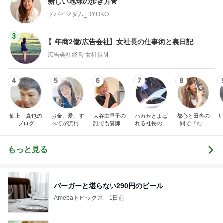
新しい地球の歩き方★
ドバイマダム_RYOKO
3
〖年商2億/広告会社〗女社長の仕事術と裏日記
広告会社経営 女社長M
4
5
6
7
8
仙上 真也の
お金、愛、す
大谷由里子の
ハカセとよば
都心と田舎の
ブログ
べてが流れ込
誰でも講師ブ
れる社長のブ
間で『わた
んでくる方法
ログ｜感じ
ログ
し』を生きる
❤ SAYURA
て・興味を持
DualLife
サユラ
って・動く人
もっと見る
づくり
バーガーと堪らない290円のビール
Amebaトピックス
1日前