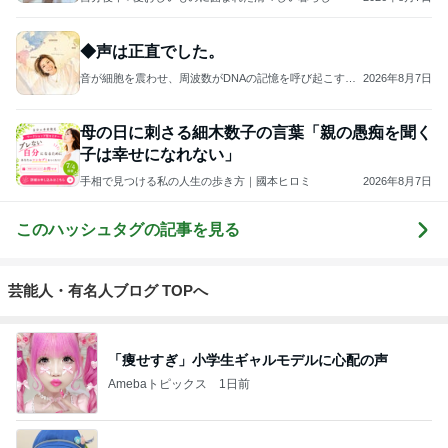
◆声は正直でした。
音が細胞を震わせ、周波数がDNAの記憶を呼び起こす──
2026年8月7日
そのとき、細胞の奥に宿る“本来の私”が静かに目覚め、未
来がそっと動き出す
母の日に刺さる細木数子の言葉「親の愚痴を聞く
子は幸せになれない」
手相で見つける私の人生の歩き方｜國本ヒロミ
2026年8月7日
このハッシュタグの記事を見る
芸能人・有名人ブログ TOPへ
「痩せすぎ」小学生ギャルモデルに心配の声
Amebaトピックス
1日前