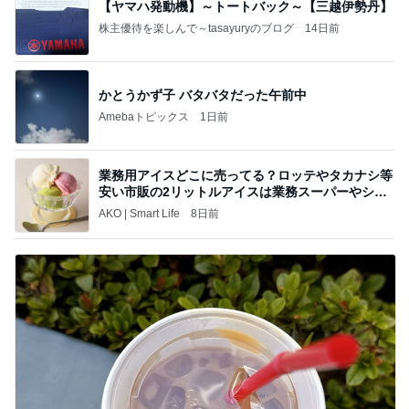
【ヤマハ発動機】～トートバック～【三越伊勢丹】
株主優待を楽しんで～tasayuryのブログ
14日前
かとうかず子 バタバタだった午前中
Amebaトピックス
1日前
業務用アイスどこに売ってる？ロッテやタカナシ等
安い市販の2リットルアイスは業務スーパーやシャ
トレ
AKO | Smart Life
8日前