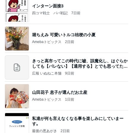
インターン面接3
四コマ戦士 パパ戦記
7日前
堀ちえみ 可愛いトルコ桔梗の小夏
Amebaトピックス
2日前
きっと高市ってこの時代に嘘、誤魔化し、はぐらか
しても【バレない】【通用する】とでも思ってたん
だろ
広報 いぬねこ本舗
9日前
山田花子 息子が選んだお土産
Amebaトピックス
1日前
私達が何も言えなくなる事を楽しみにしていまー
す｡
最後の悪あがき
2日前