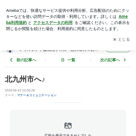
北九州市へ♪ | 【よつ葉のボイス 新館】福岡の声と話し方コン
サルタント藤重知子の日々あれこれ＆お役立ちブログ
アプリをダウンロードして
ブログの更新通知
を受け取りまし
開く
ょう。
【よつ葉のボイス 新館】福岡の声と話し方コ
フォロー
ンサルタント藤重知子の日々あれこれ＆お役
立ちブログ
前の記事へ
一覧
次の記事へ
北九州市へ♪
2026-06-10 23:00:28
テーマ：
マナー＆コミュニケーション
広告を表示できませんでした