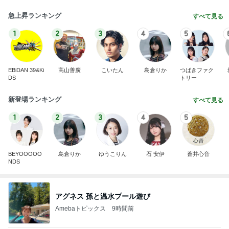
急上昇ランキング
すべて見る
1
2
3
4
5
EBiDAN 39&Ki
高山善廣
こいたん
島倉りか
つばきファク
DS
トリー
新登場ランキング
すべて見る
1
2
3
4
5
BEYOOOOO
島倉りか
ゆうこりん
石 安伊
蒼井心音
NDS
アグネス 孫と温水プール遊び
Amebaトピックス
9時間前