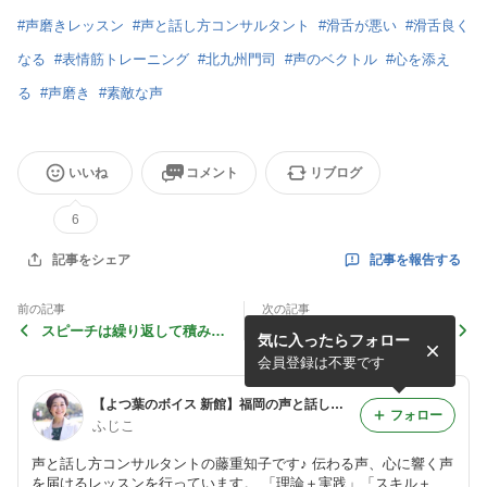
#
声磨きレッスン
#
声と話し方コンサルタント
#
滑舌が悪い
#
滑舌良く
なる
#
表情筋トレーニング
#
北九州門司
#
声のベクトル
#
心を添え
る
#
声磨き
#
素敵な声
いいね
コメント
リブログ
6
記事を報告する
記事をシェア
前の記事
次の記事
スピーチは繰り返して積み重
笑顔&発声研修@宮崎②
気に入ったらフォロー
ねることで磨かれる♪
会員登録は不要です
【よつ葉のボイス 新館】福岡の声と話し方コンサルタント藤重知子の日々あれこれ＆お役立ちブログ
フォロー
ふじこ
声と話し方コンサルタントの藤重知子です♪ 伝わる声、心に響く声
を届けるレッスンを行っています。 「理論＋実践」「スキル＋マ