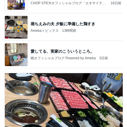
CHOP STICKオフィシャルブログ「エキサイティ
16日前
ング日記」Powered by Ameba
堀ちえみの夫 夕飯に準備した鶏すき
Amebaトピックス
13時間前
愛してる、実家のこういうところ。
桃オフィシャルブログ Powered by Ameba
3日前