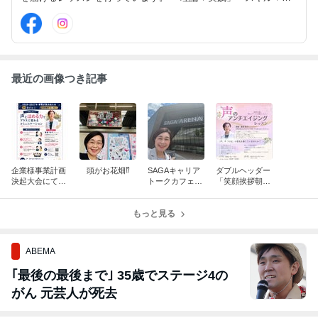
インド」であなたらしさが輝く話し方をお伝えします。
最近の画像つき記事
企業様事業計画
頭がお花畑⁉️
SAGAキャリア
ダブルヘッダー
決起大会にて講
トークカフェ＆
「笑顔挨拶朝
演
母校甲子園決め
礼」＆「声のア
た‼️
ンチエイジング
もっと見る
レッスン」
ABEMA
｢最後の最後まで｣ 35歳でステージ4の
がん 元芸人が死去