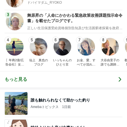
ドバイマダム_RYOKO
3
舞原昇の「人命にかかわる緊急政策改善課題指示命令
書」を載せたブログです。
正しい生活保護受給資格個別告知及び生活困窮者探索を政府に義務付ける法案制定の為の署名のお願い
4
5
6
7
8
〖年商2億/広
仙上 真也の
いっちゃんの
お金、愛、す
大谷由里子の
告会社〗女社
ブログ
ひとり言
べてが流れ込
誰でも講師ブ
長の仕事術と
んでくる方法
ログ｜感じ
裏日記
❤ SAYURA
て・興味を持
サユラ
って・動く人
もっと見る
づくり
誰も触れられなくて助かった釣り
Amebaトピックス
1日前