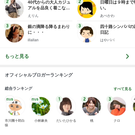
2
2
40代からの大人カジュ
日曜日は９時まで
アルを品良く着こなす
い。
ファッションブログ
えりん
あべかわ
3
3
銀の滴降る降るまわり
四十路シンパパの
に・・・
日記
illallan
はやパパ
もっと見る
オフィシャルブロガーランキング
総合ランキング
すべて見る
1
2
3
市川團十郎白
小林麻央
だいたひかる
桃
クロ
猿