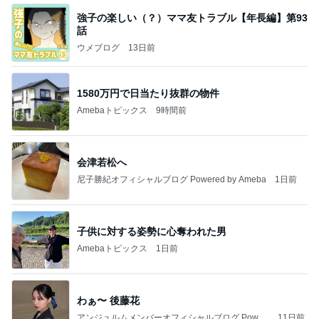
強子の楽しい（？）ママ友トラブル【年長編】第93
話
ウメブログ
13日前
1580万円で日当たり抜群の物件
Amebaトピックス
9時間前
会津若松へ
尼子勝紀オフィシャルブログ Powered by Ameba
1日前
子供に対する姿勢に心奪われた男
Amebaトピックス
1日前
わぁ〜 後藤花
アンジュルムメンバーオフィシャルブログ Power
11日前