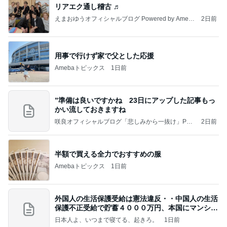
リアエク通し稽古 ♬
えまおゆうオフィシャルブログ Powered by Ameb
2日前
a
用事で行けず家で父とした応援
Amebaトピックス
1日前
”準備は良いですかね 23日にアップした記事もっ
かい流しておきますね
咲良オフィシャルブログ「悲しみから一抜け」Pow
2日前
ered by Ameba
半額で買える全力でおすすめの服
Amebaトピックス
1日前
外国人の生活保護受給は憲法違反・・中国人の生活
保護不正受給で貯蓄４０００万円、本国にマンショ
ンを
日本人よ、いつまで寝てる、起きろ。
1日前