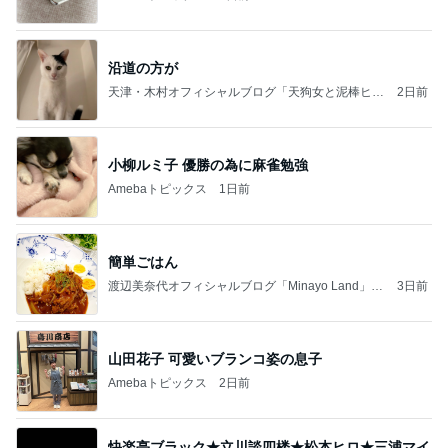
沿道の方が
天津・木村オフィシャルブログ「天狗女と泥棒ヒゲ
2日前
男」Powered by Ameba
小柳ルミ子 優勝の為に麻雀勉強
Amebaトピックス
1日前
簡単ごはん
渡辺美奈代オフィシャルブログ「Minayo Land」P
3日前
owered by Ameba
山田花子 可愛いブランコ姿の息子
Amebaトピックス
2日前
快楽亭ブラック★立川談四楼★松本ヒロ★三浦マイ