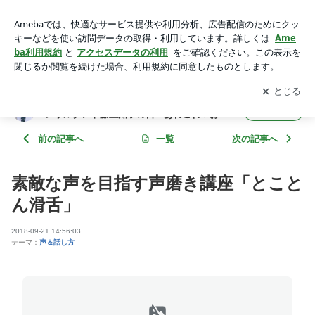
素敵な声を目指す声磨き講座「とことん滑舌」 | 【よつ葉のボ
イス 新館】福岡の声と話し方コンサルタント藤重知子の日々
アプリをダウンロードして
ブログの更新通知
を受け取りまし
開く
あれこれ＆お役立ちブログ
ょう。
【よつ葉のボイス 新館】福岡の声と話し方コ
フォロー
ンサルタント藤重知子の日々あれこれ＆お役
立ちブログ
前の記事へ
一覧
次の記事へ
素敵な声を目指す声磨き講座「とこと
ん滑舌」
2018-09-21 14:56:03
テーマ：
声＆話し方