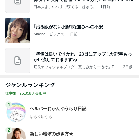
ンを
日本人よ、いつまで寝てる、起きろ。
1日前
｢治る訳がない｣強烈な痛みへの不安
Amebaトピックス
1日前
”準備は良いですかね 23日にアップした記事もっ
かい流しておきますね
咲良オフィシャルブログ「悲しみから一抜け」Pow
2日前
ered by Ameba
ジャンルランキング
仕事術
25,358人参加中
1
ヘルパーおかんゆうらり日記
ゆらりゆうら
2
新しい地球の歩き方★