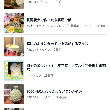
Amebaトピックス
1日前
長岡花火で作った来客用ご飯
小林礼奈オフィシャルブログ「小林礼奈のブーブー
3日前
ブログ」Powered by Ameba
毎回のように食べている気がするアイス
Amebaトピックス
1日前
強子の楽しい（？）ママ友トラブル【年長編】第93
話
ウメブログ
13日前
2000円のふわっふわなメロンかき氷
Amebaトピックス
12時間前