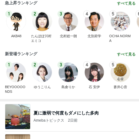
急上昇ランキング
すべて見る
1
2
3
4
5
AKB48
たんぽぽ川村
北村総一朗
北別府学
OCHA NORM
エミコ
A
新登場ランキング
すべて見る
1
2
3
4
5
BEYOOOOO
ゆうこりん
島倉りか
石 安伊
蒼井心音
NDS
夏に激弱で何度もダメにした多肉
Amebaトピックス
2日前