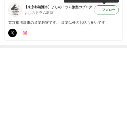
【東京都清瀬市】よしのドラム教室のブログ
フォロー
よしのドラム教室
東京都清瀬市の音楽教室です。 音楽以外のお話も多いです！
最近の画像つき記事
『THE BIG ISS
『THE BIG ISS
『THE BIG ISS
『THE BIG ISS
UE JAPAN | ビ
UE JAPAN | ビ
UE JAPAN | ビ
UE JAPAN | ビ
ッグイシュー日
ッグイシュー日
ッグイシュー日
ッグイシュー日
本版』532号入
本版』531号入
本版』530号入
本版』529号入
荷しました！
荷しました！
もっと見る
荷しました！
荷しました！
速報
ABEMA