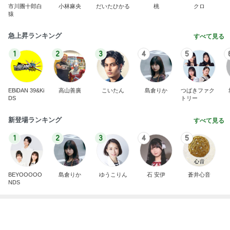
モモコ夫 毎年恒例の焼きあなご
Amebaトピックス
1日前
2026/07/28(K) 4本
何でかな？何でだろ？
11日前
桃の香料が強くて失敗したルイボス
Amebaトピックス
1日前
悲しすぎて立ち直れない。