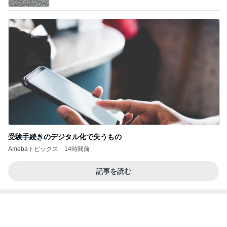
ノッチ レジェンドと練習し感激
Amebaトピックス
1日前
インターン面接3
四コマ戦士 パパ戦記
7日前
親子レクで見た大変そうなお母さん
Amebaトピックス
1日前
きっと高市ってこの時代に嘘、誤魔化し、はぐらか