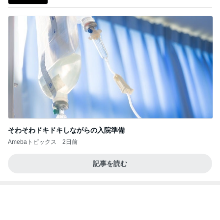
闘病生活や支えてくれた方々のお話
Amebaトピックス
1日前
20260803 鬼郁隊4人衆で中ちゃん釣行 写メ
中ちゃんのブログ
2日前
だいた 実家に持って行くゴミ袋
Amebaトピックス
10時間前
業務用アイスどこに売ってる？ロッテやタカナシ等
安い市販の2リットルアイスは業務スーパーやシャ