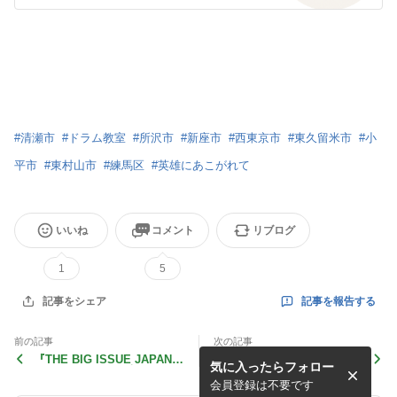
#
清瀬市
#
ドラム教室
#
所沢市
#
新座市
#
西東京市
#
東久留米市
#
小
平市
#
東村山市
#
練馬区
#
英雄にあこがれて
いいね
コメント
リブログ
1
5
記事を報告する
記事をシェア
前の記事
次の記事
『THE BIG ISSUE JAPAN |
先週金曜日は「ゆるゆるノン
気に入ったらフォロー
ビッグイシュー日本版』530
ジャンルセッション Vol.1
号入荷しました！
6」でした！
会員登録は不要です