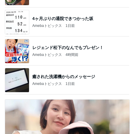
ンテリアのきろく
3
3
日々是甘露2〜ディズニ
１００均・カルデ
ー風味〜
好き！食いしん坊
らりん☆のブログ
甘露
☆きらりん☆
もっと見る
オフィシャルブロガーランキング
総合ランキング
すべて見る
1
2
3
市川團十郎白
小林麻央
だいたひかる
桃
クロ
猿
急上昇ランキング
すべて見る
1
2
3
4
5