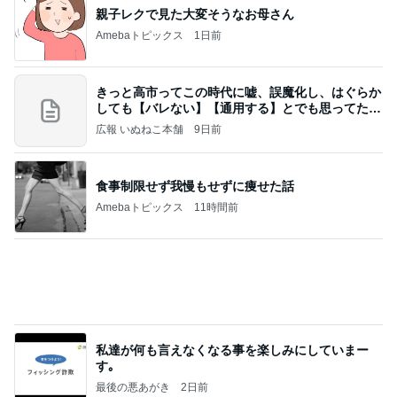
人の命を預かる医師が増えない理由
Amebaトピックス
17時間前
今週から停電が始まる?! 片山さつき大臣の警告がE
BS、RV、そしてGESARA宣言が⁈
心の道標【旧：ヤ～ベェのブログ】
15時間前