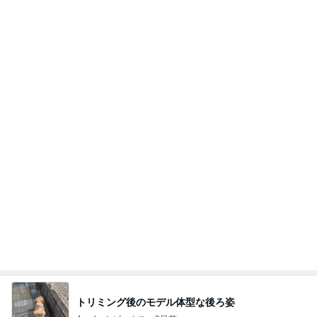
しても【バレない】【通用する】とでも思ってたん
だろ
広報 いぬねこ本舗
9日前
食事制限せず我慢もせずに痩せた話
Amebaトピックス
11時間前
私達が何も言えなくなる事を楽しみにしていまー
す｡
最後の悪あがき
2日前