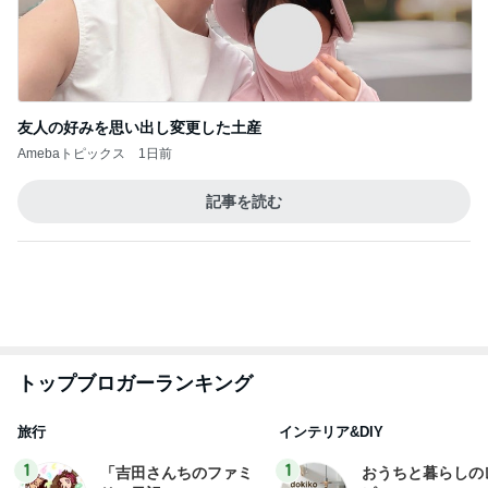
EBiDAN 39&Ki
高山善廣
こいたん
島倉りか
つばきファク
DS
トリー
新登場ランキング
すべて見る
1
2
3
4
5
BEYOOOOO
島倉りか
ゆうこりん
石 安伊
蒼井心音
NDS