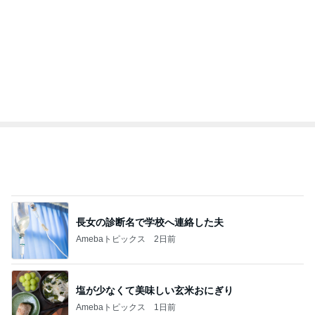
Amebaトピックス
1日前
記事を読む
トップブロガーランキング
旅行
インテリア&DIY
1
1
「吉田さんちのファミ
おうちと暮らしの
リー日記」Powered b
ピ 〜HOME&LI
y Ameba 吉田さんファ
吉田さんファミリー
yuki (ドキ子）
ミリーオフィシャルブ
ログ
2
2
☆やまあこ☆さんのデ
ほんとうに必要な
ィズニー日記
か持たない暮らし
ep Life Simple
☆やまあこ☆
yukiko