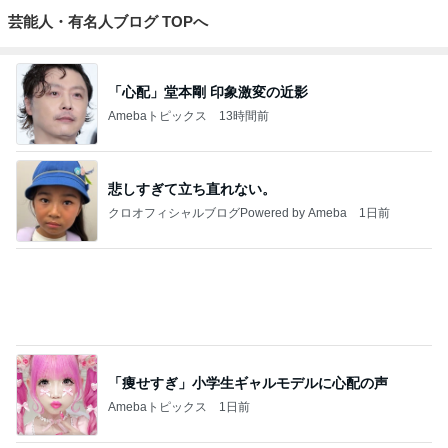
ジャンルランキング
スイーツ・デザートマニア
10,938人参加中
1
華麗なるスタバマダム
華麗なるスタバマダム （スターバックス研究家）
2
オヤジのスイーツ時々ランニングブログ
オヤジ@sweets
3
東京モーニング日和
maldoror
4
5
6
7
8
ひとりでもま
ラテログ
紅子のセレブ
みねみねのス
あやめCafe
めにがんばる
なグルメ日記
イーツ&食パ
ブログ
ンブログ❤️