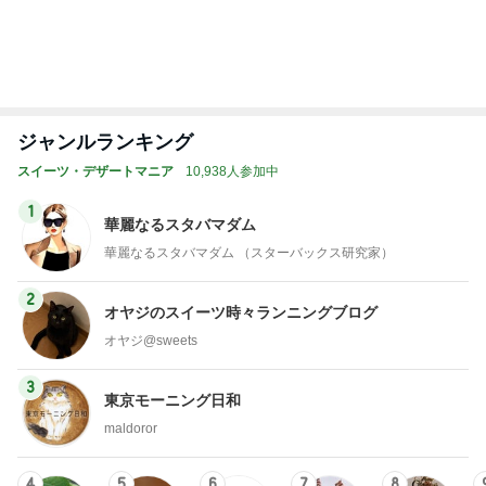
長女の診断名で学校へ連絡した夫
Amebaトピックス
2日前
塩が少なくて美味しい玄米おにぎり
Amebaトピックス
1日前
4ヶ月ぶりの通院できつかった坂
Amebaトピックス
1日前