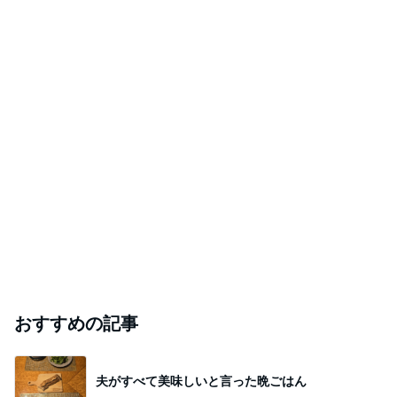
悲しすぎて立ち直れない。
クロオフィシャルブログPowered by Ameba
1日前
「痩せすぎ」小学生ギャルモデルに心配の声
Amebaトピックス
1日前
2026/07/28(K) 4本
何でかな？何でだろ？
11日前