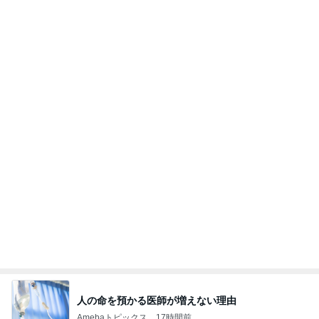
トレ
AKO | Smart Life
9日前
だいた ボンレスハムだった息子の今
Amebaトピックス
1日前
【ヤマハ発動機】～トートバック～【三越伊勢丹】
株主優待を楽しんで～tasayuryのブログ
14日前