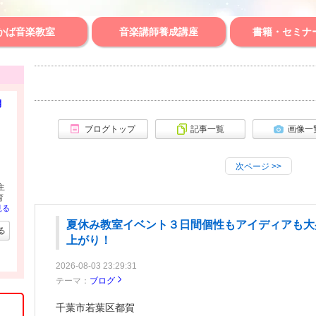
かば音楽教室
音楽講師養成講座
書籍・セミナ
開
ブログトップ
記事一覧
画像一
次ページ
>>
主
育
見る
夏休み教室イベント３日間個性もアイディアも大
る
上がり！
2026-08-03 23:29:31
テーマ：
ブログ
千葉市若葉区都賀