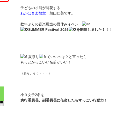
子どもの才能が開花する
わかば音楽教室
加山佳美です。
数年ぶりの音楽用室の夏休みイベント
SUMMER Festival 2026
を開催しました！！！
ㅤ
ㅤ
夏祭り
でいいのは？と言ったら
もっとかっこいい名前がいい！
（あら、そう・・・）
ㅤ
小３女子2名を
実行委員長、副委員長に任命したらすっごい行動力！