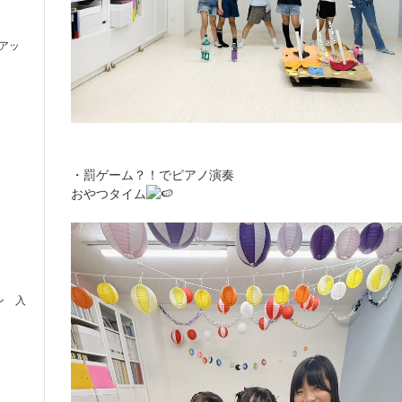
アッ
・罰ゲーム？！でピアノ演奏
おやつタイム
ン 入