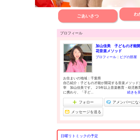
わ
ごあいさつ
プロフィール
加山佳美 子どもの才能
花音楽メソッド
プロフィール
｜
ピグの部屋
お住まいの地域：
千葉県
自己紹介：子どもの才能が開花する音楽メソッド
宰 加山佳美です。 ２5年以上音楽教育・幼児教
に携わり、「子ど...
続きを
フォロー
アメンバーにな
メッセージを送る
日曜リトミックの予定