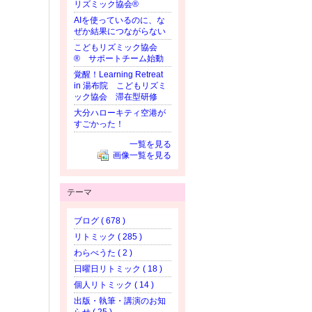
リズミック協会®️
AIを使っているのに、な
ぜか結果につながらない
こどもリズミック協会
®︎ サポートチーム始動
覚醒！Learning Retreat
in 湯布院 こどもリズミ
ック協会 滞在型研修
大分ハローキティ空港が
すごかった！
一覧を見る
画像一覧を見る
テーマ
ブログ ( 678 )
リトミック ( 285 )
わらべうた ( 2 )
日曜日リトミック ( 18 )
個人リトミック ( 14 )
出版・執筆・講演のお知