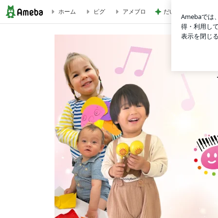
ホーム
ピグ
アメブロ
だいた ありがたい
30年満席音楽教室の子どもの力が伸びる才能開花音楽メソッ