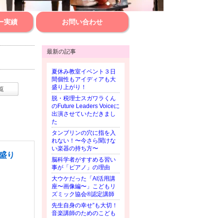
ー実績
お問い合わせ
最新の記事
夏休み教室イベント３日
間個性もアイディアも大
盛り上がり！
覧
脱・税理士スガワラくん
のFuture Leaders Voiceに
出演させていただきまし
た
タンブリンの穴に指を入
れない！〜今さら聞けな
い楽器の持ち方〜
盛り
脳科学者がすすめる習い
事が「ピアノ」の理由
大ウケだった「AI活用講
座〜画像編〜」こどもリ
ズミック協会®︎認定講師
先生自身の幸せ”も大切！
音楽講師のためのこども