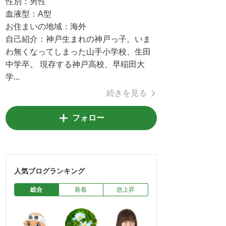
性別：
男性
血液型：
A型
お住まいの地域：
海外
自己紹介：
神戸生まれの神戸っ子。いま
わ無くなってしまった山手小学校、生田
中学卒。 現存する神戸高校、早稲田大
学...
続きを見る
フォロー
人気ブログランキング
総合
新着
急上昇