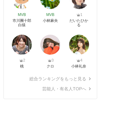
MVB
MVB
1
市川團十郎
小林麻央
だいたひか
白猿
る
2
3
4
桃
クロ
小林礼奈
総合ランキングをもっと見る
芸能人・有名人TOPへ