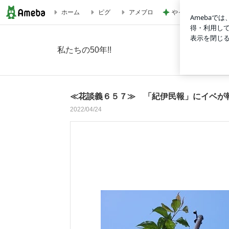
やっとコンプできた
ホーム
ピグ
アメブロ
≪花談義６５７≫ 「紀伊民報」にイベが報道されました。 
私たちの50年!!
≪花談義６５７≫ 「紀伊民報」にイベが
2022/04/24