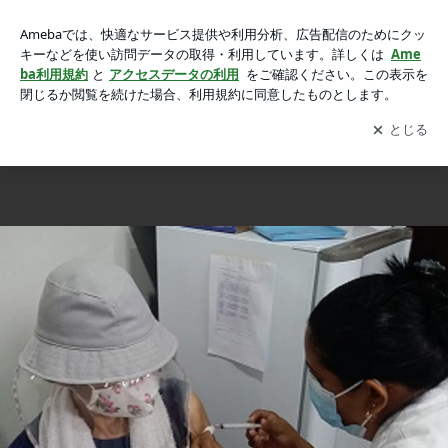
≪花談義６２１≫ 深谷の春 桜が綺麗！アマゾン昭子さんの
≪花談義６２１≫ 深谷の春 桜が綺麗！アマゾン昭子さんのお便りです。
お便りです。の画像 5枚中1枚目