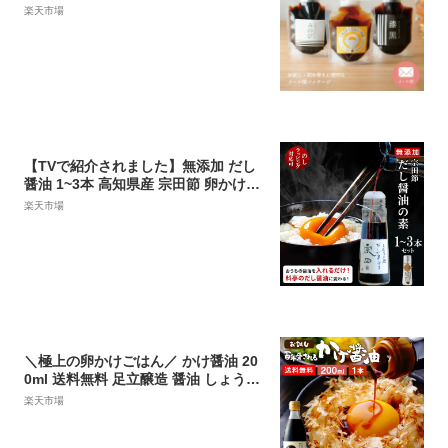
料 お試しサイズ パウチ 120ml 卵かけ
楽天市場
ご飯 オススメ たまりや 岐阜 山川醸造
調味料 お取り寄せ おすすめ 調味料 し
ょうゆ たまり つけ かけ だし アウト
ドア 料理 野外 フェス 高級醤油 1000
円
【TVで紹介されました】無添加 だし
醤油 1~3本 高知県産 宗田節 卵かけご
飯 醤油 だししょうゆ 出汁醤油 かけ醤
楽天市場
油 宗田鰹 そうだ節 高知 高知県 お土
産 だしが良くでる宗田節 ギフト あす
楽 送料無料 花見 新春 お祝い ギフト
＼極上の卵かけごはん／ かけ醤油 20
0ml 送料無料 足立醸造 醤油 しょうゆ
かけしょうゆ 甘口 甘口醤油 旨口 うま
楽天市場
くち 国産 天然醸造 手作り 調味料 ミ
ニ だし醤油 だし入り 出汁醤油 万能醤