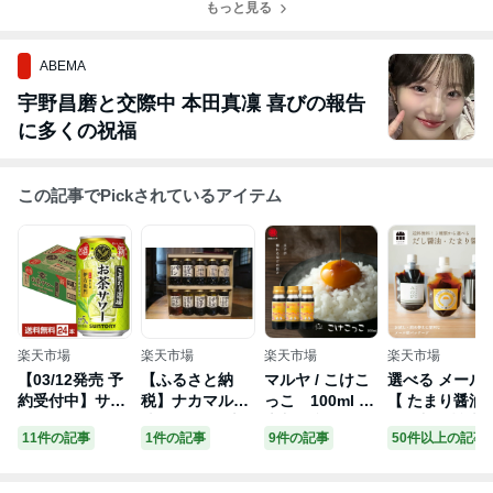
もっと見る
ABEMA
宇野昌磨と交際中 本田真凜 喜びの報告
に多くの祝福
この記事でPickされているアイテム
楽天市場
楽天市場
楽天市場
楽天市場
【03/12発売 予
【ふるさと納
マルヤ / こけこ
選べる メール
約受付中】サン
税】ナカマル醤
っこ 100ml 3
【 たまり醤油
トリー こだわり
油150ml×10本
本入 卵かけご
だし入り醤油 
11件の記事
1件の記事
9件の記事
50件以上の記事
酒場のお茶サワ
セット【ナカマ
飯 醤油 九州
まごかけごは
ー 伊右衛門 350
ル醬油】_KA01
醤油 納豆 タ
】 たれ 詰め替
ml 缶 24本 1ケ
10 送料無料
レ 九州 甘口
え 送料無料 お