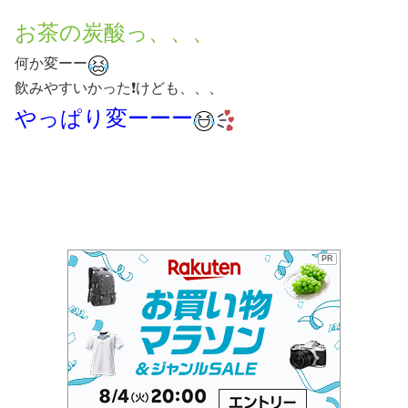
お茶の炭酸っ、、、
何か変ーー
飲みやすいかった❗️けども、、、
やっぱり変ーーー
PR