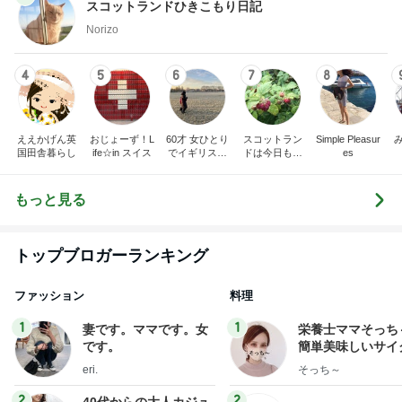
スコットランドひきこもり日記
Norizo
4
5
6
7
8
ええかげん英
おじょーず！L
60才 女ひとり
スコットラン
Simple Pleasur
国田舎暮らし
ife☆in スイス
でイギリスに
ドは今日も曇
es
移住
り空
もっと見る
トップブロガーランキング
ファッション
料理
1
1
妻です。ママです。女
栄養士ママそっち
です。
簡単美味しいサイ
献立
eri.
そっち～
2
2