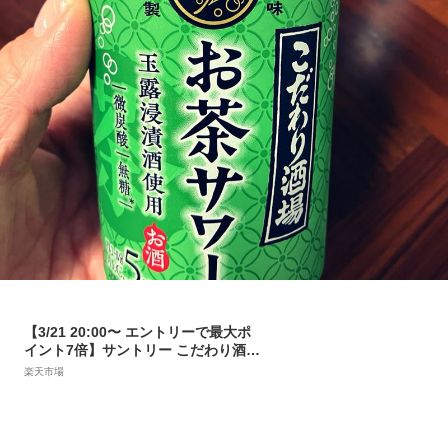
【3/21 20:00〜 エントリーで最大ポ
イント7倍】サントリー こだわり酒場
のお茶サワー 伊右衛門 350ml 缶 24本
楽天市場
1ケース【送料無料（一部地域除
く）】 チューハイ サントリービール