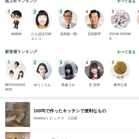
急上昇ランキング
すべて見る
1
2
3
4
5
AKB48
たんぽぽ川村
北村総一朗
北別府学
OCHA NORM
エミコ
A
新登場ランキング
すべて見る
1
2
3
4
5
BEYOOOOO
ゆうこりん
島倉りか
石 安伊
蒼井心音
NDS
100均で作ったキッチンで便利なもの
Amebaトピックス
1日前