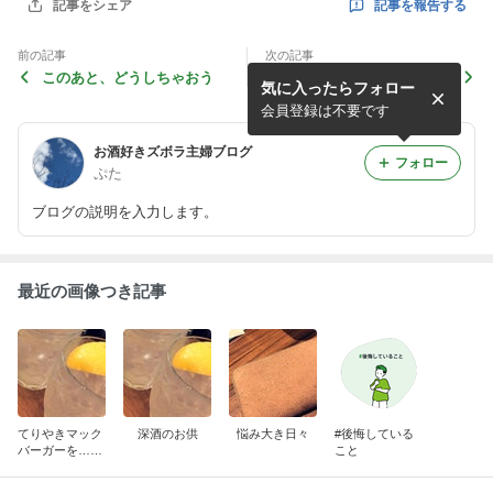
記事を報告する
記事をシェア
前の記事
次の記事
このあと、どうしちゃおう
外食でテンション上がる主婦
気に入ったらフォロー
会員登録は不要です
お酒好きズボラ主婦ブログ
フォロー
ぷた
ブログの説明を入力します。
最近の画像つき記事
てりやきマック
深酒のお供
悩み大き日々
#後悔している
バーガーを……
こと