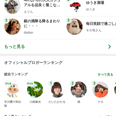
40代からの大人カジュ
ゆうき酒場
アルを品良く着こなす
ゆうき
ファッションブログ
えりん
3
3
銀の滴降る降るまわり
毎日笑顔で過ごし
に・・・
モモ母さん
illallan
もっと見る
オフィシャルブロガーランキング
総合ランキング
すべて見る
1
2
3
市川團十郎白
小林麻央
だいたひかる
桃
クロ
猿