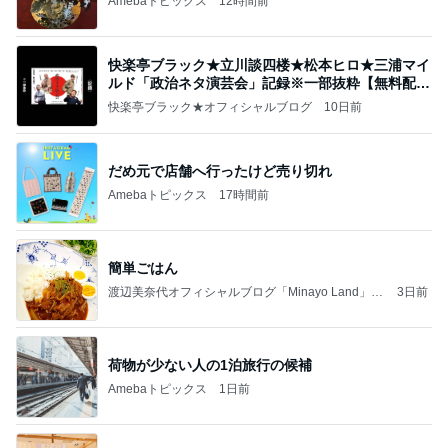
Amebaトピックス
12時間前
快楽亭ブラック★立川談四楼★松本ヒロ★三浦マイ
ルド「政治ネタ演芸会」記録※一部抜粋【無料配
信】
快楽亭ブラック★オフィシャルブログ
10日前
だめ元で店舗へ行ったけど売り切れ
Amebaトピックス
17時間前
簡単ごはん
渡辺美奈代オフィシャルブログ「Minayo Land」P
3日前
owered by Ameba
荷物が少ない人の1泊旅行の候補
Amebaトピックス
1日前