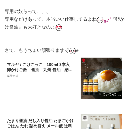
専用の奴らって、、、
専用なだけあって、本当いい仕事してるよね
『卵か
け醤油』も大好きなのよ
さて、もうちょい頑張りますぞ
✊
マルヤ / こけこっこ 100ml 3本入
卵かけご飯 醤油 九州 醤油 納
豆 タレ 九州 甘口醤油 めんつ
楽天市場
ゆ・つゆ 調味料 白 だし 納豆
タレ 醤油 つゆ めんつゆ かつ
お だし 昆布 だし しょうゆ だ
しギフト 九州しょうゆ お取り寄
せ 送料無料 マルヤ 熊本
たまり醤油 だし入り醤油 たまごかけ
ごはん たれ 詰め替え メール便 送料無