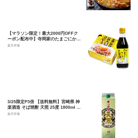
油 甘い だししょうゆ ギフト たまごか
けご飯 タレ あす楽
【マラソン限定！最大2000円OFFク
ーポン配布中】寺岡家のたまごにかけ
るお醤油 300ml + K&K たまごかけご
楽天市場
はん専用コンビーフ 80g
3/25限定P3倍 【送料無料】宮崎県 神
楽酒造 そば焼酎 天照 25度 1800ml 1.
8L×6本【北海道・沖縄県・東北・四
楽天市場
国・九州地方は必ず送料が掛かりま
す】