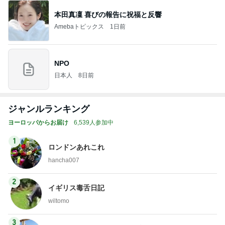
本田真凜 喜びの報告に祝福と反響
Amebaトピックス
1日前
NPO
日本人
8日前
ジャンルランキング
ヨーロッパからお届け
6,539人参加中
1
ロンドンあれこれ
hancha007
2
イギリス毒舌日記
wiltomo
3