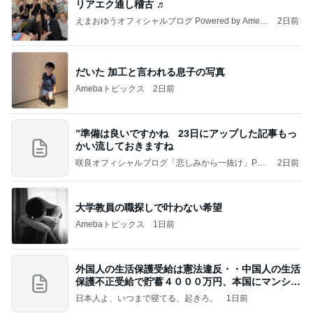
リアエク通し稽古 ♬
えまおゆうオフィシャルブログ Powered by Ameb
2日前
a
だいた 加工と言われる息子の写真
Amebaトピックス
2日前
”準備は良いですかね 23日にアップした記事もっ
かい流しておきますね
咲良オフィシャルブログ「悲しみから一抜け」Pow
2日前
ered by Ameba
大学教員の職探しで叶わない希望
Amebaトピックス
1日前
外国人の生活保護受給は憲法違反・・中国人の生活
保護不正受給で貯蓄４０００万円、本国にマンショ
ンを
日本人よ、いつまで寝てる、起きろ。
1日前