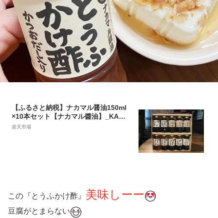
【ふるさと納税】ナカマル醤油150ml
×10本セット【ナカマル醬油】_KA01
10 送料無料
楽天市場
美味しーー
この『とうふかけ酢』
豆腐がとまらない