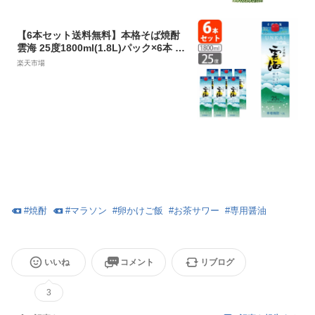
【6本セット送料無料】本格そば焼酎
雲海 25度1800ml(1.8L)パック×6本 [1
ケース]※北海道・九州・沖縄県は送
楽天市場
料無料対象外雲海酒造 うんかい 焼酎
蕎麦焼酎 そば焼酎 紙パック焼酎 紙パ
ック酒 焼酎パック [T.020.2461.1SE]
#
焼酎
#
マラソン
#
卵かけご飯
#
お茶サワー
#
専用醤油
いいね
コメント
リブログ
3