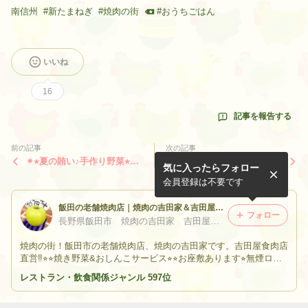
南信州
#
新たまねぎ
#
焼肉の街
#
おうちごはん
いいね
16
記事を報告する
前の記事
次の記事
✴︎⭐︎夏の賄い♪手作り野菜⭐︎ジ
✴︎⭐︎春です！南信州の旬♪20
気に入ったらフォロー
ューシーな豚カタロースにラ
日臨時休業⭐︎✴︎
ム肉⭐︎✴︎
会員登録は不要です
飯田の老舗焼肉店｜焼肉の吉田家＆吉田屋食肉店ブログ
フォロー
長野県飯田市 焼肉の吉田家 吉田屋食肉店
焼肉の街！飯田市の老舗焼肉店、焼肉の吉田家です。吉田屋食肉店
直営‼︎⭐︎⭐︎焼き野菜&おしんこサービス⭐︎⭐︎お座敷あります⭐︎無煙ロー
スター、男女別トイレ完備⭐︎美しい霜降り和牛から肉屋の賄い♪地
レストラン・飲食関係ジャンル 597位
元の観光情報もお届けしています。