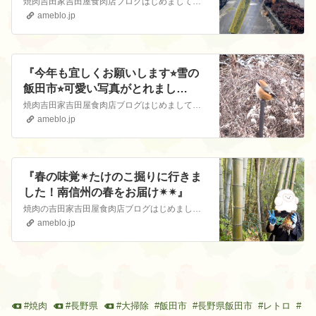
焼肉吉田家吉田屋食肉店ブログはじめまして長野県飯田市(焼肉の街)にある焼肉吉田家&吉田屋食肉店です😊お店の事から本日の賄い飯までブログでお届けしています。★フ…
ameblo.jp
『今年も宜しくお願いします⭐︎雪の
飯田市⭐︎可愛い写真がとれまし
た！』
焼肉吉田家吉田屋食肉店ブログはじめまして長野県飯田市(焼肉の街)にある焼肉吉田家&吉田屋食肉店です😊お店の事から本日の賄い飯までブログでお届けしています。★フ…
ameblo.jp
『春の味覚✴︎たけのこ掘りに行きま
した！南信州の春をお届け✴︎✴︎』
焼肉の吉田家吉田屋食肉店ブログはじめまして長野県飯田市(焼肉の街)にある焼肉の吉田家&吉田屋食肉店です😊お店の事から本日の賄い飯までブログでお届けしています…
ameblo.jp
#
焼肉
#
長野県
#
大掃除
#
飯田市
#
長野県飯田市
#
レトロ
#