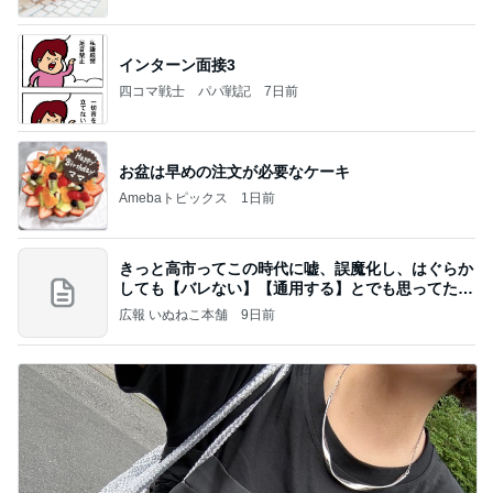
インターン面接3
四コマ戦士 パパ戦記
7日前
お盆は早めの注文が必要なケーキ
Amebaトピックス
1日前
きっと高市ってこの時代に嘘、誤魔化し、はぐらか
しても【バレない】【通用する】とでも思ってたん
だろ
広報 いぬねこ本舗
9日前