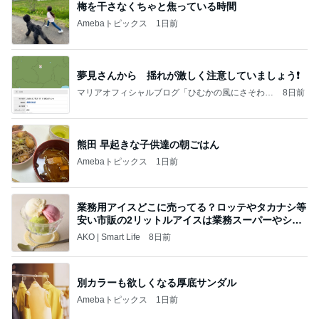
梅を干さなくちゃと焦っている時間
Amebaトピックス
1日前
夢見さんから 揺れが激しく注意していましょう❗️
マリアオフィシャルブログ「ひむかの風にさそわれ
8日前
て」Powered by Ameba
熊田 早起きな子供達の朝ごはん
Amebaトピックス
1日前
業務用アイスどこに売ってる？ロッテやタカナシ等
安い市販の2リットルアイスは業務スーパーやシャ
トレ
AKO | Smart Life
8日前
別カラーも欲しくなる厚底サンダル
Amebaトピックス
1日前