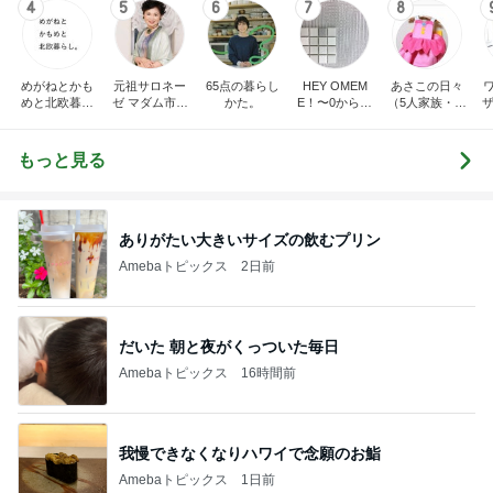
4
5
6
7
8
めがねとかも
元祖サロネー
65点の暮らし
HEY OMEM
あさこの日々
めと北欧暮ら
ゼ マダム市川
かた。
E！〜0からの
（5人家族・投
ザ
し
のほのぼのブ
家づくり〜
資・家計簿・
納
ログ
雑貨）
もっと見る
ありがたい大きいサイズの飲むプリン
Amebaトピックス
2日前
だいた 朝と夜がくっついた毎日
Amebaトピックス
16時間前
我慢できなくなりハワイで念願のお鮨
Amebaトピックス
1日前