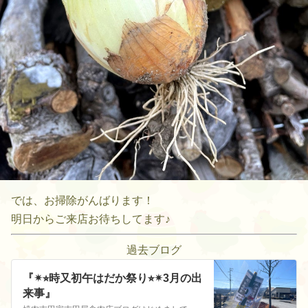
では、お掃除がんばります！
明日からご来店お待ちしてます♪
過去ブログ
『✴︎⭐︎時又初午はだか祭り⭐︎✴︎3月の出
来事』