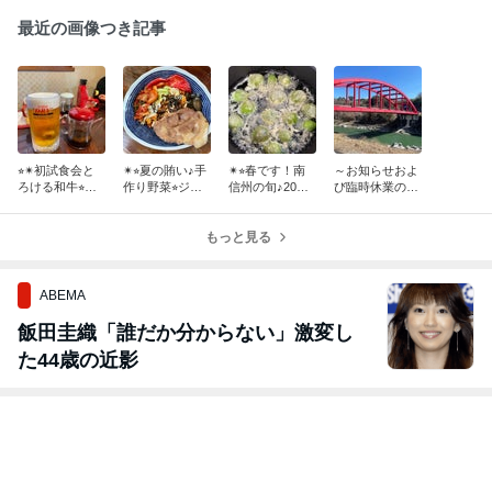
最近の画像つき記事
⭐︎✴︎初試食会と
✴︎⭐︎夏の賄い♪手
✴︎⭐︎春です！南
～お知らせおよ
ろける和牛⭐︎信
作り野菜⭐︎ジュ
信州の旬♪20日
び臨時休業のご
州プレミアム牛
ーシーな豚カタ
臨時休業⭐︎✴︎
案内～
✴︎⭐︎アナログ回
ロースにラム肉
帰？
⭐︎✴︎
もっと見る
ABEMA
飯田圭織「誰だか分からない」激変し
た44歳の近影