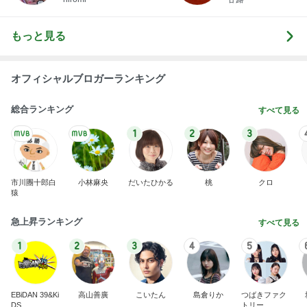
もっと見る
オフィシャルブロガーランキング
総合ランキング
すべて見る
1
2
3
市川團十郎白
小林麻央
だいたひかる
桃
クロ
猿
急上昇ランキング
すべて見る
1
2
3
4
5
EBiDAN 39&Ki
高山善廣
こいたん
島倉りか
つばきファク
DS
トリー