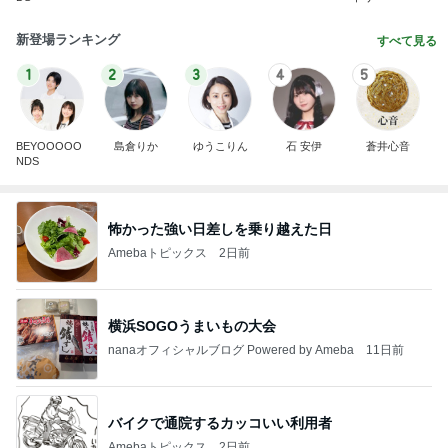
新登場ランキング
すべて見る
1
2
3
4
5
BEYOOOOO
島倉りか
ゆうこりん
石 安伊
蒼井心音
NDS
怖かった強い日差しを乗り越えた日
Amebaトピックス
2日前
横浜SOGOうまいもの大会
nanaオフィシャルブログ Powered by Ameba
11日前
バイクで通院するカッコいい利用者
Amebaトピックス
2日前