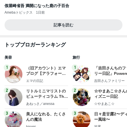
假屋崎省吾 満開になった鹿の子百合
Amebaトピックス
1日前
記事を読む
トップブロガーランキング
美容
旅行
1
1
（旧アカウント）エマ
「吉田さんちのフ
ブログ【アラフォー会
リー日記」Powere
社売却セカンドライ
y Ameba 吉田さ
エマの日記
吉田さんファミリー
フ】
ミリーオフィシャ
ログ
2
2
リトルミニマリストの
☆やまあこ☆さん
ビューティコラム The
ィズニー日記
little minimalist's bea
あねっさ／anessa
☆やまあこ☆
uty colum
3
3
美人になれる、たくさ
日々是甘露2〜デ
んの魔法
ー風味〜
hiromi
甘露