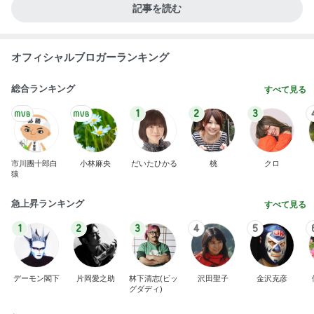
記事を読む
オフィシャルブロガーランキング
総合ランキング
すべて見る
1
2
3
市川團十郎白
小林麻央
だいたひかる
桃
クロ
猿
急上昇ランキング
すべて見る
1
2
3
4
5
デーモン閣下
片岡愛之助
林下清志(ビッ
沢田聖子
金沢克彦
グダディ)