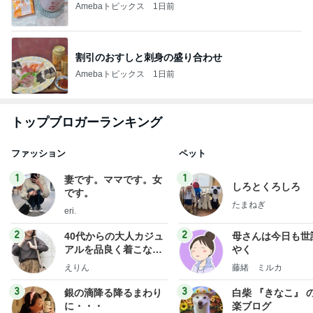
Amebaトピックス
1日前
割引のおすしと刺身の盛り合わせ
Amebaトピックス
1日前
トップブロガーランキング
ファッション
ペット
1
1
妻です。ママです。女
しろとくろしろ
です。
たまねぎ
eri.
2
2
40代からの大人カジュ
母さんは今日も世
アルを品良く着こなす
やく
ファッションブログ
えりん
藤緒 ミルカ
3
3
銀の滴降る降るまわり
白柴 『きなこ』 
に・・・
楽ブログ