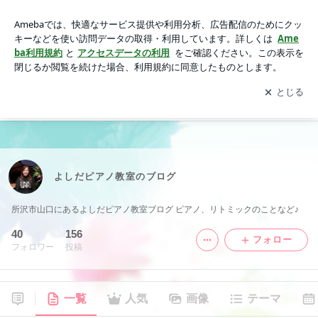
よしだピアノ教室のブログ
アプリをダウンロードして
ブログの更新通知
を受け取りまし
開く
ょう。
よしだピアノ教室のブログ
所沢市山口にあるよしだピアノ教室ブログ ピアノ、リトミックのことなど♪
40
156
フォロー
フォロワー
投稿
一覧
人気
画像
テーマ