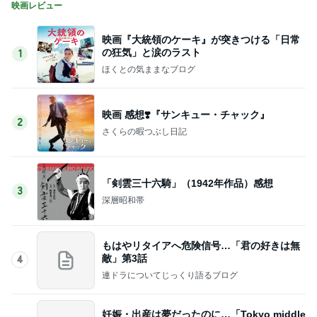
映画レビュー
映画『大統領のケーキ』が突きつける「日常
の狂気」と涙のラスト
1
ほくとの気ままなブログ
映画 感想❣️『サンキュー・チャック』
2
さくらの暇つぶし日記
「剣雲三十六騎」（1942年作品）感想
3
深層昭和帯
もはやリタイアへ危険信号…「君の好きは無
敵」第3話
4
連ドラについてじっくり語るブログ
妊娠・出産は夢だったのに…「Tokyo middle