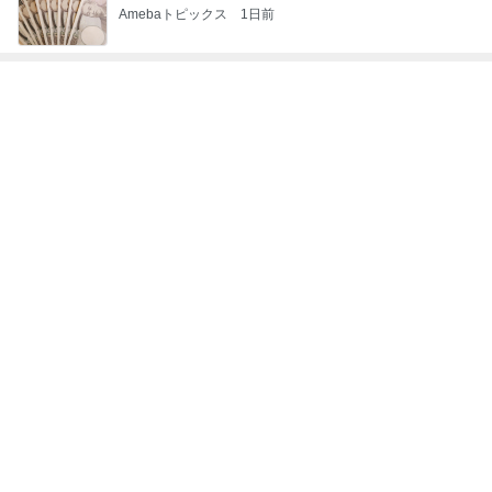
Amebaトピックス
1日前
神がかってる掃除機
Amebaトピックス
18時間前
ヒデ 正直ナメてたごぼう茶の味
Amebaトピックス
1日前
夜中に一瞬ドキッとする怪しい光
Amebaトピックス
1日前
長男だから当然と言ってくる義姉
Amebaトピックス
1日前