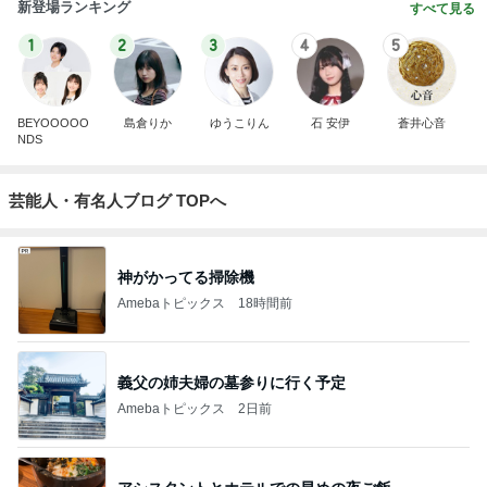
新登場ランキング
すべて見る
1
2
3
4
5
BEYOOOOO
島倉りか
ゆうこりん
石 安伊
蒼井心音
NDS
芸能人・有名人ブログ TOPへ
神がかってる掃除機
Amebaトピックス
18時間前
義父の姉夫婦の墓参りに行く予定
Amebaトピックス
2日前