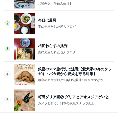
北軽井沢［半住人生活］
今日は最悪
2
妻に先立たれた老人ブログ
相変わらずの批判
3
妻に先立たれた老人ブログ
銀座のママ旅行先で注意【愛犬家の為のクソ
ガキ・バカ親から愛犬を守る対策】
4
銀座のママブログ✨美肌で開運✨銀座ママが作った
化粧品✨銀座クラブ高嶋25歳で開店✨高嶋りえ子
お着物でエルメス バーキン コーデ
町田ダリア園② ダリアとアオスジアゲハと
5
カメラと歩く、日本の風景スナップ紀行