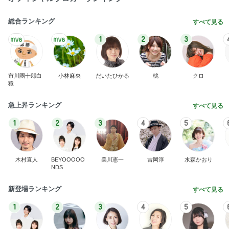
総合ランキング
すべて見る
1
2
3
市川團十郎白
小林麻央
だいたひかる
桃
クロ
猿
急上昇ランキング
すべて見る
1
2
3
4
5
木村直人
BEYOOOOO
美川憲一
吉岡淳
水森かおり
NDS
新登場ランキング
すべて見る
1
2
3
4
5