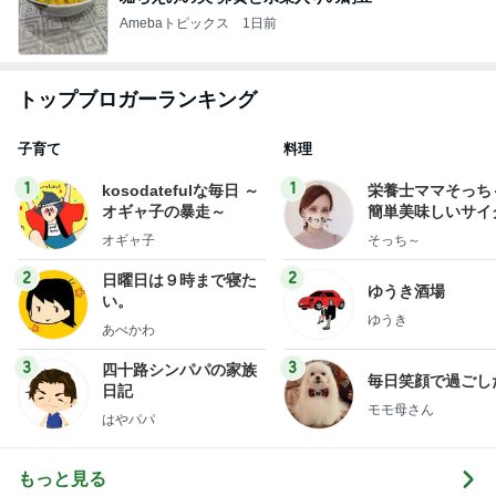
Amebaトピックス
1日前
トップブロガーランキング
子育て
料理
1
1
kosodatefulな毎日 ～
栄養士ママそっち
オギャ子の暴走～
簡単美味しいサイ
献立
オギャ子
そっち～
2
2
日曜日は９時まで寝た
ゆうき酒場
い。
ゆうき
あべかわ
3
3
四十路シンパパの家族
毎日笑顔で過ごし
日記
モモ母さん
はやパパ
もっと見る