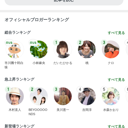
オフィシャルブロガーランキング
総合ランキング
すべて見る
1
2
3
市川團十郎白
小林麻央
だいたひかる
桃
クロ
猿
急上昇ランキング
すべて見る
1
2
3
4
5
木村直人
BEYOOOOO
美川憲一
吉岡淳
水森かおり
NDS
新登場ランキング
すべて見る