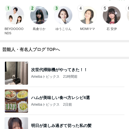
1
2
3
4
5
BEYOOOOO
島倉りか
ゆうこりん
MOMIママ
石 安伊
NDS
芸能人・有名人ブログ TOPへ
次世代掃除機がやってきた！！
Amebaトピックス
21時間前
ハムが美味しい食べ方レシピ4選
Amebaトピックス
2日前
明日が楽しみ過ぎて切った私の髪