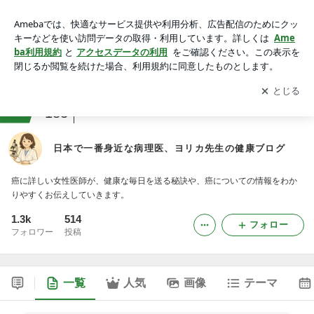
日本で一番身近な病理医、ヨリカ先生の健康ブログ
アプリをダウンロードして
ブログの更新通知
を受け取りまし
開く
ょう。
ranking
健康・ヘルスケアジャンル
183
日本で一番身近な病理医、ヨリカ先生の健康ブログ
癌に詳しい女性医師が、健康な毎日を送る秘訣や、癌についての情報をわか
りやすくお伝えしていきます。
1.3k
514
フォロー
フォロワー
投稿
一覧
人気
画像
テーマ