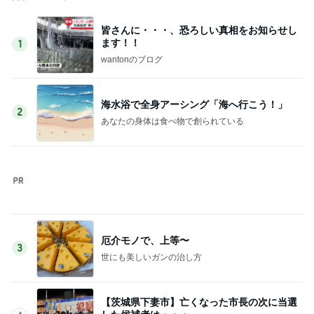
皆さんに・・・、恐ろしい真相をお知らせし
ます！！
1
wantonのブログ
海水浴で全身アーシング「海へ行こう！」
2
あなたの身体は食べ物で創られている
厄介モノで、上等〜
3
世にも美しいガンの治し方
【茨城県下妻市】亡くなった市長の次に当選
した候補者は・・・
4
あなたの身体は食べ物で創られている
【裏側】日米共同介入の真相！メディアが隠