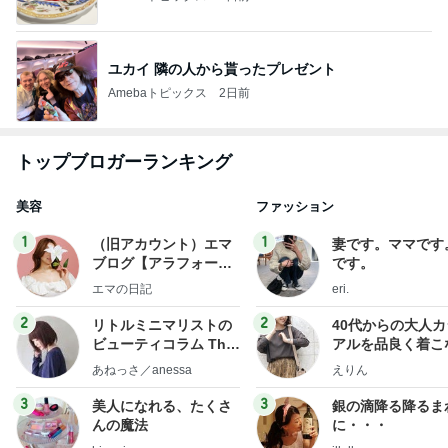
ユカイ 隣の人から貰ったプレゼント
Amebaトピックス
2日前
トップブロガーランキング
美容
ファッション
1
1
（旧アカウント）エマ
妻です。ママです
ブログ【アラフォー会
です。
社売却セカンドライ
エマの日記
eri.
フ】
2
2
リトルミニマリストの
40代からの大人
ビューティコラム The
アルを品良く着こ
little minimalist's bea
ファッションブロ
あねっさ／anessa
えりん
uty colum
3
3
美人になれる、たくさ
銀の滴降る降るま
んの魔法
に・・・