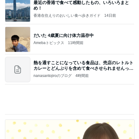
デーモン閣下
片岡愛之助
林下清志(ビッ
沢田聖子
金沢克彦
グダディ)
新登場ランキング
すべて見る
1
2
3
4
5
BEYOOOOO
ゆうこりん
島倉りか
石 安伊
蒼井心音
NDS
Ameba殿堂入りブログ
北斗晶
中川翔子
辻希美