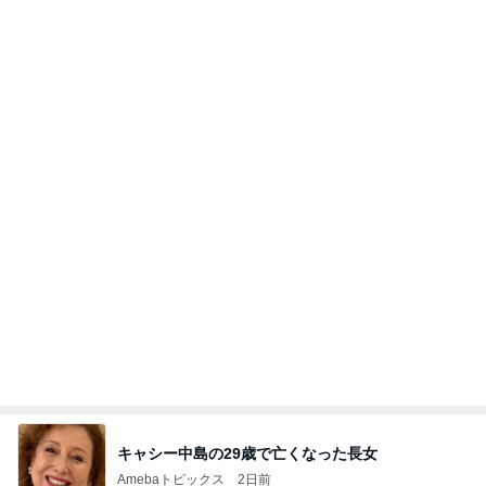
芸能人・有名人ブログ TOPへ
野沢直子 再婚相手と姉が初対面
Amebaトピックス
11時間前
開卡
くいしんぼうCAMのもっとおいしい台湾!!!!
3日前