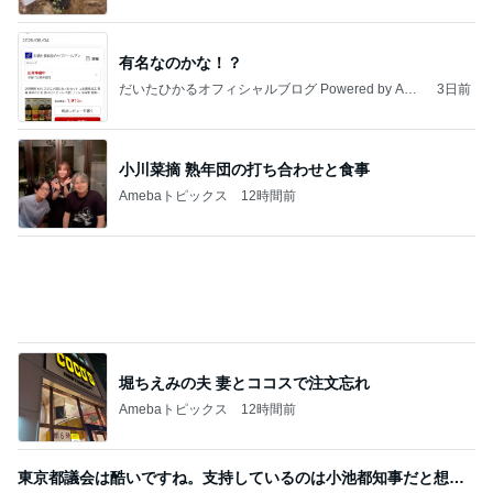
Amebaトピックス
2日前
8月2日放送のTBS「週刊さんまとマツコ」先週に引
き続き出演します♪
植草美幸オフィシャルブログ Powered by Ameba
6日前
少し残念なお知らせがある素敵なピアス
Amebaトピックス
13時間前
アンジャ児嶋さん相葉ちゃんと食事で紹介された仲
のいい後輩にコイツとは仲よく出来ないと思った
喋り場ならぬ語り場(仮)
10日前