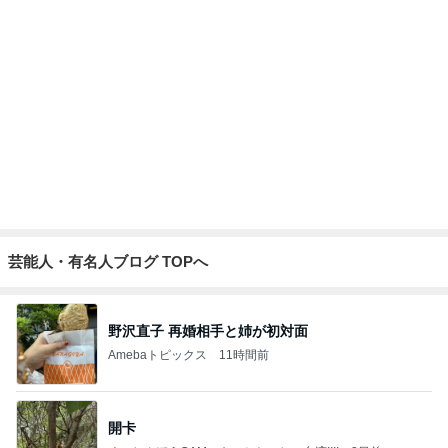
小川菜摘 熟年団の打ち合わせと食事
Amebaトピックス
12時間前
堀ちえみの夫 妻とココスで注文忘れ
Amebaトピックス
12時間前
東京都議会は酷いですね。支持しているのは小池都知事だと想い
ますが、こんなのを許していいんですか？
ht9299yzf祈りのブログ
5時間前
再生9,178回 · リアクション1,531件 | 結局これですか | さとうさおり一直線結
局これですかwww.facebook.com さとうさおりさんに対して、酷い事をして
いますね。東京都議会は。それを支持している都議会議員は最低ですね。 自
分に、都合の悪い事は非公開 都民の皆さん、目を覚ましてください。 こん
な、酷いことをする都議会は、いならいと想いますが？ 今までも、中国人
記事を読む
に、優遇政策をしていますから、こんな状態を許していては、外国に乗っ取
られてし