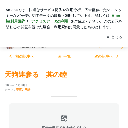
天狗連参る 其の睦 | 金原亭世之介オフィシャルブログ「世之
介のそばにおいでよ」Powered by Ameba
アプリをダウンロードして
ブログの更新通知
を受け取りまし
開く
ょう。
金原亭世之介オフィシャルブログ「世之介の
フォロー
そばにおいでよ」
前の記事へ
一覧
次の記事へ
天狗連参る 其の睦
2022年11月03日
テーマ：
寄席と落語
広告を表示できませんでした