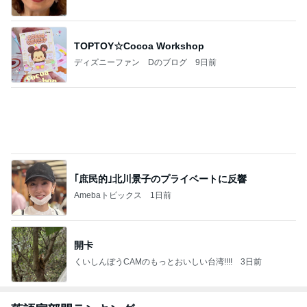
写真で大喜利みたいになったかるた
Amebaトピックス
11時間前
TOPTOY☆Cocoa Workshop
ディズニーファン Dのブログ
9日前
白髪を考え美容師と相談した髪色
Amebaトピックス
11時間前
最近の香港で食べて感動したもの、いろいろまと
め！
香港在住えりのおいしい食べ歩きガイド
14日前
だいた 4歳夏に向け体力温存中