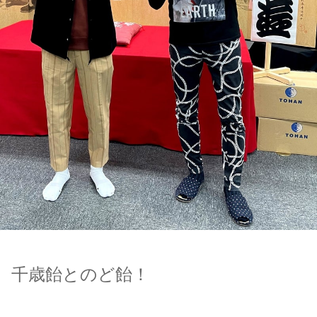
千歳飴とのど飴！