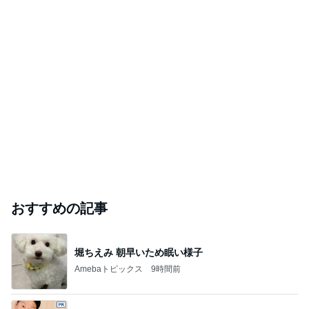
｢庶民的｣北川景子のプライベートに反響
Amebaトピックス
1日前
開卡
くいしんぼうCAMのもっとおいしい台湾!!!!
3日前
落語家部門ランキング
桂宮治
桂文枝
「被告福田」
林家たい平
露の五九洛