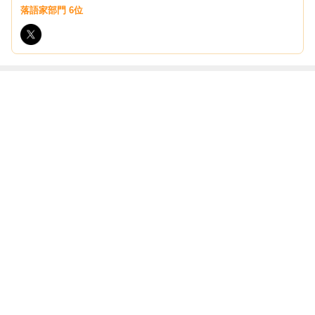
落語家部門 6位
最近の画像つき記事
まだ末廣亭に来
新宿末廣亭『温
こども落語ラ
CATーAーTAC
た事無いお客
泉シャーク落
ボ 発表会日程
のコンテンポラ
様 是非お越し
語』 温泉シャー
が決まってお稽
リーダンスは最
ください 温泉
ク制作秘話を落
古に熱量半端無
高
シャーク落語
語化
もっと見る
いよ
ABEMA
清水アキラ 37歳で急逝した息子 良太郎
さんの死去にコメント