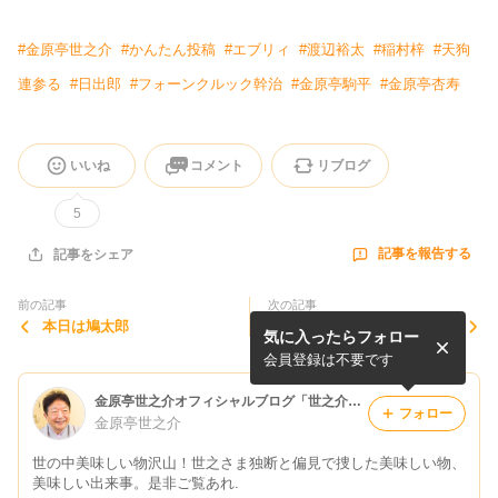
#
金原亭世之介
#
かんたん投稿
#
エブリィ
#
渡辺裕太
#
稲村梓
#
天狗
連参る
#
日出郎
#
フォーンクルック幹治
#
金原亭駒平
#
金原亭杏寿
いいね
コメント
リブログ
5
記事を報告する
記事をシェア
前の記事
次の記事
本日は鳩太郎
秋晴れ
気に入ったらフォロー
会員登録は不要です
金原亭世之介オフィシャルブログ「世之介のそばにおいでよ」Powered by Ameba
フォロー
金原亭世之介
世の中美味しい物沢山！世之さま独断と偏見で捜した美味しい物、
美味しい出来事。是非ご覧あれ.