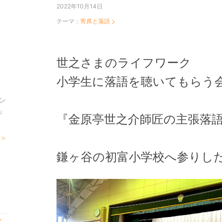
2022年10月14日
テーマ：
寄席と落語
世之さまのライフワーク
小学生に落語を聴いてもらう
ン
』
『金原亭世之介師匠の主張落
 ＞
鎌ヶ谷の初富小学校へ参りし
く