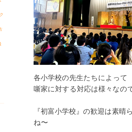
ク
古
最
各小学校の先生たちによって
噺家に対する対応は様々なの
『初富小学校』の歓迎は素晴
ね〜