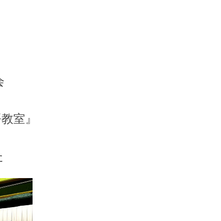
会
語教室』
た