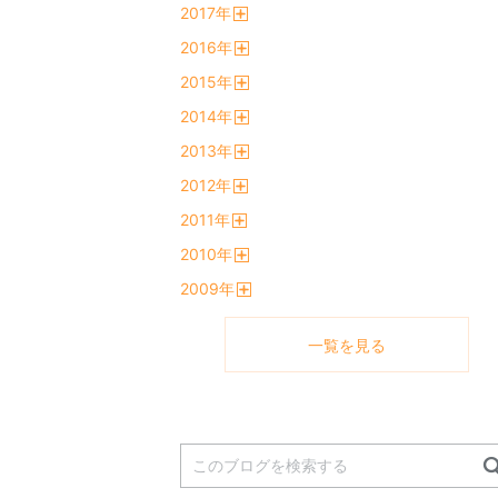
2017
年
く
開
2016
年
く
開
2015
年
く
開
2014
年
く
開
2013
年
く
開
2012
年
く
開
2011
年
く
開
2010
年
く
開
2009
年
く
開
く
一覧を見る