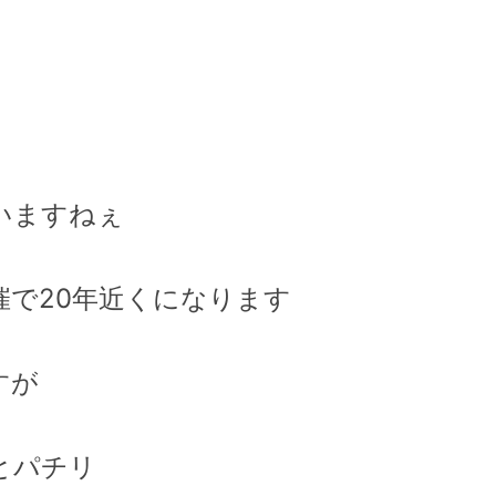
いますねぇ
催で20年近くになります
すが
とパチリ