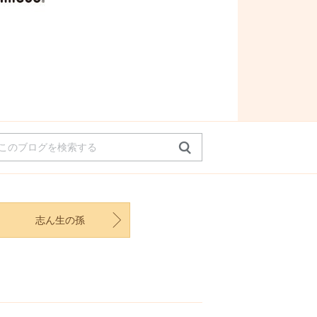
志ん生の孫