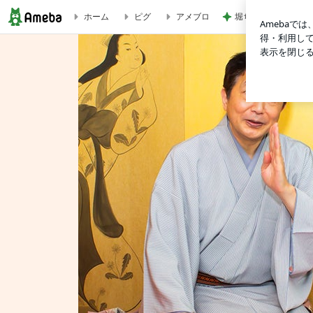
堀ちえみ 術後の経
ホーム
ピグ
アメブロ
初富小学校 | 金原亭世之介オフィシャルブログ「世之介のそばにおい