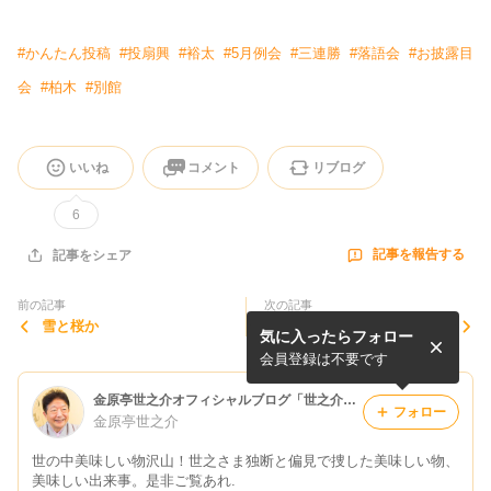
#
かんたん投稿
#
投扇興
#
裕太
#
5月例会
#
三連勝
#
落語会
#
お披露目
会
#
柏木
#
別館
いいね
コメント
リブログ
6
記事を報告する
記事をシェア
前の記事
次の記事
雪と桜か
ピビンパハウス
気に入ったらフォロー
会員登録は不要です
金原亭世之介オフィシャルブログ「世之介のそばにおいでよ」Powered by Ameba
フォロー
金原亭世之介
世の中美味しい物沢山！世之さま独断と偏見で捜した美味しい物、
美味しい出来事。是非ご覧あれ.