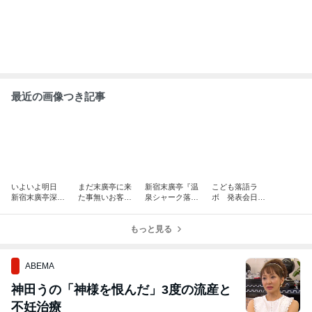
最近の画像つき記事
いよいよ明日
まだ末廣亭に来
新宿末廣亭『温
こども落語ラ
新宿末廣亭深夜
た事無いお客
泉シャーク落
ボ 発表会日程
寄席 『温泉シ
様 是非お越し
語』 温泉シャー
が決まってお稽
ャーク落語』
ください 温泉
ク制作秘話を落
古に熱量半端無
シャーク落語
もっと見る
語化
いよ
ABEMA
神田うの「神様を恨んだ」3度の流産と
不妊治療