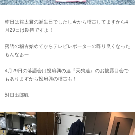
昨日は裕太君の誕生日でしたし今から稽古してますから4
月29日は期待ですよ！
落語の稽古始めてからテレビレポーターの喋り良くなった
もんなぁー
4月29日の落語会は投扇興の連『天狗連』のお披露目会で
もありますから投扇興の稽古も！
対日出郎戦