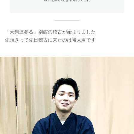
『天狗連参る』別館の稽古が始まりました
先頭きって先日稽古に来たのは裕太君です