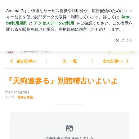
『天狗連参る』別館稽古いよいよ | 金原亭世之介オフィシャル
ブログ「世之介のそばにおいでよ」Powered by Ameba
アプリをダウンロードして
ブログの更新通知
を受け取りまし
開く
ょう。
金原亭世之介オフィシャルブログ「世之介の
フォロー
そばにおいでよ」
前の記事へ
一覧
次の記事へ
『天狗連参る』別館稽古いよいよ
2020年03月28日
テーマ：
寄席と落語
広告を表示できませんでした