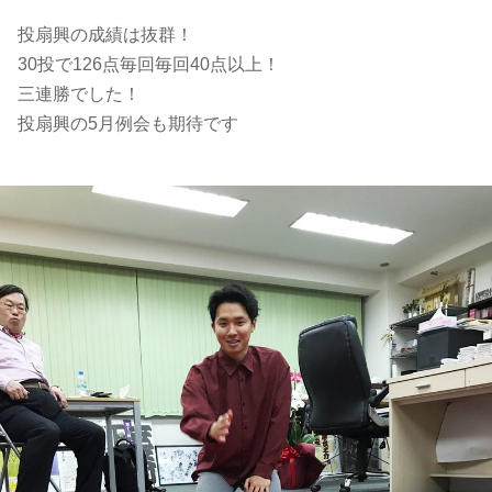
投扇興の成績は抜群！
30投で126点毎回毎回40点以上！
三連勝でした！
投扇興の5月例会も期待です