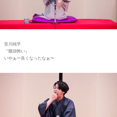
安川純平
『饅頭怖い』
いやぁー良くなったなぁ〜