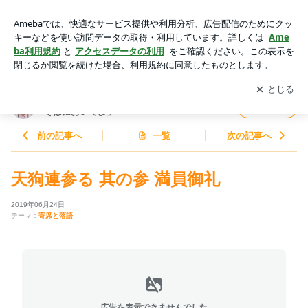
天狗連参る 其の参 満員御礼 | 金原亭世之介オフィシャルブロ
グ「世之介のそばにおいでよ」Powered by Ameba
アプリをダウンロードして
ブログの更新通知
を受け取りまし
開く
ょう。
金原亭世之介オフィシャルブログ「世之介の
フォロー
そばにおいでよ」
前の記事へ
一覧
次の記事へ
天狗連参る 其の参 満員御礼
2019年06月24日
テーマ：
寄席と落語
広告を表示できませんでした