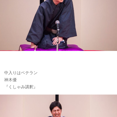
中入りはベテラン
神木優
『くしゃみ講釈』