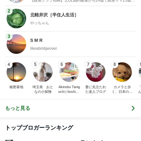
3
S M R
likeabridgeover
4
5
6
7
8
秘密基地
埼玉発 おと
Akinobu Tanig
妻に先立たれ
カメラと歩
なの小探険
uchi | Itoshima
た老人ブログ
く、日本の風
Landscape Ph
景スナップ紀
otographer
行
もっと見る
トップブロガーランキング
料理
ファッション
1
1
栄養士ママそっち～の
妻です。ママです
簡単美味しいサイクル
です。
献立
そっち～
eri.