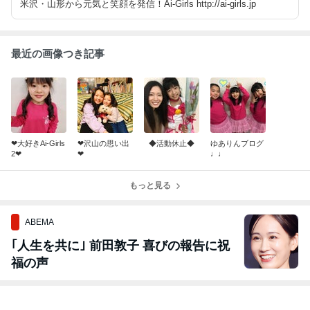
米沢・山形から元気と笑顔を発信！Ai-Girls http://ai-girls.jp
最近の画像つき記事
❤大好きAi-Girls
❤沢山の思い出
◆活動休止◆
ゆありんブログ
2❤
❤
♩♩
もっと見る
ABEMA
｢人生を共に｣ 前田敦子 喜びの報告に祝
福の声