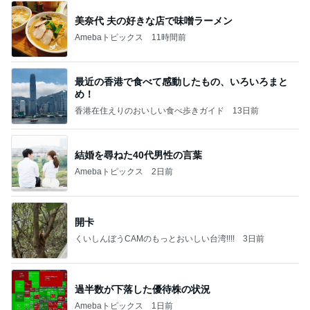
最近の香港で食べて感動したもの、いろいろまと
め！
香港在住えりのおいしい食べ歩きガイド
13日前
結婚を尋ねた40代男性の言葉
Amebaトピックス
2日前
開卡
くいしんぼうCAMのもっとおいしい台湾!!!!
3日前
過半数が下落した優待株の状況
Amebaトピックス
1日前
TOPTOY☆Cocoa Workshop
ディズニーファン Dのブログ
9日前