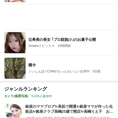
辻希美の長女 ｢プロ顔負け｣のお菓子公開
Amebaトピックス
20時間前
開卡
くいしんぼうCAMのもっとおいしい台湾!!!!
3日前
ジャンルランキング
カメラ(風景写真)
9,435人参加中
1
銀座のママブログ✨美肌で開運✨銀座ママが作った化
粧品✨銀座クラブ高嶋25歳で開店✨高嶋りえ子 お着
物でエルメス バーキン コーデ
【銀座クラブ高嶋】元OL婚約破棄から24歳で銀座ママ25歳でオーナーママ銀座 美肌で開運♡パワースポット巡り高嶋りえ子ブログ
2
北軽井沢［半住人生活］
やっちゃん