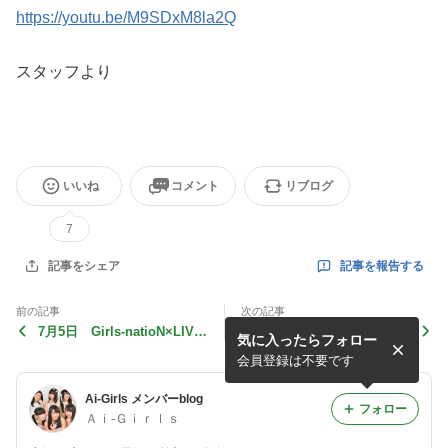
https://youtu.be/M9SDxM8la2Q
スタッフより
いいね
コメント
リブログ
7
記事を報告する
記事をシェア
前の記事
次の記事
7月5日 Girls-natioN×LIVE
更新・6月21日 日本一さく
気に入ったらフォロー
ATTACK!!@仙台darwin スタ
らんぼ祭りについて スタッ
ッフより
フより
会員登録は不要です
Ai-Girls メンバーblog
フォロー
Ａｉ‐Ｇｉｒｌｓ