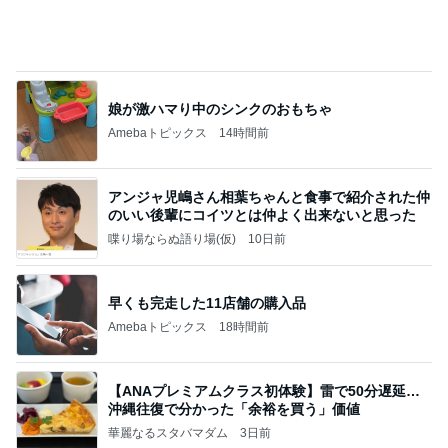
娘が激ハマり中のシンクのおもちゃ
Amebaトピックス
14時間前
アンジャ児嶋さん相葉ちゃんと食事で紹介された仲
のいい後輩にコイツとは仲よく出来ないと思った
喋り場ならぬ語り場(仮)
10日前
早くも完走した11店舗の購入品
Amebaトピックス
18時間前
【ANAプレミアムクラス初体験】雷で50分遅延…
沖縄往復で分かった「余裕を買う」価値
華麗なるスタバマダム
3日前
仲良くなってきた近所の可愛い猫達
Amebaトピックス
1日前