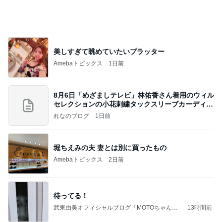
美しすぎて眺めていたいプラッター
Amebaトピックス
1日前
8月6日「めざましテレビ」林佑香さん着用のウィル
セレクションの小花刺繍タックスリーブカーディガ
ン
れなのブログ
1日前
堀ちえみの夫 妻とは別に買ったもの
Amebaトピックス
2日前
待ってる！
武東由美オフィシャルブログ「MOTOちゃんと
13時間前
のはっぴぃな毎日」Powered by Ameba
注文どおりに頭をカットした写真
Amebaトピックス
1日前