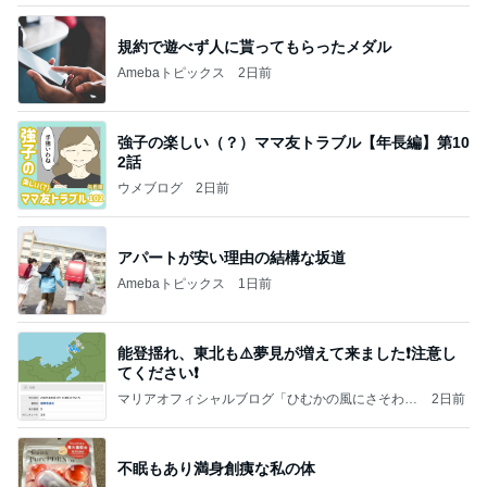
規約で遊べず人に貰ってもらったメダル
Amebaトピックス
2日前
強子の楽しい（？）ママ友トラブル【年長編】第10
2話
ウメブログ
2日前
アパートが安い理由の結構な坂道
Amebaトピックス
1日前
能登揺れ、東北も⚠️夢見が増えて来ました❗️注意し
てください❗️
マリアオフィシャルブログ「ひむかの風にさそわれ
2日前
て」Powered by Ameba
不眠もあり満身創痍な私の体