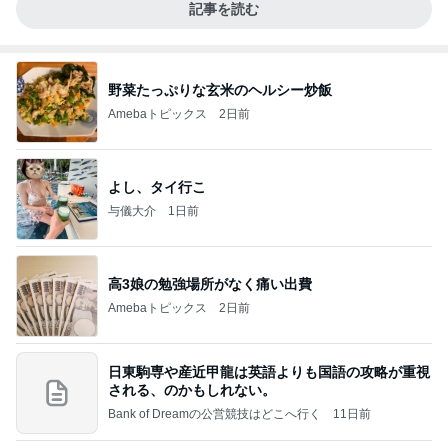
記事を読む
野菜たっぷりな玄米のヘルシー炒飯
Amebaトピックス
2日前
よし、タイ行こ
与儀大介
1日前
高3娘の勉強場所がなく痛い出費
Amebaトピックス
2日前
日東駒専や産近甲龍は英語よりも国語の攻略が重視
される、のかもしれない。
Bank of Dreamの公営競技はどこへ行く
11日前