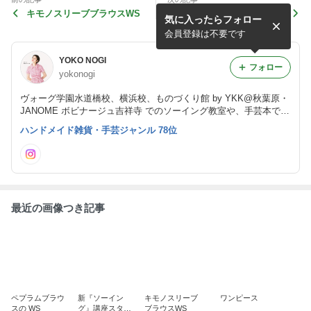
キモノスリーブブラウスWS
ワンピース
気に入ったらフォロー
会員登録は不要です
YOKO NOGI
フォロー
yokonogi
ヴォーグ学園水道橋校、横浜校、ものづくり館 by YKK@秋葉原・
JANOME ボビナージュ吉祥寺 でのソーイング教室や、手芸本での
作品発表など、野木陽子のハンドメイド＆ソーイングを通して楽し
ハンドメイド雑貨・手芸ジャンル 78位
い日々を綴ります。
最近の画像つき記事
ペプラムブラウ
新『ソーイン
キモノスリーブ
ワンピース
スの WS
グ』講座スター
ブラウスWS