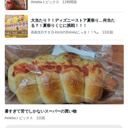
Amebaトピックス
11時間前
大当たり？！ディズニーストア夏祭り…何当た
る？！夏祭りくじに挑戦！！！
高校生Dヲタ Ꭰ-ᎮꭵꭹꭴのDisneyにっき！！✎ܚ
13日前
暑すぎて苦でしかないスーパーの買い物
Amebaトピックス
1日前