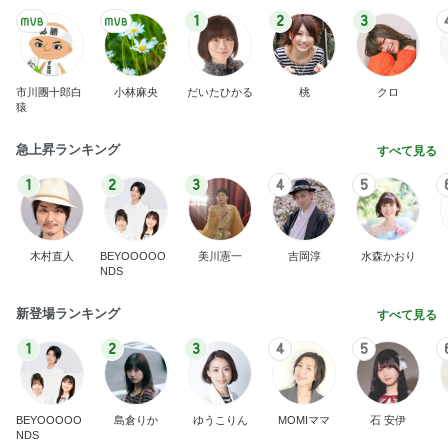
1
2
3
市川團十郎白
小林麻央
だいたひかる
桃
クロ
猿
急上昇ランキング
すべて見る
1
2
3
4
5
木村直人
BEYOOOOO
美川憲一
吉岡淳
水森かおり
NDS
新登場ランキング
すべて見る
1
2
3
4
5
BEYOOOOO
島倉りか
ゆうこりん
MOMIママ
石 安伊
NDS