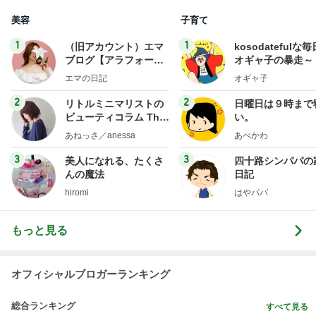
美容
子育て
1
1
（旧アカウント）エマ
kosodatefulな毎
ブログ【アラフォー会
オギャ子の暴走～
社売却セカンドライ
エマの日記
オギャ子
フ】
2
2
リトルミニマリストの
日曜日は９時まで
ビューティコラム The
い。
little minimalist's bea
あねっさ／anessa
あべかわ
uty colum
3
3
美人になれる、たくさ
四十路シンパパの
んの魔法
日記
hiromi
はやパパ
もっと見る
オフィシャルブロガーランキング
総合ランキング
すべて見る