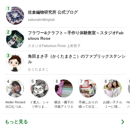
1
佐倉編物研究所 公式ブログ
sakuraknittinglab
2
フラワー&クラフト～手作り体験教室～スタジオFab
ulous Rose
スタジオFabulous Rose 上村良子
3
角田まさ子（かくたまさこ）のファブリックステンシ
ル
かくたまさこ
4
5
6
7
8
Atelier Renard
ド素人、シャ
横浜・磯子の
手織しおりの
お縫い子テル
Ha
出口むつみの
ツ作りまし
洋裁アトリエ
織って仕立て
ミーに憧れ
トールペイン
た！
て楽しむ オ
て…
ト
ンライン通信
講座
もっと見る