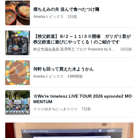
堀ちえみの夫 並んで食べたつけ麺
Amebaトピックス
2日前
【秩父鉄道】８/２～１１/３０開催 ガリガリ君が
秩父鉄道に遊びにやってくる！のご紹介です
秩父市議会議員 黒澤秀之 ブログ Powered by Ame
10日前
ba
何軒も回って買えた水ようかん
Amebaトピックス
19時間前
☆We're timelesz LIVE TOUR 2026 episode2 MO
MENTUM
☆☆☆ゆきちにっき☆☆☆
7日前