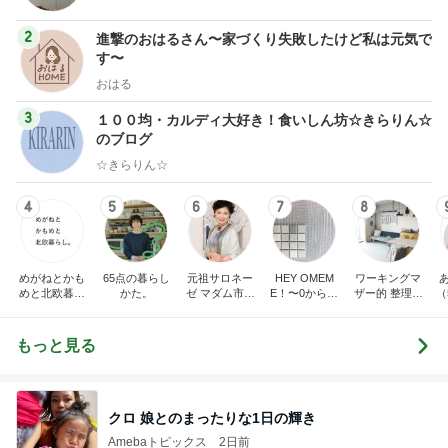
2
進撃のおはるさん〜家づくり失敗したけど私は元気で
す〜
おはる
3
１００均・カルディ大好き！食いしん坊☆きらりん☆
のブログ
☆きらりん☆
4
5
6
7
8
めがねとかも
65点の暮らし
元祖サロネー
HEY OMEM
ワーキングマ
めと北欧暮ら
かた。
ゼ マダム市川
E！〜0からの
ザー的 整理収
（
し
のほのぼのブ
家づくり〜
納 ＆ 北欧イン
ログ
テリア
もっと見る
クロ 娘とのまったりな1日の輝き
Amebaトピックス
2日前