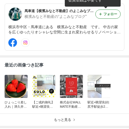
会員登録は不要です
馬車道【横濱みなと不動産】のよこみなブログ
フォロー
横濱みなと不動産の“よこみなブログ”
横浜市中区・馬車道にある 横濱みなと不動産 です。 中古の家
を広くゆったりオシャレな空間に生まれ変わらせるリノベーション
を得意としています！ 素敵な家情報はもちろん、横浜のグルメ情
報等々、STAFFが自由気ままに配信します！
最近の画像つき記事
ひょっこり差し
【ご成約御礼】
株式会社WALL
駅近×眺望良好|
入れ｜津久井浜
駅近×眺望良好|
MATE不動産様
尻手駅徒歩2分
の大粒イチゴ
尻手駅徒歩2分
より10周年のお
のグランシティ
のグランシティ
祝いをいただき
川崎をご紹介
川崎をご紹介
もっと見る
ました