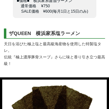
■価格■ 横浜家系醤油ラーメン
通常価格 ¥750
SALE価格 ¥600(毎月1日と15日のみ)
ザQUEEN 横浜家系塩ラーメン
天日を浴びた極上塩と最高級海産物を使用した特製塩タ
レ。
伝統『極上濃厚豚骨スープ』さらに味と香り引き立つ最高
級！