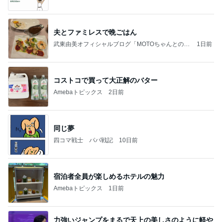
夫とファミレスで晩ごはん
武東由美オフィシャルブログ「MOTOちゃんとのは
1日前
っぴぃな毎日」Powered by Ameba
コストコで買って大正解のバター
Amebaトピックス
2日前
同じ夢
四コマ戦士 パパ戦記
10日前
宿泊者全員が楽しめるホテルの魅力
Amebaトピックス
1日前
力強いジャンプをまるで天上の美しさのように軽や