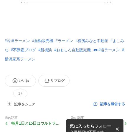
・‥━━━━━━━━━━━━━━━━‥・
#
冷凍ラーメン
#
自動販売機
#
ラーメン
#
横濱みなと不動産
#
よこみ
な
#
不動産ブログ
#
新横浜
#
おもしろ自動販売機
#
塩ラーメン
#
横浜家系ラーメン
いいね
リブログ
17
記事を報告する
記事をシェア
前の記事
次の記事
毎月1日と15日はウルトラの
本日のお花♡珍しい花びらを
気に入ったらフォロー
日！冷凍ラーメン自動販売機
持つ〝グロリオサ〟
SALE開催します！