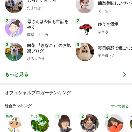
しろとくろしろ
簡単美味しいサイ
たまねぎ
献立
そっち～
2
2
母さんは今日も世話を
ゆうき酒場
やく
ゆうき
藤緒 ミルカ
3
3
白柴 『きなこ』 のお気
毎日笑顔で過ごし
楽ブログ
モモ母さん
ひろ☆みき
もっと見る
オフィシャルブロガーランキング
総合ランキング
すべて見る
1
2
3