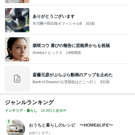
ありがとうございます
市川團十郎白猿オフィシャルB
3日前
柴咲コウ 喜びの報告に芸能界からも祝福
Amebaトピックス
14時間前
斎藤元彦がぶらぶら動画のアップを止めた
Bank of Dreamの公営競技はどこへ行く
9日前
ジャンルランキング
インテリア・暮らし
18,963人参加中
1
おうちと暮らしのレシピ 〜HOME&LIFE〜
yuki (ドキ子）