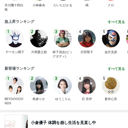
市川團十郎白
小林麻央
だいたひかる
桃
クロ
猿
急上昇ランキング
すべて見る
1
2
3
4
5
デーモン閣下
片岡愛之助
林下清志(ビッ
沢田聖子
金沢克彦
グダディ)
新登場ランキング
すべて見る
1
2
3
4
5
BEYOOOOO
島倉りか
ゆうこりん
石 安伊
蒼井心音
NDS
小倉優子 体調を崩し生活を見直し中