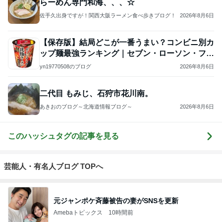
らーめん専門和海、、、☆
佐手久出身ですが！関西大阪ラーメン食べ歩きブログ！
2026年8月6日
【保存版】結局どこが一番うまい？コンビニ別カ
ップ麺最強ランキング｜セブン・ローソン・ファ
ミマ
yn19770508のブログ
2026年8月6日
二代目 もみじ、石狩市花川南。
あきおのブログ～北海道情報ブログ～
2026年8月6日
このハッシュタグの記事を見る
芸能人・有名人ブログ TOPへ
元ジャンポケ斉藤被告の妻がSNSを更新
Amebaトピックス
10時間前