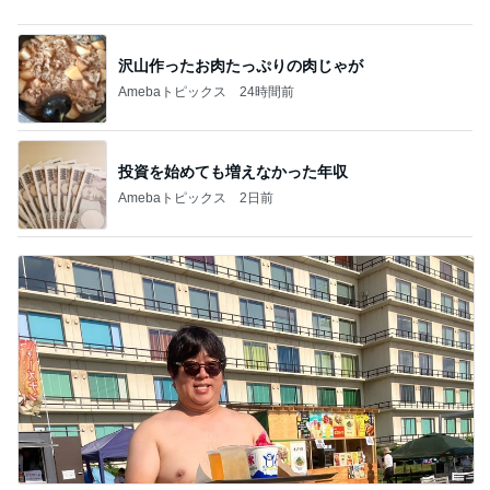
490円のサプリで息子の身長復活
Amebaトピックス
1日前
息子に頼んだ福岡には無いクッキー
Amebaトピックス
1日前
初めての体験に満足気な51歳
Amebaトピックス
1日前