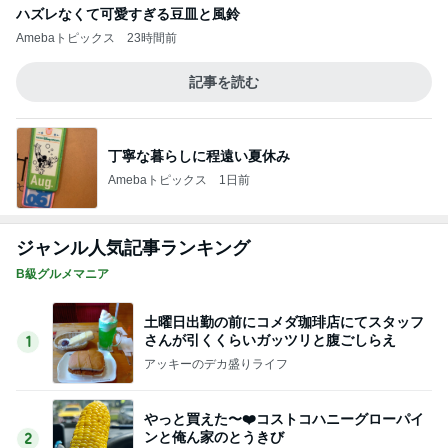
土曜日出勤の前にコメダ珈琲店にてスタッフ
さんが引くくらいガッツリと腹ごしらえ
1
アッキーのデカ盛りライフ
やっと買えた〜❤️コストコハニーグローパイ
ンと俺ん家のとうきび
2
道産子どすどす！
【山岡家】期間限定！暑い夏にスタミナ補給
のガッツリ濃厚ラーメン！！〜前橋野中店さ
3
ん〜
デカ盛りんぐ
【ラーメン】全部のせ醤油 大盛@和風中華
そば一色HITOIRO 愛知県西尾市
4
『やすたろう』的 食の備忘録
かっぱ寿司平日(得)メニューと大人気「道の
駅村田」へ
5