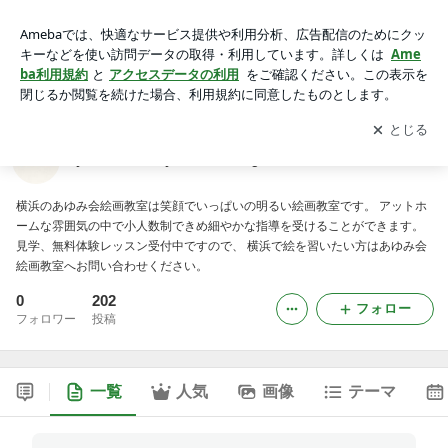
yokohama-ayumikai-kaigaのブログ
アプリをダウンロードして
ブログの更新通知
を受け取りまし
開く
ょう。
yokohama-ayumikai-kaigaのブログ
横浜のあゆみ会絵画教室は笑顔でいっぱいの明るい絵画教室です。 アットホ
ームな雰囲気の中で小人数制できめ細やかな指導を受けることができます。
見学、無料体験レッスン受付中ですので、 横浜で絵を習いたい方はあゆみ会
絵画教室へお問い合わせください。
0
202
フォロー
フォロワー
投稿
一覧
人気
画像
テーマ