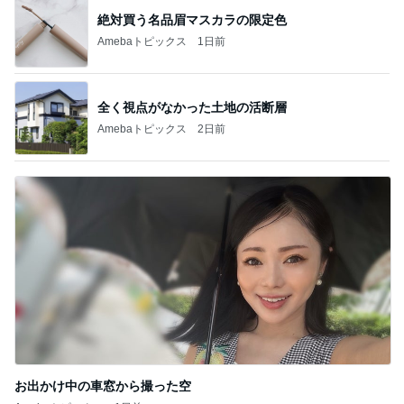
記事を読む
韓国で買って失敗したトイレの匂い
Amebaトピックス
1日前
間違いない海老アボチーズの春巻き
Amebaトピックス
12時間前
高橋英樹 勲章菊といわれるガザニア
Amebaトピックス
2日前
教官の嫌がらせで先生を代えたこと
Amebaトピックス
1日前