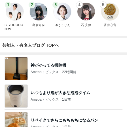
1
2
3
4
5
BEYOOOOO
島倉りか
ゆうこりん
石 安伊
蒼井心音
NDS
芸能人・有名人ブログ TOPへ
神がかってる掃除機
Amebaトピックス
22時間前
いつもより泡が大きな泡泡タイム
Amebaトピックス
1日前
リベイクでさらにもちもちになるパン
Amebaトピックス
1日前