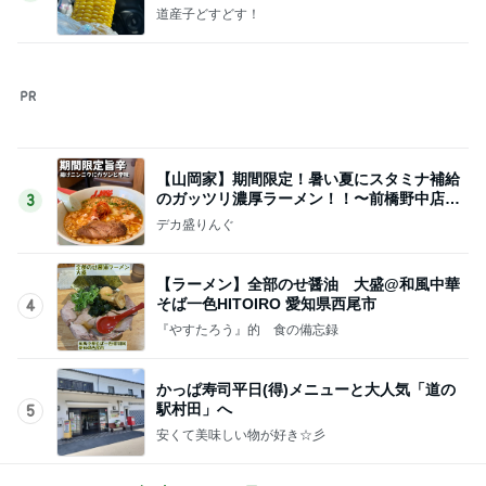
安くて美味しい物が好き☆彡
このジャンルの記事をもっと見る
神がかってる掃除機
Amebaトピックス
22時間前
彼氏の家で彼氏が作ったスープカレー
Amebaトピックス
23時間前
しっかりした方が好まれるエアライン
Amebaトピックス
1日前
絶対買う名品眉マスカラの限定色