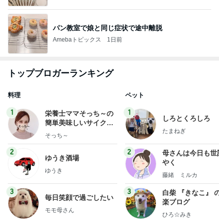
パン教室で娘と同じ症状で途中離脱
Amebaトピックス
1日前
トップブロガーランキング
料理
ペット
1
1
栄養士ママそっち～の
しろとくろしろ
簡単美味しいサイクル
たまねぎ
献立
そっち～
2
2
母さんは今日も世
ゆうき酒場
やく
ゆうき
藤緒 ミルカ
3
3
白柴 『きなこ』 
毎日笑顔で過ごしたい
楽ブログ
モモ母さん
ひろ☆みき