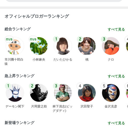
オフィシャルブロガーランキング
総合ランキング
すべて見る
1
2
3
市川團十郎白
小林麻央
だいたひかる
桃
クロ
猿
急上昇ランキング
すべて見る
1
2
3
4
5
デーモン閣下
片岡愛之助
林下清志(ビッ
沢田聖子
金沢克彦
グダディ)
新登場ランキング
すべて見る