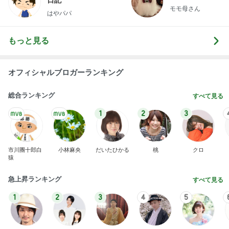
日記
モモ母さん
はやパパ
もっと見る
オフィシャルブロガーランキング
総合ランキング
すべて見る
1
2
3
市川團十郎白
小林麻央
だいたひかる
桃
クロ
猿
急上昇ランキング
すべて見る
1
2
3
4
5