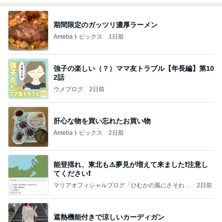
期間限定のガッツリ濃厚ラーメン
Amebaトピックス
1日前
強子の楽しい（？）ママ友トラブル【年長編】第10
2話
ウメブログ
2日前
肝心な物を買い忘れたお買い物
Amebaトピックス
2日前
能登揺れ、東北も⚠️夢見が増えて来ました❗️注意し
てください❗️
マリアオフィシャルブログ「ひむかの風にさそわれ
2日前
て」Powered by Ameba
遮熱機能付きで涼しいカーディガン