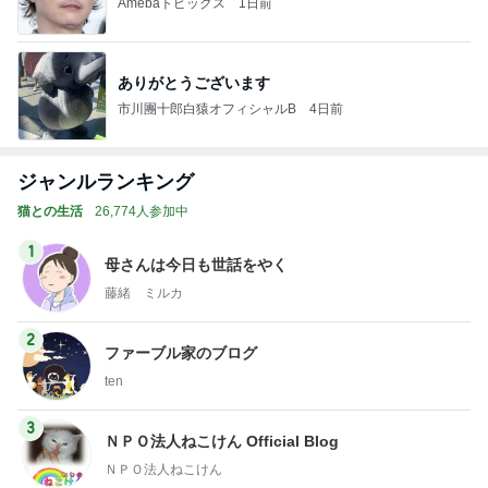
Amebaトピックス
1日前
ありがとうございます
市川團十郎白猿オフィシャルB
4日前
ジャンルランキング
猫との生活
26,774人参加中
1
母さんは今日も世話をやく
藤緒 ミルカ
2
ファーブル家のブログ
ten
3
ＮＰＯ法人ねこけん Official Blog
ＮＰＯ法人ねこけん