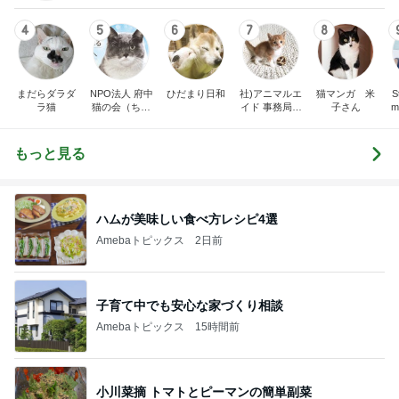
4
5
6
7
8
まだらダラダ
NPO法人 府中
ひだまり日和
社)アニマルエ
猫マンガ 米
St
ラ猫
猫の会（ちゅ
イド 事務局＆
子さん
m
ー猫）
みんなの日記
もっと見る
ハムが美味しい食べ方レシピ4選
Amebaトピックス
2日前
子育て中でも安心な家づくり相談
Amebaトピックス
15時間前
小川菜摘 トマトとピーマンの簡単副菜