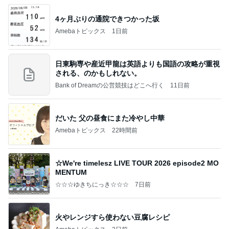
4ヶ月ぶりの通院できつかった坂
Amebaトピックス
1日前
日東駒専や産近甲龍は英語よりも国語の攻略が重視
される、のかもしれない。
Bank of Dreamの公営競技はどこへ行く
11日前
だいた 父の昼食にまた冷やし中華
Amebaトピックス
22時間前
☆We're timelesz LIVE TOUR 2026 episode2 MO
MENTUM
☆☆☆ゆきちにっき☆☆☆
7日前
火やレンジすら使わない豆腐レシピ