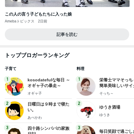
この人の言う子どもたちに入った娘
Amebaトピックス
2日前
記事を読む
トップブロガーランキング
子育て
料理
1
1
kosodatefulな毎日 ～
栄養士ママそっち
オギャ子の暴走～
簡単美味しいサイ
献立
オギャ子
そっち～
2
2
日曜日は９時まで寝た
ゆうき酒場
い。
ゆうき
あべかわ
3
3
四十路シンパパの家族
毎日笑顔で過ごし