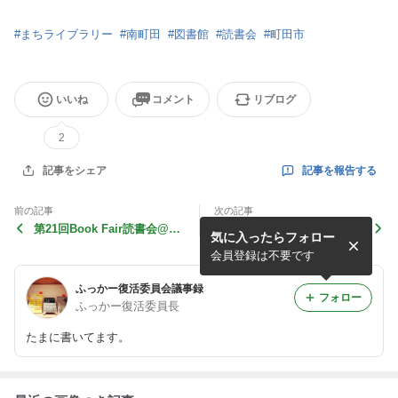
#
まちライブラリー
#
南町田
#
図書館
#
読書会
#
町田市
いいね
コメント
リブログ
2
記事を報告する
記事をシェア
前の記事
次の記事
第21回Book Fair読書会@オ
11月3日（文化の日）SNSタ
気に入ったらフォロー
ンラインは、4月19日10時か
イムラインジャック「読書会
ら！
の仲間を増やすプロジェク
会員登録は不要です
ト」！！
ふっかー復活委員会議事録
フォロー
ふっかー復活委員長
たまに書いてます。