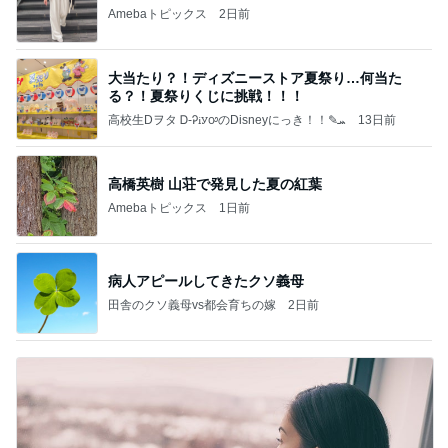
Amebaトピックス
2日前
大当たり？！ディズニーストア夏祭り…何当た
る？！夏祭りくじに挑戦！！！
高校生Dヲタ Ꭰ-ᎮꭵꭹꭴのDisneyにっき！！✎ܚ
13日前
高橋英樹 山荘で発見した夏の紅葉
Amebaトピックス
1日前
病人アピールしてきたクソ義母
田舎のクソ義母vs都会育ちの嫁
2日前