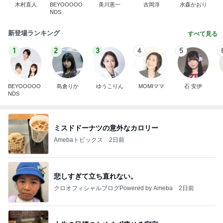
木村直人
BEYOOOOO
美川憲一
吉岡淳
水森かおり
NDS
新登場ランキング
すべて見る
1
2
3
4
5
BEYOOOOO
島倉りか
ゆうこりん
MOMIママ
石 安伊
NDS
ミスドドーナツの意外なカロリー
Amebaトピックス
2日前
悲しすぎて立ち直れない。
クロオフィシャルブログPowered by Ameba
2日前