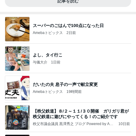
記事を読む
スーパーのごはんで100点になった日
Amebaトピックス
2日前
よし、タイ行こ
与儀大介
1日前
だいたの夫 息子の一声で献立変更
Amebaトピックス
19時間前
【秩父鉄道】８/２～１１/３０開催 ガリガリ君が
秩父鉄道に遊びにやってくる！のご紹介です
秩父市議会議員 黒澤秀之 ブログ Powered by Ame
10日前
ba