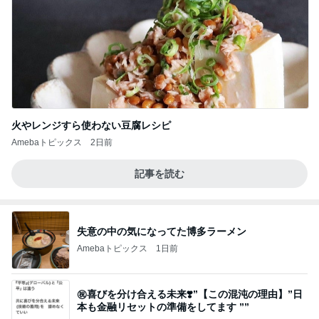
火やレンジすら使わない豆腐レシピ
Amebaトピックス
2日前
記事を読む
失意の中の気になってた博多ラーメン
Amebaトピックス
1日前
㊗️喜びを分け合える未来❣️”【この混沌の理由】”⽇
本も⾦融リセットの準備をしてます ””