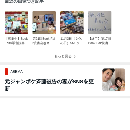
最近の画像つき記事
【募集中】Book
第21回Book Fai
11月3日（文化
【終了】第17回
Fair×翠色読書会
r読書会@オン
の日）SNSタイ
Book Fair読書会
@南町田グラン
ラインは、4月1
ムラインジャッ
は、10月27日14
ベリーパーク
9日10時から！
ク「読書会の仲
時@池袋！
もっと見る
間を増やすプロ
ジェクト」！！
ABEMA
元ジャンポケ斉藤被告の妻がSNSを更
新