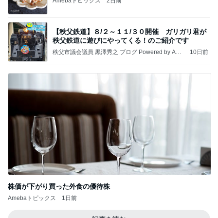
Amebaトピックス
2日前
【秩父鉄道】８/２～１１/３０開催 ガリガリ君が
秩父鉄道に遊びにやってくる！のご紹介です
秩父市議会議員 黒澤秀之 ブログ Powered by Ame
10日前
ba
株価が下がり買った外食の優待株
Amebaトピックス
1日前