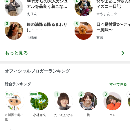
2
2
40代からの大人カジュ
☆やまあこ☆さん
アルを品良く着こなす
ィズニー日記
ファッションブログ
えりん
☆やまあこ☆
3
3
銀の滴降る降るまわり
日々是甘露2〜デ
に・・・
ー風味〜
illallan
甘露
もっと見る
オフィシャルブロガーランキング
総合ランキング
すべて見る
1
2
3
市川團十郎白
小林麻央
だいたひかる
桃
クロ
猿