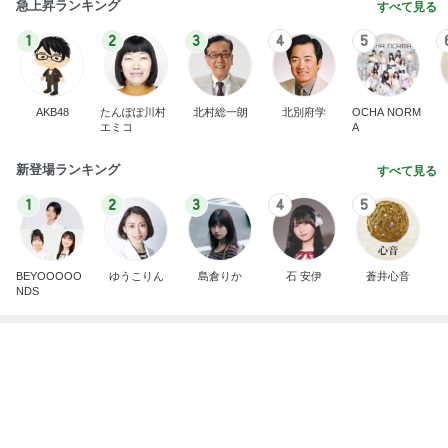
急上昇ランキング
すべて見る
1
2
3
4
5
AKB48
たんぽぽ川村
北村総一朗
北別府学
OCHA NORM
エミコ
A
新登場ランキング
すべて見る
1
2
3
4
5
BEYOOOOO
ゆうこりん
島倉りか
石 安伊
蒼井心音
NDS