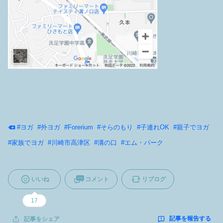
#
ヨガ
#
外ヨガ
#
Forerium
#
そらのもり
#
子連れOK
#
親子でヨガ
#
家族でヨガ
#
川崎市高津区
#
溝の口
#
エム・パーク
いいね
コメント
リブログ
17
記事を報告する
記事をシェア