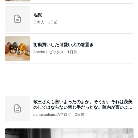
地獄
日本人
1日前
衝動買いした可愛い犬の箸置き
Amebaトピックス
1日前
敬三さんも言いよったのよか。そうか。それは茂美
のしてはならない禁じ手だったな。陣内が言いよる
のよ
nanasantojiroのブログ
2日前