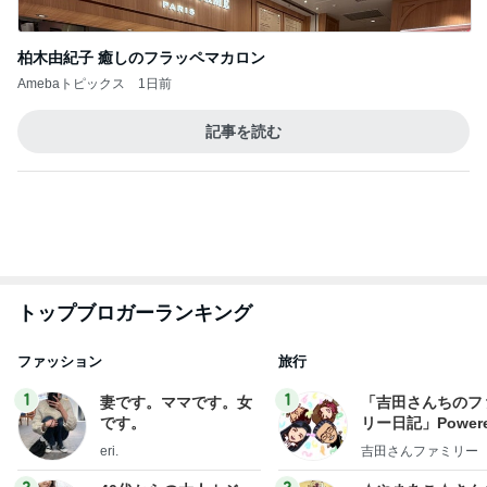
柏木由紀子 癒しのフラッペマカロン
Amebaトピックス
1日前
記事を読む
トップブロガーランキング
ファッション
旅行
1
1
妻です。ママです。女
「吉田さんちのフ
です。
リー日記」Powere
y Ameba 吉田さ
eri.
吉田さんファミリー
ミリーオフィシャ
ログ