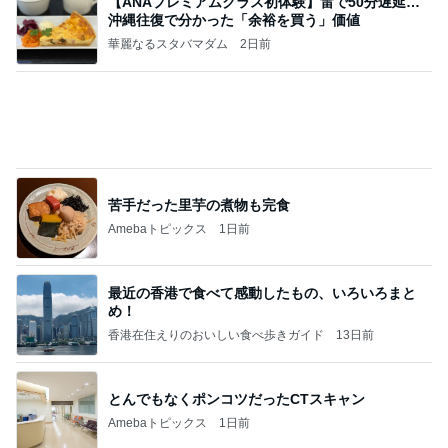
【ANAプレミアムクラス初体験】雷で50分遅延…
沖縄往復で分かった「余裕を買う」価値
華麗なるスタバマダム
2日前
苦手だった里芋の煮物も完食
Amebaトピックス
1日前
最近の香港で食べて感動したもの、いろいろまと
め！
香港在住えりのおいしい食べ歩きガイド
13日前
とんでもなくポンコツだったCTスキャン
Amebaトピックス
1日前