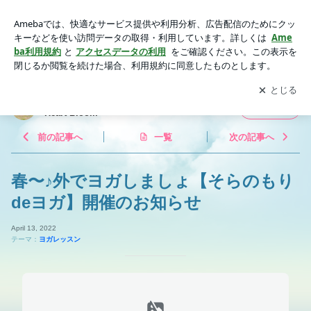
春〜♪外でヨガしましょ【そらのもりdeヨガ】開催のお知らせ
| ヨガ×マクロビの教室◆川崎市高津区◆YOGA Heart Bloom
アプリをダウンロードして
ブログの更新通知
を受け取りまし
開く
ょう。
ヨガ×マクロビの教室◆川崎市高津区◆YOGA
フォロー
Heart Bloom
前の記事へ
一覧
次の記事へ
春〜♪外でヨガしましょ【そらのもり
deヨガ】開催のお知らせ
April 13, 2022
テーマ：
ヨガレッスン