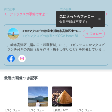
前の記事
次の記事
デトックスの季節ですよー★
【お寺ヨガ日程】5月のお寺
気に入ったらフォロー
4/10のヨガレッスン
ヨガ
会員登録は不要です
ヨガ×マクロビの教室◆川崎市高津区◆YOGA Heart Bloom
フォロー
ヨガ×マクロビの教室〜YOGA Heart Bloom〜山里 悦子
川崎市高津区（溝の口・武蔵新城）にて、ヨガレッスンやマクロビ
ランチ付きの講座（みそ作り・梅干し作りなど）を開催していま
す。 ヨガとマクロビの食事法で心も不調も体重も軽く！人生をも
っとワクワクしたいあなたをお待ちしております♪
最近の画像つき記事
【スケジュー
【スケジュー
【満席】6/23
【スケジュー