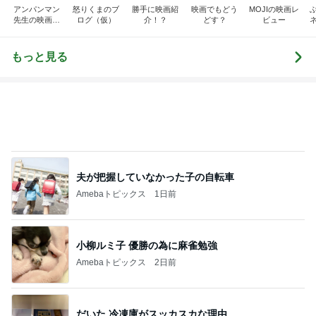
アンパンマン
怒りくまのブ
勝手に映画紹
映画でもどう
MOJIの映画レ
先生の映画講
ログ（仮）
介！？
どす？
ビュー
座
もっと見る
夫が把握していなかった子の自転車
Amebaトピックス
1日前
小柳ルミ子 優勝の為に麻雀勉強
Amebaトピックス
2日前
だいた 冷凍庫がスッカスカな理由