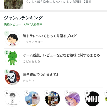
くいしんぼうCAMのもっとおいしい台湾!!!!
2日前
ジャンルランキング
映画レビュー
7,027人参加中
1
連ドラについてじっくり語るブログ
ドラマミタロー
2
ゲーム感想、レビューなどなど趣味に関するまとめ
こだまもとる
3
三角絞めでつかまえて2
カミヤマ
4
5
6
7
8