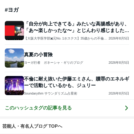
#
ヨガ
「自分が向上できてる」みたいな高揚感があり、
「あ〜楽しかったな〜」とじんわり感じました～
ご感想
【大阪大学医学部✖️元No. 1ホステス】35歳からの不倫恋
2026年8月5日
愛の非常識な教科書
真夏の小冒険
ヨーガ行者 ガネーシャ・ギリのブログ
2026年8月5日
不倫に耐え抜いた伊藤エミさん、贖罪のエネルギ
ーで活動しているかも、ジュリー
Soundarythm サウンダリズム占星術
2026年8月5日
このハッシュタグの記事を見る
芸能人・有名人ブログ TOPへ