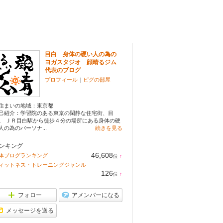
ロフィール
目白 身体の硬い人の為の
ヨガスタジオ 顔晴るジム
代表のブログ
プロフィール
｜
ピグの部屋
住まいの地域：
東京都
己紹介：学習院のある東京の閑静な住宅街、目
。 ＪＲ目白駅から徒歩４分の場所にある身体の硬
人の為のパーソナ...
続きを見る
ンキング
46,608
体ブログランキング
位
↑
ラ
ィットネス・トレーニングジャンル
ン
126
位
↑
キ
ラ
ン
ン
グ
キ
フォロー
アメンバーになる
上
ン
昇
グ
メッセージを送る
上
昇