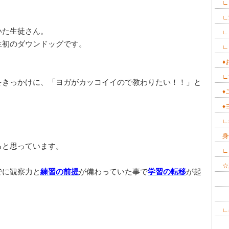
∟
∟
いた生徒さん。
∟
生初のダウンドッグです。
∟
♦
。
∟
をきっかけに、「ヨガがカッコイイので教わりたい！！」と
♦
♦ヨ
∟
身
ると思っています。
∟
☆
でに観察力と
練習の前提
が備わっていた事で
学習の転移
が起
∟
∟
∟
∟