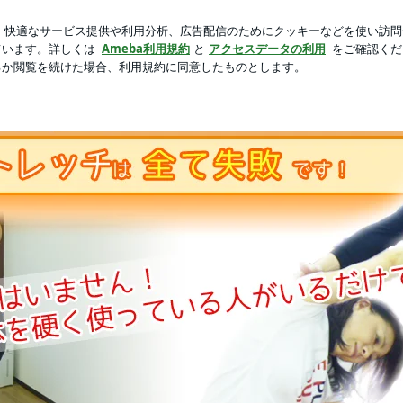
新規登録
ログイ
ク本10選
芸能人ブログ
人気ブログ
パーソナルヨガスタジオ 顔晴る（がんばる）ジム代表のブログ