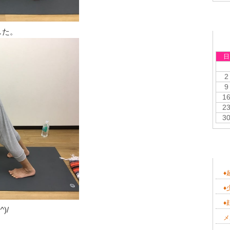
カ
した。
日
2
9
1
2
3
テ
♦
♦
♦
)/
メ