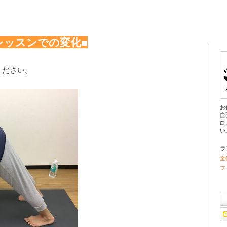
プ
レッスンでの変化■
ください。
お
自
白
い
ラ
全
フ