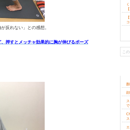
く
【
【
コ
胸が反れない」との感想。
。
ど、押すとメッチャ効果的に胸が伸びるポーズ
ブ
顏
顔
ス
で
C
ス
エ