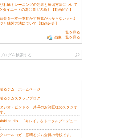
びれ筋トレーニングの効果と練習方法について
✕ダイエットの為〇ヨガの為】【動画紹介】
背骨を一本一本動かす感覚がわからない人へ】
ツと練習方法について【動画紹介】
一覧を見る
画像一覧を見る
ックマーク
晴るジム ホームページ
晴るジムスタッフブログ
タジオ・ビンドゥ 芹澤のお師匠様のスタジオ
す。
hiaki studio 「キレイ」をトータルプロデュー
。
クロールヨガ 顏晴るジム全員の母校です。