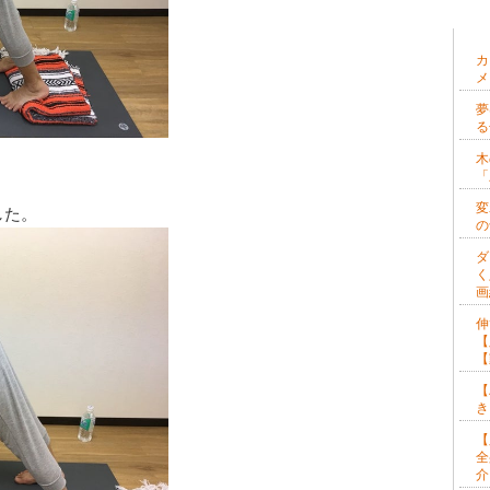
最
カ
メ
夢
る
木
「
変
した。
の
ダ
く
画
伸
【
【
【
き
【
全
介