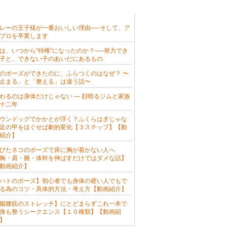
新の記事
レーの王子様が一番おいしい理由──そして、ア
ブロを卒業します
は、いつから“特権”になったのか？──努力でき
子と、できない子のあいだにあるもの
のポーズができたのに、ふらつくのはなぜ？ 〜
止まる」と「整える」は違う話〜
わるのは身体だけじゃない — 顔晴るジムと家族
十二年
ウンドッグでかかとが浮く？ふくらはぎじゃな
足の甲をほぐせば劇的変化【３ステップ】【動
紹介】
びたネコのポーズで床に胸が着かない人へ
胸・肩・腕・体幹を伸ばすだけではダメな話】
動画紹介】
ハトのポーズ】初心者でも身体の硬い人でもで
る為のコツ・具体的方法・考え方【動画紹介】
腸腰筋のストレッチ】にとどまらずこれ一本で
身も整うシークエンス【１０種類】【動画紹
】