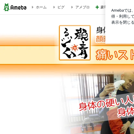
ホーム
ピグ
アメブロ
豪華すぎる付録ムッ
ダウンドッグが一回のレッスンで良くなった最高例 | 目白 身体の硬い人の為の