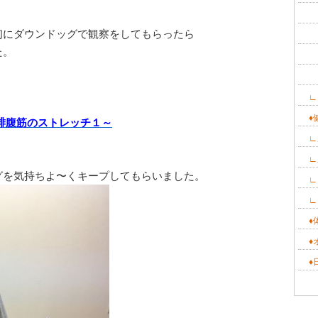
∟
初にダウンドッグで観察をしてもらったら
∟
た。
∟
∟
∟
。
♦
腓腹筋のストレッチ１～
∟
∟
グを気持ちよ〜くキープしてもらいました。
∟
∟
♦
♦
♦