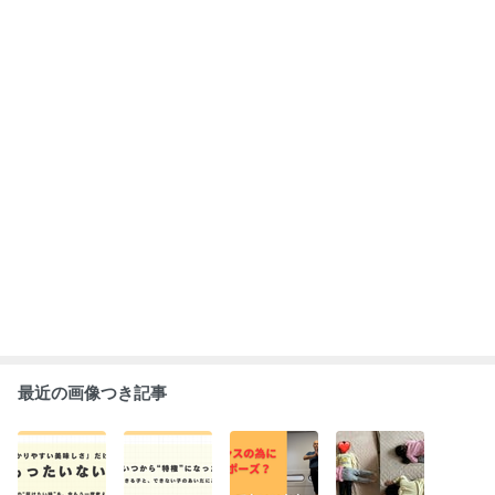
カレーの王子様
夢は、いつか
木のポーズがで
変わるのは身体
が一番おいしい
ら“特権”になっ
きたのに、ふら
だけじゃない —
理由──そし
たのか？──努
つくのはなぜ？
顔晴るジムと家
て、アメブロを
力できる子と、
〜「止まる」と
族の十二年
卒業します
できない子のあ
もっと見る
「整える」は違
いだにあるもの
う話〜
ABEMA
神田うの「自分でもアル中だと思う」
酒漬け生活