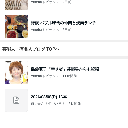
3
S M R
likeabridgeover
4
5
6
7
8
Akinobu Tanig
秘密基地
妻に先立たれ
カメラと歩
「やす」のの
uchi | Itoshima
た老人ブログ
く、日本の風
んびり日常記
Landscape Ph
景スナップ紀
otographer
行
もっと見る
高身長さんにオススメの丈が長いパンツ