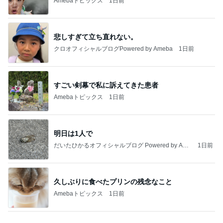
インターン面接3
四コマ戦士 パパ戦記
7日前
塩が少なくて美味しい玄米おにぎり
Amebaトピックス
1日前
きっと高市ってこの時代に嘘、誤魔化し、はぐらか
しても【バレない】【通用する】とでも思ってたん
だろ
広報 いぬねこ本舗
9日前
増量無料に負けて食べてしまった物
Amebaトピックス
23時間前