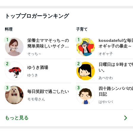
悲しすぎて立ち直れない。
クロオフィシャルブログPowered by Ameba
1日前
すごい剣幕で私に訴えてきた患者
Amebaトピックス
1日前
明日は1人で
だいたひかるオフィシャルブログ Powered by Ame
1日前
ba
久しぶりに食べたプリンの残念なこと
Amebaトピックス
1日前