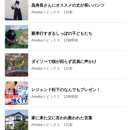
BEYOOOOO
島倉りか
ゆうこりん
石 安伊
蒼井心音
NDS