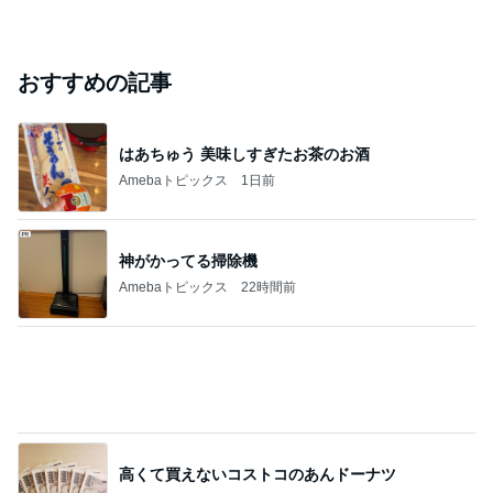
柴咲コウ 喜びの報告に芸能界からも祝福
Amebaトピックス
1日前
悲しすぎて立ち直れない。
クロオフィシャルブログPowered by Ameba
1日前
ジャンルランキング
カメラ(風景写真)
9,435人参加中
1
銀座のママブログ✨美肌で開運✨銀座ママが作った化
粧品✨銀座クラブ高嶋25歳で開店✨高嶋りえ子 お着
物でエルメス バーキン コーデ
【銀座クラブ高嶋】元OL婚約破棄から24歳で銀座ママ25歳でオーナーママ銀座 美肌で開運♡パワースポット巡り高嶋りえ子ブログ
2
北軽井沢［半住人生活］
やっちゃん