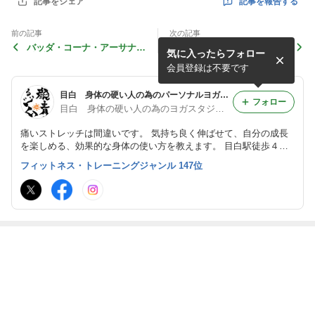
記事を報告する
記事をシェア
前の記事
次の記事
バッダ・コーナ・アーサナ
発想を変えると、使い方も変
気に入ったらフォロー
(合蹠のポーズ)も押してみる
わって楽になる話 ～ダンダ
ーサナを通じて～
会員登録は不要です
目白 身体の硬い人の為のパーソナルヨガスタジオ 顔晴る（がんばる）ジム代表のブログ
フォロー
目白 身体の硬い人の為のヨガスタジオ 顔晴るジム代表のブログ
痛いストレッチは間違いです。 気持ち良く伸ばせて、自分の成長
を楽しめる、効果的な身体の使い方を教えます。 目白駅徒歩４
分 定休日なし ０３−６９０８−２５１５
フィットネス・トレーニングジャンル 147位
最近の画像つき記事