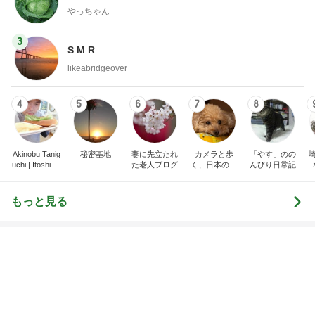
トップブロガーランキング
料理
子育て
1
1
栄養士ママそっち～の
kosodatefulな毎
簡単美味しいサイクル
オギャ子の暴走～
献立
そっち～
オギャ子
2
2
日曜日は９時まで
ゆうき酒場
い。
ゆうき
あべかわ
3
3
四十路シンパパの
毎日笑顔で過ごしたい
日記
モモ母さん
はやパパ
もっと見る
オフィシャルブロガーランキング