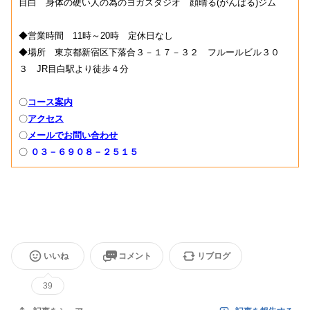
目白 身体の硬い人の為のヨガスタジオ 顔晴る(がんばる)ジム
◆営業時間 11時～20時 定休日なし
◆場所 東京都新宿区下落合３－１７－３２ フルールビル３０
３ JR目白駅より徒歩４分
〇
コース案内
〇
アクセス
〇
メールでお問い合わせ
〇
０３－６９０８－２５１５
いいね
コメント
リブログ
39